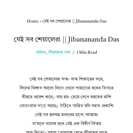
Home
»
যেই সব শেয়ালেরা || Jibanananda Das
যেই সব শেয়ালেরা || Jibanananda Das
কবিতা
,
জীবনানন্দ দাশ
1 Min Read
যেই সব শেয়ালেরা জন্ম- জন্ম শিকারের তরে,
দিনের বিশ্রুত আলো নিভে গেলে পাহাড়ের বনের ভিতরে
নীরবে প্রবেশ করে,- বার হয়- চেয়ে দেখে বরফের রাশি
জ্যোৎস্নায় প’ড়ে আছে;- উঠিতে পারিত যদি সহসা প্রকাশি
সেই সব হৃদযন্ত্র মানবের মতো আত্মায়ঃ
তা’হলে তাদের মনে যেই এক বিদীর্ণ বিস্ময়
জন্ম নিতো;- সহসা তোমাকে দেখে জীবনের পারে