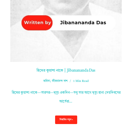
হিমের কুয়াশা নাকে || Jibanananda Das
কবিতা
,
জীবনানন্দ দাশ
1 Min Read
হিমের কুয়াশা নাকে—তারপর—মৃত্যু একদিন—তবু তার আগে মৃত্যু হানা দেয়দিবসের
আর্তেরা…
বিস্তারিত পড়ুন »