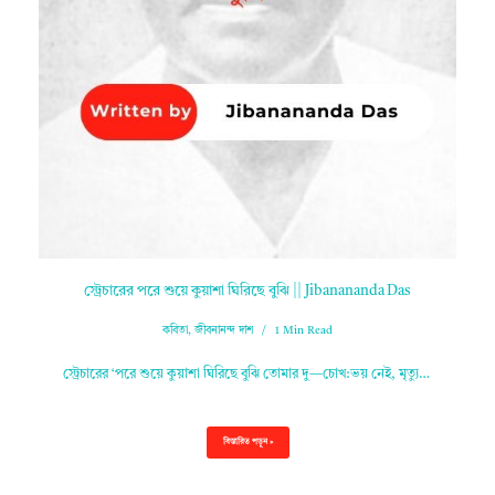
স্ট্রেচারের পরে শুয়ে কুয়াশা ঘিরিছে বুঝি || Jibanananda Das
কবিতা
,
জীবনানন্দ দাশ
1 Min Read
স্ট্রেচারের ‘পরে শুয়ে কুয়াশা ঘিরিছে বুঝি তোমার দু—চোখ:ভয় নেই, মৃত্যু…
বিস্তারিত পড়ুন »