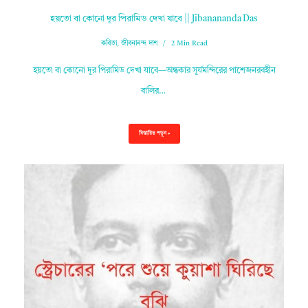
হয়তো বা কোনো দূর পিরামিড দেখা যাবে || Jibanananda Das
কবিতা
,
জীবনানন্দ দাশ
2 Min Read
হয়তো বা কোনো দূর পিরামিড দেখা যাবে—অন্ধকার সূর্যমন্দিরের পাশেজনরবহীন
বালির…
বিস্তারিত পড়ুন »