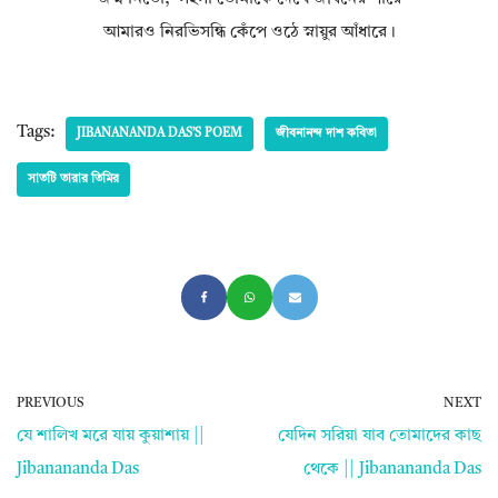
আমারও নিরভিসন্ধি কেঁপে ওঠে স্নায়ুর আঁধারে।
Tags:
JIBANANANDA DAS’S POEM
জীবনানন্দ দাশ কবিতা
সাতটি তারার তিমির
PREVIOUS
NEXT
যে শালিখ মরে যায় কুয়াশায় ||
যেদিন সরিয়া যাব তোমাদের কাছ
Jibanananda Das
থেকে || Jibanananda Das