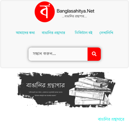
Skip
To
আমাদের কথা
বাঙালির গ্রন্থাগার
ডিজিটাল বই
লেখালিখি
Content
বাঙালির গ্রন্থাগারে আ