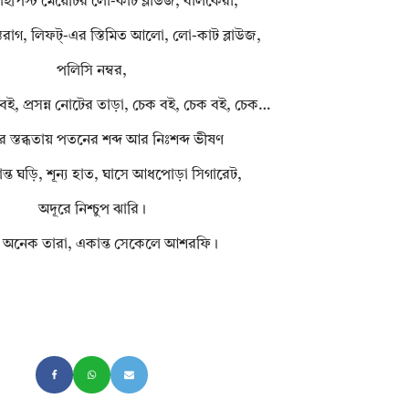
টাইপিস্ট মেয়েটির লো-কাট ব্লাউজ, বালকেরা,
্তরাগ, লিফট্‌-এর স্তিমিত আলো, লো-কাট ব্লাউজ,
পলিসি নম্বর,
বই, প্রসন্ন নোটের তাড়া, চেক বই, চেক বই, চেক…
র স্তব্ধতায় পতনের শব্দ আর নিঃশব্দ ভীষণ
ন্ত ঘড়ি, শূন্য হাত, ঘাসে আধপোড়া সিগারেট,
অদূরে নিশ্চুপ ঝারি।
 অনেক তারা, একান্ত সেকেলে আশরফি।