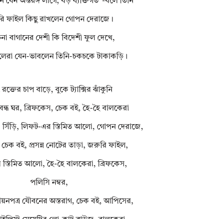
 যেন অন্তরঙ্গ লাগে, বড় ব্যক্তিগত”-বলে তিনি
ি ফাইল কিছু রাখলেন গোপন দেরাজে।
না বাগানের দেশী কি বিদেশী ফুল দেখে,
লেরা যেন-ভাবলেন তিনি-চকচকে টাকাকড়ি।
 রক্তের চাপ বাড়ে, বুকে ট্যাক্সির ঝাঁকুনি
্ধ ঘর, ব্রিফকেস, চেক বই, হৈ-হৈ বালকেরা
 সিঁড়ি, লিফট-এর স্তিমিত আলো, গোপন দেরাজে,
 চেক বই, প্রসন্ন নোটের তাড়া, জরুরি ফাইল,
র স্তিমিত আলো, হৈ-হৈ বালকেরা, ব্রিফকেস,
পলিসি নম্বর,
ায়নপত্র যৌবনের অস্তরাগ, চেক বই, আপিসের,