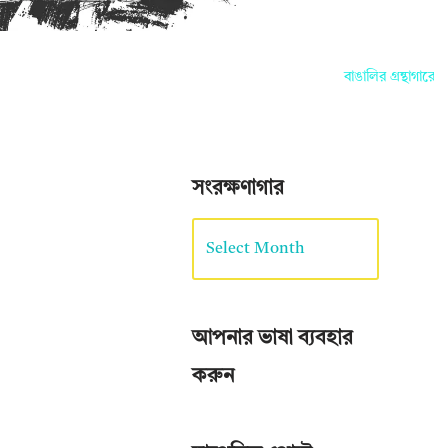
বাঙালির গ্রন্থাগারে আপ
সংরক্ষণাগার
আপনার ভাষা ব্যবহার
করুন