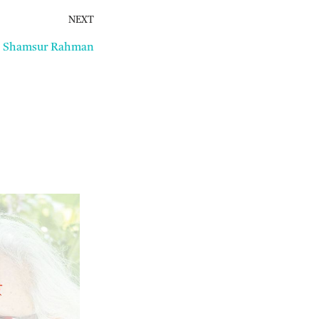
NEXT
া || Shamsur Rahman