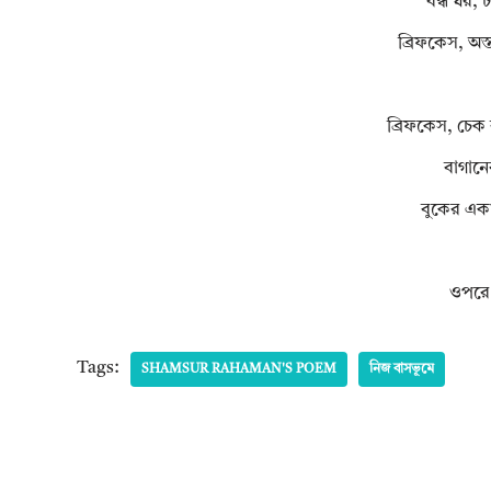
বন্ধ ঘর, 
ব্রিফকেস, অস
ব্রিফকেস, চেক 
বাগানে
বুকের একা
ওপরে
Tags:
SHAMSUR RAHAMAN'S POEM
নিজ বাসভূমে