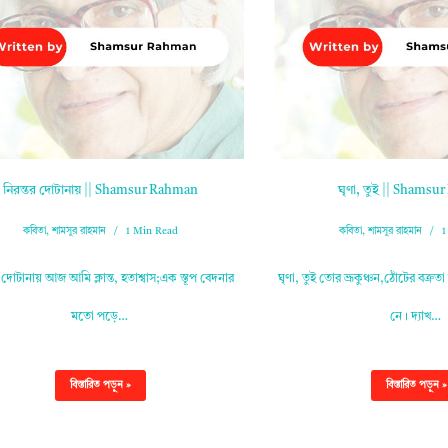
নিরন্তর দোটানায় || Shamsur Rahman
ঘৃণা, তুই || Shams
কবিতা
,
শামসুর রাহমান
1 Min Read
কবিতা
,
শামসুর রাহমান
1
র দোটানায় আজ আমি ক্লান্ত, হতাশ্বাস;এক স্তূপ বেদনার
ঘৃণা, তুই তোর ভ্রূকুঞ্চন,ঠোঁটের বক্র
মতো পড়ে…
নে। দ্যাখ…
বিস্তারিত পড়ুন »
বিস্তারিত পড়ুন »