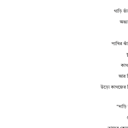
গাড়ি তা
অভ্য
পাখির ঝ
কাগ
আর ত
উড়ো কাগজের ঠি
“দাড়ি