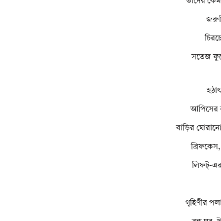
তাদের কেমন
জরুর
চিরচে
সতেজ ফু
হঠাৎ
আপিসের বন
বাড়ির ঘোরানো
ব্রিফকেস,
লিফট্‌-এ
গৃহিণীর পল