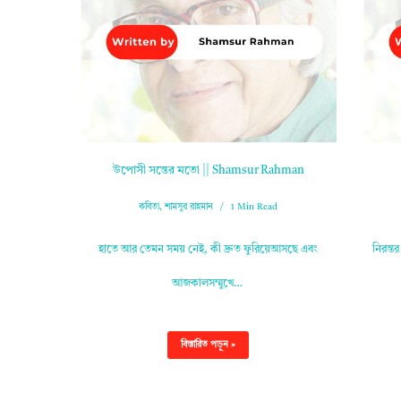
উপোসী সন্তের মতো || Shamsur Rahman
কবিতা
,
শামসুর রাহমান
1 Min Read
হাতে আর তেমন সময় নেই, কী দ্রুত ফুরিয়েআসছে এবং
নিরন্ত
আজকালসম্মুখে…
বিস্তারিত পড়ুন »