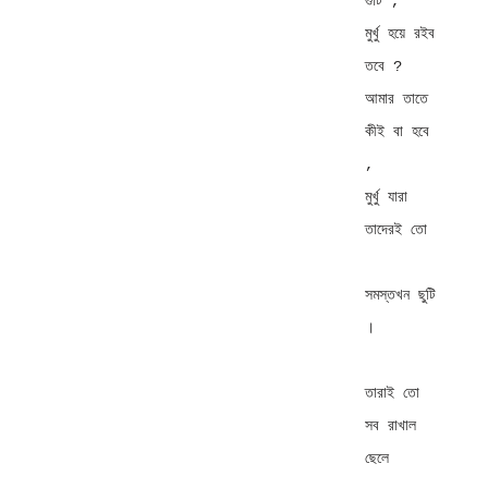
গুটি , 

মুর্খু হয়ে রইব 
তবে ? 

আমার তাতে 
কীই বা হবে 
, 

মুর্খু যারা 
তাদেরই তো 

সমস্তখন ছুটি 
। 

তারাই তো 
সব রাখাল 
ছেলে 
