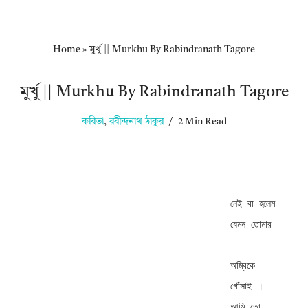
Home
»
মুর্খু || Murkhu By Rabindranath Tagore
মুর্খু || Murkhu By Rabindranath Tagore
কবিতা
,
রবীন্দ্রনাথ ঠাকুর
2 Min Read
নেই বা হলেম 
যেমন তোমার 

অম্বিকে 
গোঁসাই । 

আমি তো , 