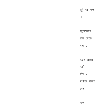
মুর্খু হব বলে 
। 

দুপুরবেলায় 
চিল ডেকে 
যায় ; 

হঠাৎ হাওয়া 
আসি 

বাঁশ - 
বাগানে বাজায় 
যেন 

সাপ - 