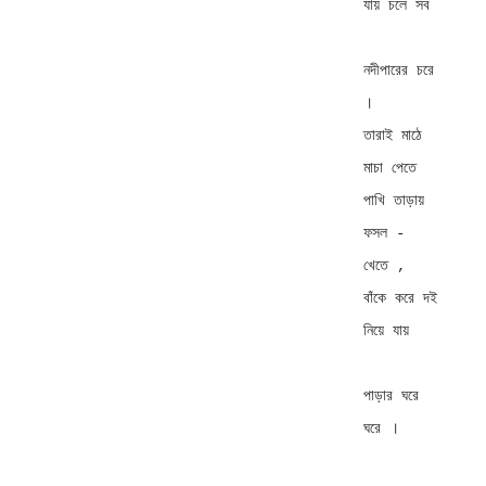
যায় চলে সব 

নদীপারের চরে 
। 

তারাই মাঠে 
মাচা পেতে 

পাখি তাড়ায় 
ফসল - 
খেতে , 

বাঁকে করে দই 
নিয়ে যায় 

পাড়ার ঘরে 
ঘরে । 
