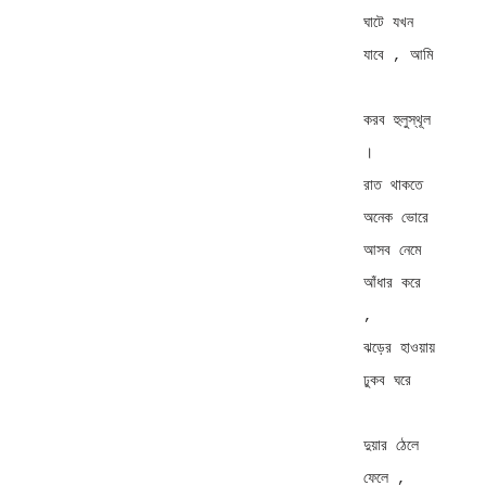
ঘাটে যখন 
যাবে , আমি 

করব হুলুস্থূল 
। 

রাত থাকতে 
অনেক ভোরে 

আসব নেমে 
আঁধার করে 
, 

ঝড়ের হাওয়ায় 
ঢুকব ঘরে 

দুয়ার ঠেলে 
ফেলে , 
