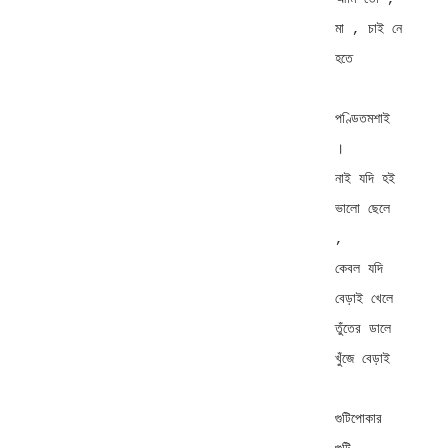
মা , চাই নে 
হতে 

পণ্ডিতমশাই 
। 

নাই যদি হই 
ভালো ছেলে 
, 

কেবল যদি 
বেড়াই খেলে 

তুঁতের ডালে 
খুঁজে বেড়াই 

গুটিপোকার 