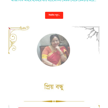
মাগুর শিঙ্গি ভাবছে বসেবিয়ে বাড়ি যাবে,কাতলা ভেটকি লোকে কেনতৃপ্তি করে…
বিস্তারিত পড়ুন »