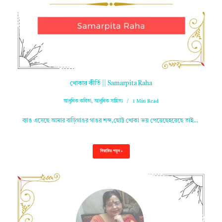
খোকার কীর্তি || Samarpita Raha
আধুনিক কবিতা
,
আধুনিক সাহিত্য
1 Min Read
ব্যাঙ এসেছে আমার বাড়িগাঙর গাঙর শব্দ,ছোট্ট খোকা ভয় পেয়েছেহয়েছে তাই…
বিস্তারিত পড়ুন »