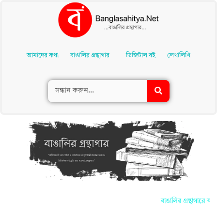
Skip
To
আমাদের কথা
বাঙালির গ্রন্থাগার
ডিজিটাল বই
লেখালিখি
Content
বাঙালির গ্রন্থাগারে আপ