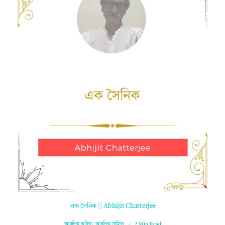
এক সৈনিক || Abhijit Chatterjee
আধুনিক কবিতা
,
আধুনিক সাহিত্য
2 Min Read