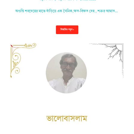
অগুন্তি শবদেহের মাঝে দাঁড়িয়ে এক সৈনিক,ক্ষত-বিক্ষত দেহ , শত্রুর আঘাত…
বিস্তারিত পড়ুন »