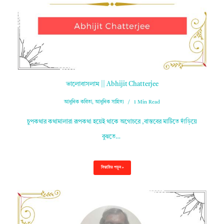
ভালোবাসলাম || Abhijit Chatterjee
আধুনিক কবিতা
,
আধুনিক সাহিত্য
1 Min Read
চুপকথার কথামালারা রূপকথা হয়েই থাকে অগোচরে ,বাস্তবের মাটিতে দাঁড়িয়ে
বুঝতে…
বিস্তারিত পড়ুন »