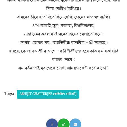
সরকারি তালা তো বহুদিন আগেই বুকে পার্লামেন্ট ছাপ দিয়ে গেছে, গালা
দিয়ে নোটিশ টাঙিয়ে।
বামনের চাঁদে হাত দিতে গিয়ে দেখি, প্রেমের মাপ গগনচুম্বি।
পাশ করেছি স্কুল, কলেজ, বিশ্ববিদ্যালয়,
ডাহা ফেল করলাম জীবনের হিসেব মেলাতে গিয়ে।
দোষটা তোমার নয়, জ্যোতিষীরা বলেছিল – শ্রী আসছে।
হায়রে, কে জানত শ্রী-র আগে একটা “বি” যুক্ত হবে কারুর মাসকাবারি
বাজার শেষে !
সমাবর্তন তাই দূর থেকে দেখি, আমন্ত্রণ কেউ করেনি তো !
Tags:
ABHIJIT CHATTERJEE (অভিজিৎ চ্যাটার্জী)