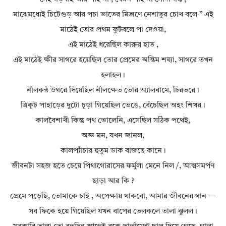
মাঝেমধ্যেই চিটেগুড় আর পচা ভাতের মিশ্রণে নেশাতুর চোখ বলে ” এই
মাঠেই তোর প্রথম ফুটবলে পা দেওয়া,
এই মাঠেই ধরেছিল কারুর হাত ,
এই মাঠেই ক্ষীর সাগরে হয়েছিল তোর প্রেমের অন্তিম শয্যা, সাগরে তখন
হলাহল।
নীলকন্ঠ উগরে দিয়েছিল নীলক্ষেত তোর অ্যালবামে, চিরতরে।
ত্রিকূট পাহাড়ের দুটো চূড়া গিয়েছিল ভেঙে, বেঁচেছিল অহং শিখর।
কালবৈশাখী কিন্তু পথ ভোলেনি, এসেছিল সঠিক পথেই,
অজ্ঞ মন, যখন জানল,
কালপ্যাঁচার হুতুম ডাক বাজছে কানে।
জীবনটা সহজ হতে চেয়ে পিথাগোরাসের ফর্মুলা মেনে নিল /, আত্মসমর্পণ
ছাড়া আর কি ?
প্রেমে পড়েছি, তোমাকে চাই , অপেক্ষায় থাকবো, আমার জীবনের গান —
সব ফিকে হয়ে গিয়েছিল যখন বাপের তেলকলে তালা ঝুলল।