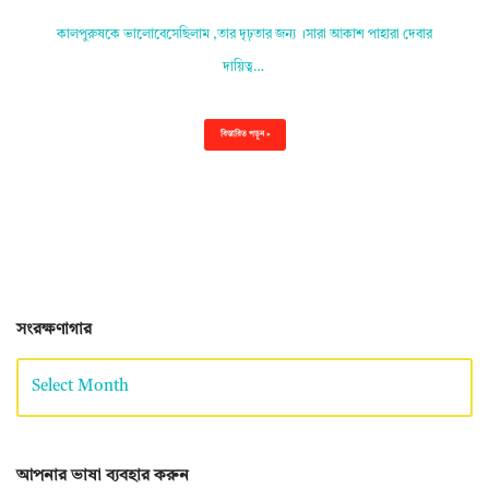
কালপুরুষকে ভালোবেসেছিলাম ,তার দৃঢ়তার জন্য ।সারা আকাশ পাহারা দেবার
দায়িত্ব…
বিস্তারিত পড়ুন »
সংরক্ষণাগার
আপনার ভাষা ব্যবহার করুন