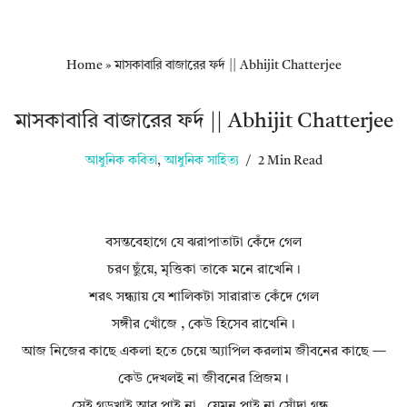
Home
»
মাসকাবারি বাজারের ফর্দ || Abhijit Chatterjee
মাসকাবারি বাজারের ফর্দ || Abhijit Chatterjee
আধুনিক কবিতা
,
আধুনিক সাহিত্য
2 Min Read
বসন্তবেহাগে যে ঝরাপাতাটা কেঁদে গেল
চরণ ছুঁয়ে, মৃত্তিকা তাকে মনে রাখেনি।
শরৎ সন্ধ্যায় যে শালিকটা সারারাত কেঁদে গেল
সঙ্গীর খোঁজে , কেউ হিসেব রাখেনি।
আজ নিজের কাছে একলা হতে চেয়ে অ্যাপিল করলাম জীবনের কাছে —
কেউ দেখলই না জীবনের প্রিজম।
সেই গড়খাই আর পাই না , যেমন পাই না সোঁদা গন্ধ ,