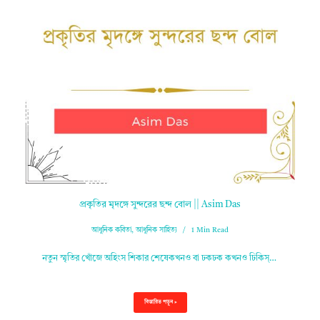
প্রকৃতির মৃদঙ্গে সুন্দরের ছন্দ বোল || Asim Das
আধুনিক কবিতা
,
আধুনিক সাহিত্য
1 Min Read
নতুন স্মৃতির খোঁজে অহিংস শিকার শেষেকখনও বা ঢকঢক কখনও ঢিকিস্…
বিস্তারিত পড়ুন »