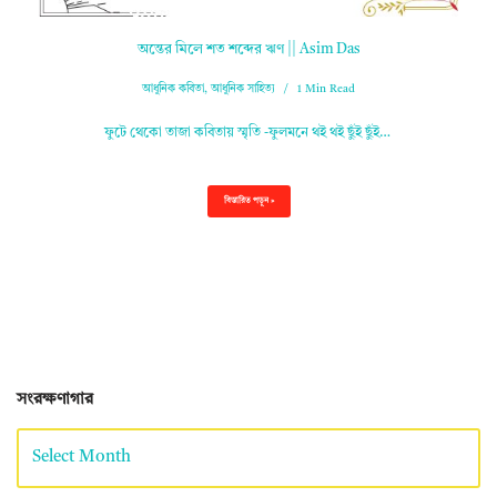
অন্তের মিলে শত শব্দের ঋণ || Asim Das
আধুনিক কবিতা
,
আধুনিক সাহিত্য
1 Min Read
ফুটে থেকো তাজা কবিতায় স্মৃতি -ফুলমনে থই থই ছুঁই ছুঁই…
বিস্তারিত পড়ুন »
সংরক্ষণাগার