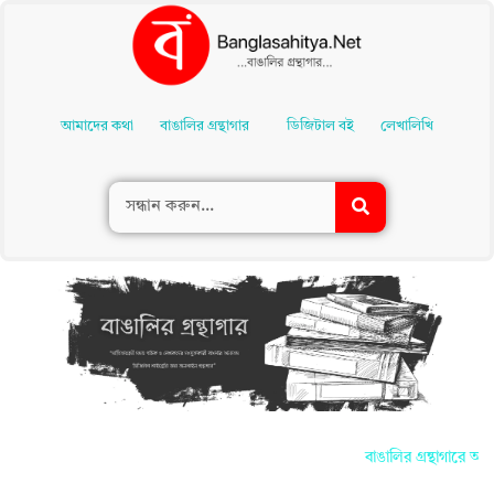
Skip
To
আমাদের কথা
বাঙালির গ্রন্থাগার
ডিজিটাল বই
লেখালিখি
Content
বাঙালির গ্রন্থাগারে আপ