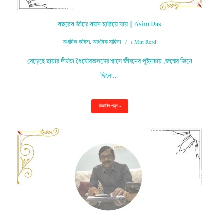
বছরের ভীড়ে বয়স হারিয়ে যায় || Asim Das
আধুনিক কবিতা
,
আধুনিক সাহিত্য
1 Min Read
বেড়েছে ছায়ার দীর্ঘতা ধৈর্য্যেরঅলসের শ্বাসে জীবনের পুঁইমাচায় ,জন্মের জিনে
ছিলো…
বিস্তারিত পড়ুন »