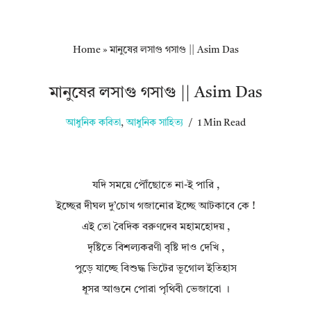
Home
»
মানুষের লসাগু গসাগু || Asim Das
মানুষের লসাগু গসাগু || Asim Das
আধুনিক কবিতা
,
আধুনিক সাহিত্য
1 Min Read
যদি সময়ে পৌঁছোতে না-ই পারি ,
ইচ্ছের দীঘল দু’চোখ গজানোর ইচ্ছে আটকাবে কে !
এই তো বৈদিক বরুণদেব মহামহোদয় ,
দৃষ্টিতে বিশল্যকরণী বৃষ্টি দাও দেখি ,
পুড়ে যাচ্ছে বিশুদ্ধ ভিটের ভূগোল ইতিহাস
ধূসর আগুনে পোরা পৃথিবী ভেজাবো ।