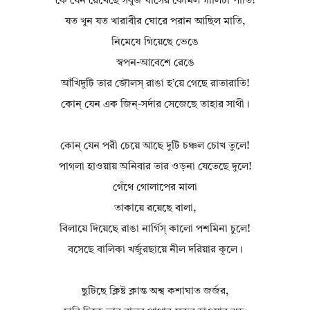
কে যেন রেখেছে সবুজ ঘাসের কোমল গালিচা পাতি!
যত খুন যত খারাবীর ঘোরে পরান আছিল মাতি,
নিমেষে গিয়েছে ভেঙে
স্বপন-আবেশে রেঙে
আঁখিদুটি তার জৌলস্‌ রাঙা হ’য়ে গেছে রাতারাতি!
কোন্‌ যেন এক জিন্‌-সর্দার সেজেছে তাহার সাথী।
কোন্‌ যেন পরী চেয়ে আছে দুটি চঞ্চল চোখ তুলে!
পাগলা হাওয়ায় অনিবার তার ওড়না যেতেছে দুলে!
গেঁথে গোলাপের মালা
তাকায়ে রয়েছে বালা,
বিলায়ে দিয়েছে রাঙা নার্গিস্‌ কালো পশমিনা চুলে!
বসেছে বালিকা খর্জুরছায়ে নীল দরিয়ার কূলে।
ছুটিছে ক্লিষ্ট ক্লান্ত অশ্ব কশাঘাত জর্জর,