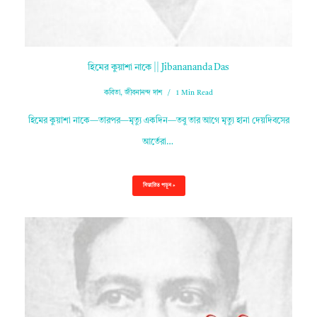
হিমের কুয়াশা নাকে || Jibanananda Das
কবিতা
,
জীবনানন্দ দাশ
1 Min Read
হিমের কুয়াশা নাকে—তারপর—মৃত্যু একদিন—তবু তার আগে মৃত্যু হানা দেয়দিবসের
আর্তেরা…
বিস্তারিত পড়ুন »