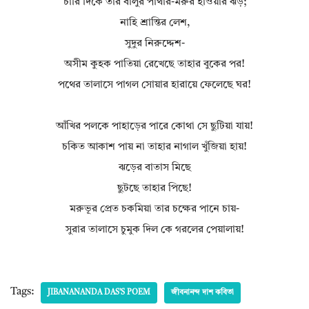
চারি দিকে তার বালুর পাথার-মরুর হাওয়ার ঝড়;
নাহি শ্রান্তির লেশ,
সুদুর নিরুদ্দেশ-
অসীম কুহক পাতিয়া রেখেছে তাহার বুকের পর!
পথের তালাসে পাগল সোয়ার হারায়ে ফেলেছে ঘর!
আঁখির পলকে পাহাড়ের পারে কোথা সে ছুটিয়া যায়!
চকিত আকাশ পায় না তাহার নাগাল খুঁজিয়া হায়!
ঝড়ের বাতাস মিছে
ছুটছে তাহার পিছে!
মরুভূর প্রেত চকমিয়া তার চক্ষের পানে চায়-
সুরার তালাসে চুমুক দিল কে গরলের পেয়ালায়!
Tags:
JIBANANANDA DAS’S POEM
জীবনানন্দ দাশ কবিতা