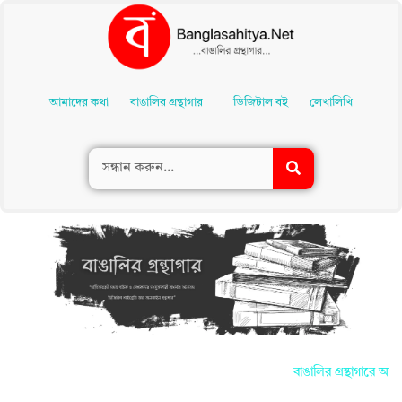
Skip
To
আমাদের কথা
বাঙালির গ্রন্থাগার
ডিজিটাল বই
লেখালিখি
Content
বাঙালির গ্রন্থাগারে আপন