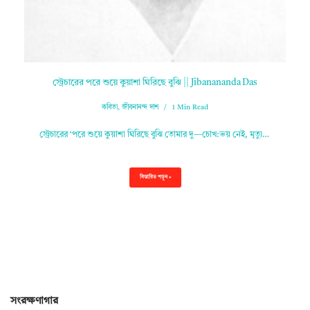
স্ট্রেচারের পরে শুয়ে কুয়াশা ঘিরিছে বুঝি || Jibanananda Das
কবিতা
,
জীবনানন্দ দাশ
1 Min Read
স্ট্রেচারের ‘পরে শুয়ে কুয়াশা ঘিরিছে বুঝি তোমার দু—চোখ:ভয় নেই, মৃত্যু…
বিস্তারিত পড়ুন »
সংরক্ষণাগার