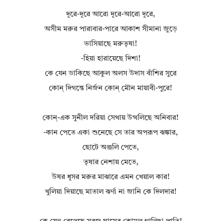
দূরে-দূরে আরো দূরে-আরো দূরে,
অসীম মরুর পারাবার-পারে আকাশ সীমানা জুড়ে
ভাসিয়াছে মরুতৃষা!
-হিয়া হারায়েছে দিশা!
কে যেন ডাকিছে আকুল অলস উদাস বাঁশির সুরে
কোন্‌ দিগন্তে নির্জন কোন্‌ মৌন মায়াবী-পুরে!
কোন্‌-এক সুনীল দরিয়া সেথায় উত্থলিছে অনিবার!
-কান পেতে একা শুনেছে সে তার অপরূপ ঝঙ্কার,
ছোটে অঞ্জলি পেতে,
তৃষার নেশায় মেতে,
উষর ধূসর মরুর মাঝারে এমন খেয়াল কার!
খুলিয়া দিয়াছে মাতাল ঝর্ণা না জানি কে দিলদার!