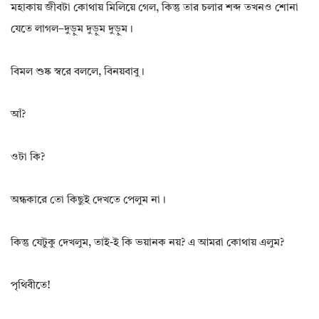
মহাকায় জীবটা কোথায় মিলিয়ে গেল, কিন্তু তার চলার শব্দ তখনও শোনা
যেতে লাগল–দুড়ুম দুড়ুম দুড়ুম।
বিমল শুষ্ক স্বরে বললে, বিনয়বাবু।
আঁ?
ওটা কি?
অন্ধকারে তো কিছুই দেখতে পেলুম না।
কিন্তু যেটুকু দেখলুম, তাই-ই কি ভয়ানক নয়? এ আমরা কোথায় এলুম?
পৃথিবীতে!