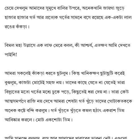
চেয়ে দেখলুম আমাদের সুমুখে বালির উপরে, অনেকখানি জায়গা জুড়ে
হাজার হাজার গর্ত আর প্রত্যেক গর্তের সামনে বসে রয়েছে এক-একটা লাল
রঙের কঁকড়া।
বিমল মহা উল্লাসে এক লাফ মেরে বলল, কী আশ্চর্য, এতক্ষণ আমি দেখতে
পাইনি!
আমরা সকলেই কাঁকড়া ধরতে ছুটলুম। কিন্তু খানিকক্ষণ ছুটাছুটি করেই
বুঝলুম, কাজটা মোটেই সহজ নয়। তাদের কাছে যেতে না যেতেই তারা
বিদ্যুতের মতো গর্তের মধ্যে ঢুকে পড়ে, কিছুতেই ধরা দেয় না। তারা কেউ
আত্মসমর্পণে রাজি নয় দেখে আমরা শেষটা গর্ত খুঁড়ে তাদের গোটাকতককে
অনেক কষ্টে বন্দি করলুম। গর্ত খুঁড়তে খুঁড়তে কমল হঠাৎ একরাশ ডিম
আবিষ্কার করলে। মোট একশোটা ডিম।
আমি সানন্দে বললুম, ব্যস আর আমাদের খাবারের ভাবনা নেই। এগুলো