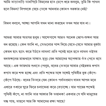
আমি তাড়াতাড়ি ডানপিটে বিমলের হাত চেপে ধরে বললুম, তুমি কি পাগল
হলে বিমল? বিপদকে যেচে ডেকে আনবার কোনও দরকার নেই?
বিমল বললে, আচ্ছা আপনি যখন মানা করছেন তখন আর যাব না।
আমরা আবার অগ্রসর হলুম। আশেপাশে আরও অনেক ঝোপ-জঙ্গল আর
বন রয়েছে। কেন জানি না, সেগুলোর পাশ দিয়ে যেতে-যেতে আমার বুকটা
কেমন ছাৎ ছ্যাৎ করে উঠতে লাগল! প্রতি পদেই মনে হতে লাগল ওইসব
বনজঙ্গলের মাঝখানে সাক্ষাৎ মৃত্যু যেন আমাদের অপেক্ষায় ওঁত পেতে বসে
আছে। এক জায়গায় শুনতে পেলুম, বনের ভেতরে আবার সেইরকম ধপাস
ধপাস করে শব্দ হচ্ছে এবং প্রতি শব্দের সঙ্গে সঙ্গেই পৃথিবীর বুক কেঁপে-
কেঁপে উঠছে– বনের ভিতরে যেন কোনও পর্বতপ্রমাণ দানব আপন মনে
এধারে ওধারে ঘুরে ফিরে চলাফেরা করে বেড়াচ্ছে। যার পায়ের শব্দেই
পৃথিবী কঁপে, না জানি তার আকার কি ভয়ানক! একবার সে যদি মানুষের
গন্ধ পায়, তাহলে আর কি আমাদের রক্ষা আছে?