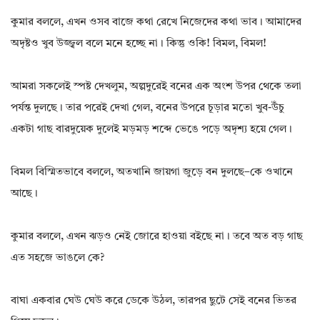
কুমার বললে, এখন ওসব বাজে কথা রেখে নিজেদের কথা ভাব। আমাদের
অদৃষ্টও খুব উজ্জ্বল বলে মনে হচ্ছে না। কিন্তু ওকি! বিমল, বিমল!
আমরা সকলেই স্পষ্ট দেখলুম, অল্পদুরেই বনের এক অংশ উপর থেকে তলা
পর্যন্ত দুলছে। তার পরেই দেখা গেল, বনের উপরে চূড়ার মতো খুব-উঁচু
একটা গাছ বারদুয়েক দুলেই মড়মড় শব্দে ভেঙে পড়ে অদৃশ্য হয়ে গেল।
বিমল বিস্মিতভাবে বললে, অতখানি জায়গা জুড়ে বন দুলছে–কে ওখানে
আছে।
কুমার বললে, এখন ঝড়ও নেই জোরে হাওয়া বইছে না। তবে অত বড় গাছ
এত সহজে ভাঙলে কে?
বাঘা একবার ঘেউ ঘেউ করে ডেকে উঠল, তারপর ছুটে সেই বনের ভিতর