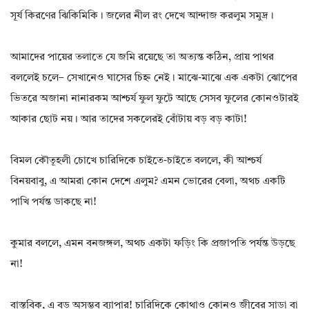
সূর্য কিরণের ঝিকিমিকি। জলের নীল রং দেখে আন্দাজ করলুম সমুদ্র।
আমাদের পায়ের তলাতে যে জমি রয়েছে তা অত্যন্ত কঠিন, প্রায় পাথর
বললেই চলে– সেখানেও ঘাসের চিহ্ন নেই। মাঝে-মাঝে এক একটা ঝোপের
ভিতরে অজানা নানারকম আশ্চর্য ফুল ফুটে আছে সেসব ফুলের কোনওটারই
আকার ছোট নয়। আর তাদের সকলেরই বোঁটায় বড় বড় কাটা!
বিমল কৌতূহলী চোখে চারিদিকে চাইতে-চাইতে বললে, কী আশ্চর্য
বিনয়বাবু, এ আমরা কোন দেশে এলুম? এমন ভোরের বেলা, অথচ একটি
পাখি পর্যন্ত ডাকছে না!
কুমার বললে, এমন বনজঙ্গল, অথচ একটা ফড়িং কি প্রজাপতি পর্যন্ত উড়ছে
না!
বাস্তবিক, এ বড় অসম্ভব ব্যাপার! চারিদিকে কোথাও কোনও জীবের সাড়া বা