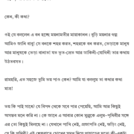
কেন, কী কথা?
ওই যে বললেন এ বন হচ্ছে ময়নামতীর মায়াকানন। বুড়ি ময়নার গল্প
আমিও জানি বাবু! সে বনকে শহর করত, শহরকে বন করত, ভেড়াকে মানুষ
আর মানুষকে ভেড়া বানাত! যত ভূত-প্রেত আর ডাকিনী-যোগিনী তার কথায়
উঠতবসত।
রামহরি, এত সহজে তুমি ভয় পাও কেন? আমি যা বললুম তা কথার কথা
মাত্র!
ভয় কি পাই সাধে? যে বিপদ থেকে সবে পার পেয়েছি, আমি আর কিছুই
অসম্ভব মনে করি না। কে জানে এ আবার কোন মুল্লুকে এলুম–পৃথিবীর সঙ্গে
এর তো কিছুই মিলছে না। যেখানে পাখি নেই, প্রজাপতি নেই, ফড়িং নেই,
সে কি পৃথিবী? এই শেষরাতে চোখের সমুখ দিয়ে পাহাড়ের মতো কী-একটা