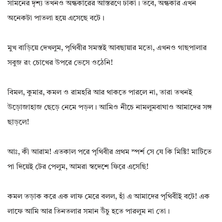
সামনের দৃশ্য তখনও অন্ধকারের আস্তরণে ঢাকা। তবে, অন্ধকার এখন
অনেকটা পাতলা হয়ে এসেছে বটে।
মুখ বাড়িয়ে দেখলুম, পৃথিবীর সমস্তই আবছায়ার মতো, এখনও গাছপালার
সবুজ রং চোখের উপরে ভেসে ওঠেনি!
বিমল, কুমার, কমল ও রামহরি আর থাকতে পারলে না, তারা তখনই
উড়োজাহাজ ছেড়ে নেমে পড়ল। আমিও নীচে নামলুমবাঘাও আমাদের সঙ্গ
ছাড়লে!
আঃ, কী আরাম! এতকাল পরে পৃথিবীর প্রথম স্পর্শ সে যে কি মিষ্টি! মাটিতে
পা দিয়েই টের পেলুম, আমরা স্বদেশে ফিরে এসেছি!
কমল তড়াক করে এক লাফ মেরে বলল, হাঁ এ আমাদের পৃথিবীই বটে! এক
লাফে আমি আর তিনতলার সমান উঁচু হতে পারলুম না তো।