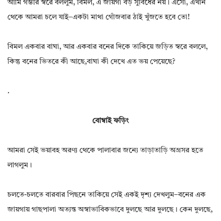
আমি গম্ভীর স্বরে বললুম, বিমল, এ জায়গা বড় সুবিধের নয়। এসো, এখান
থেকে আমরা চলে যাই–একটা মাথা গোঁজবার ঠাই খুঁজতে হবে তো!
বিমল একবার বাঘা, আর একবার বনের দিকে তাকিয়ে জড়িত স্বরে বললে,
কিন্তু বনের ভিতরে কী আছে,বাঘা কী দেখে এত ভয় পেয়েছে?
.
বোম্বাই ফড়িং
আমরা সেই ভয়াবহ অরণ্য থেকে পালাবার জন্যে তাড়াতাড়ি অগ্রসর হতে
লাগলুম।
চলতে-চলতে বারবার পিছনে তাকিয়ে সেই একই দৃশ্য দেখলুম–বনের এক
জায়গায় গাছপালা অত্যন্ত অস্বাভাবিকভাবে দুলছে আর দুলছে। কেন দুলছে,