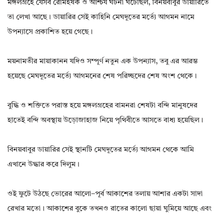
মঙ্গলগ্রহে যেসব রোমহর্ষক ও আশ্চর্য ঘটনা ঘটেছিল, বিনয়বাবুর ডায়ারিতে
তা লেখা আছে। ডায়ারির সেই কাহিনি মেঘদূতের মর্ত্যে আগমন নামে
উপন্যাসে প্রকাশিত হয়ে গেছে।
ময়নামতীর মায়াকানন যদিও সম্পূর্ণ নতুন এক উপন্যাস, তবু এর আরম্ভ
হয়েছে মেঘদূতের মর্ত্যে আগমনের শেষ পরিচ্ছদের শেষ অংশ থেকে।
বুদ্ধি ও শক্তিতে পরাস্ত হয়ে মঙ্গলগ্রহের বামনরা শেষটা বন্দি মানুষদের
হাতেই বন্দি অবস্থায় উড়োজাহাজ নিয়ে পৃথিবীতে আসতে বাধ্য হয়েছিল।
বিনয়বাবুর ডায়ারির সেই স্থানটি মেঘদূতের মর্ত্যে আগমন থেকে আমি
এখানে উদ্ধার করে দিলুম।
ওই ফুটে উঠছে ভোরের আলো–পূর্ব আকাশের তলায় আশার একটা সাদা
রেখার মতো। আকাশের বুকে তখনও রাতের কালো ছায়া ঘুমিয়ে আছে এবং