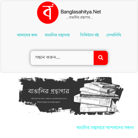
Skip
To
আমাদের কথা
বাঙালির গ্রন্থাগার
ডিজিটাল বই
লেখালিখি
Content
বাঙালির গ্রন্থাগারে আপনাদের সকলকে জানাই স্