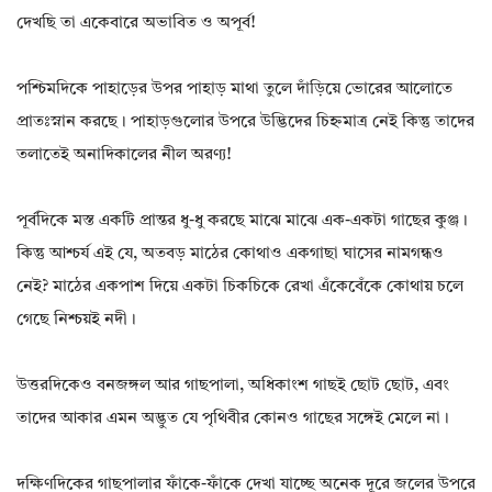
দেখছি তা একেবারে অভাবিত ও অপূর্ব!
পশ্চিমদিকে পাহাড়ের উপর পাহাড় মাথা তুলে দাঁড়িয়ে ভোরের আলোতে
প্রাতঃস্নান করছে। পাহাড়গুলোর উপরে উদ্ভিদের চিহ্নমাত্র নেই কিন্তু তাদের
তলাতেই অনাদিকালের নীল অরণ্য!
পূর্বদিকে মস্ত একটি প্রান্তর ধু-ধু করছে মাঝে মাঝে এক-একটা গাছের কুঞ্জ।
কিন্তু আশ্চর্য এই যে, অতবড় মাঠের কোথাও একগাছা ঘাসের নামগন্ধও
নেই? মাঠের একপাশ দিয়ে একটা চিকচিকে রেখা এঁকেবেঁকে কোথায় চলে
গেছে নিশ্চয়ই নদী।
উত্তরদিকেও বনজঙ্গল আর গাছপালা, অধিকাংশ গাছই ছোট ছোট, এবং
তাদের আকার এমন অদ্ভুত যে পৃথিবীর কোনও গাছের সঙ্গেই মেলে না।
দক্ষিণদিকের গাছপালার ফাঁকে-ফাঁকে দেখা যাচ্ছে অনেক দূরে জলের উপরে