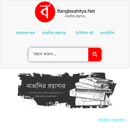
Skip
To
আমাদের কথা
বাঙালির গ্রন্থাগার
ডিজিটাল বই
লেখালিখি
Content
বাঙালির গ্রন্থাগারে আ