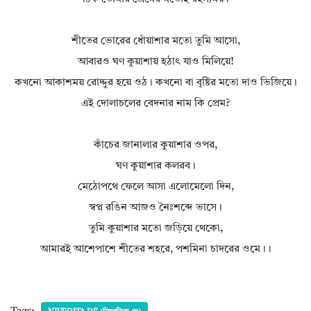
শীতের ভোরের ধোঁয়াশার মতো তুমি আসো,
আবারও ঘণ কুয়াশায় হঠাৎ যাও মিলিয়ে!
কখনো আকাশময় রোদ্দুর হয়ে ওঠ। কখনো বা বৃষ্টির মতো দাও ভিজিয়ে।
এই দোলাচলের বেদনার নাম কি প্রেম?
কাঁচের জানালার কুয়াশার ওপর,
ঘণ কুয়াশার কলরব।
মেঠোপথে ফেলে আসা এলোমেলো দিন,
স্বপ্ন রঙিন আজও নৈঃশব্দে ভাসে।
তুমি কুয়াশার মতো জড়িয়ে থেকো,
আমারই আশেপাশে শীতের শহরে, পশমিনা চাদরের ওমে।।