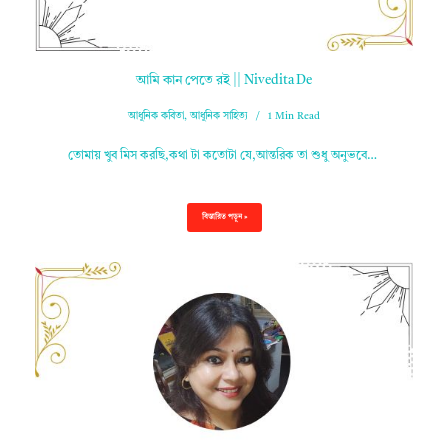
আমি কান পেতে রই || Nivedita De
আধুনিক কবিতা
,
আধুনিক সাহিত্য
1 Min Read
তোমায় খুব মিস করছি,কথা টা কতোটা যে,আন্তরিক তা শুধু অনুভবে…
বিস্তারিত পড়ুন »