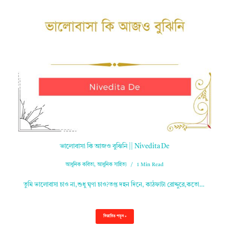
ভালোবাসা কি আজও বুঝিনি || Nivedita De
আধুনিক কবিতা
,
আধুনিক সাহিত্য
1 Min Read
তুমি ভালোবাসা চাও না,শুধু ঘৃণা চাও?তপ্ত দহন দিনে, কাঠফাটা রোদ্দুরে,কতো…
বিস্তারিত পড়ুন »