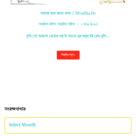
অবাক করা কাব্য কথা || Nivedita De
আধুনিক কবিতা
,
আধুনিক সাহিত্য
1 Min Read
তুমি তো আকাশ মেঘের গল্প টা জানো-খুব অল্পতেই মেঘ খুশি…
বিস্তারিত পড়ুন »
সংরক্ষণাগার