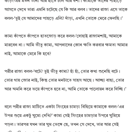
ফড়িং-এর মতন ডানা আর হাতে ঢাল আর বর্শা। কামাকে তাদের পাহাড়ে
আসতে দেখে তারা এমনি চটেছে যে কি আর বলব। তাদের রাজা এসে তাকে
বলল-‘তুই যে আমাদের পাহড়ে এলি? দাঁড়া, এখনি তোকে মেরে ফেলছি।’
কামা কাঁপতে কাঁপতে হাতজোড় করে বলল-‘দোহাই রাজামশাই, আমাকে
মারবেন না। আমি ভীতু কামা, আপনাদের কোন ক্ষতি করবার ক্ষমতা আমার
নাই, আমাকে মেরে কি হবে?
পরীর রাজা বলল-‘বটে? তুই ভীতু কামা? হাঁ হাঁ, তোর কথা শুনেছি বটে।
তোর গায় জোর নাই, কিন্তু তোর মনটাতে সাহস আছে। আচ্ছা বাছা, তোর
আর অমনি করে ভয়ে কাঁপতে হবে না, আমি তোকে পালোয়ন করে দিচ্ছি।’
বলে পরীর রাজা মাটিতে একটা সিংহের চামড়া বিছিয়ে কামাকে বলল-‘এর
উপর শুয়ে একটু ঘুমো দেখি?’ কামা সেই সিংহের চামড়ার উপরে ঘুমিয়ে
পড়ল। তারপর যখন তার ঘুম ভেঙ্গে ছে, তখন সে দেখে, তার আর সেই