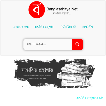
Skip
To
আমাদের কথা
বাঙালির গ্রন্থাগার
ডিজিটাল বই
লেখালিখি
Content
বাঙালির গ্রন্থাগারে আপনাদে