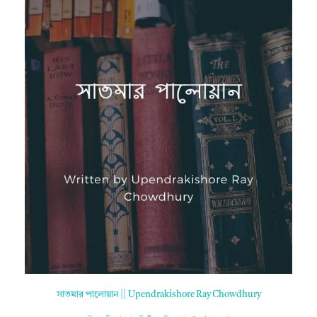
সাতমার পালোয়ান || Upendrakishore Ray Chowdhury