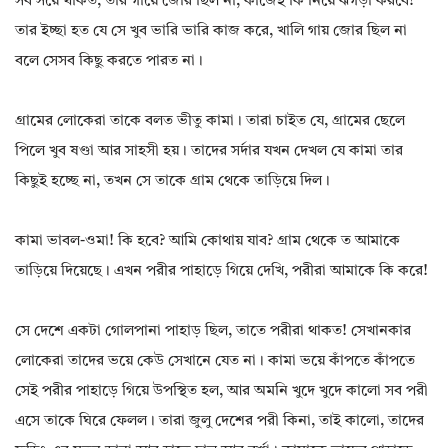
সব সয়ে থাকত, তার গায়ে জোর ছিল না, কাজেই কি নিয়ে ঝগড়া করবে?
তার ইচ্ছা হত যে সে খুব ভারি ভারি কাজ করে, খালি গায় জোর ছিল না
বলে সেসব কিছু করতে পারত না।
গ্রামের লোকেরা তাকে বলত ভীতু কামা। তারা চাইত যে, গ্রামের ছেলে
পিলে খুব ষণ্ডা আর সাহসী হয়। তাদের সর্দার যখন দেখল যে কামা তার
কিছুই হচ্ছে না, তখন সে তাকে গ্রাম থেকে তাড়িয়ে দিল।
কামা ভাবল-ওমা! কি হবে? আমি কোথায় যাব? গ্রাম থেকে ত আমাকে
তাড়িয়ে দিয়েছে। এখন পরীর পাহাড়ে গিয়ে দেখি, পরীরা আমাকে কি করে!
সে দেশে একটা গোলপানা পাহাড় ছিল, তাতে পরীরা থাকত! সেখানকার
লোকেরা তাদের ভয়ে কেউ সেখানে যেত না। কামা ভয়ে কাঁপতে কাঁপতে
সেই পরীর পাহাড়ে গিয়ে উপস্থিত হল, আর অমনি খুদে খুদে কালো সব পরী
এসে তাকে ঘিরে ফেলল। তারা জুলু দেশের পরী কিনা, তাই কালো, তাদের