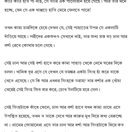
কাঠি কাঠি হাত পা নাই, সে ভারি এক পালোয়ান হয়ে গেছে। আর তার মনে
হচ্ছে, যেন সে এক থাপ্পড়ে হাতি মেরে ফেলতে পারে!
তখন কামা চারদিকে চেয়ে দেখল যে, সেই পাহাড়ের উপর সে একলাটি
দাঁড়িয়ে আছে। পরীদের একজনও সেখানে নাই, তার জন্য মস্ত বড় ঢাল আর
বর্শা রেখে কোথায় চলে গেছে।
সেই ঢাল আর সেই বর্শা হাতে করে কামা পাহাড় থেকে নেমে ঘরের দিকে
চলল। খানিক দূর এসে সে দেখল যে ভয়ঙ্কর একটা সিংহ হাঁ করে তাকে
খেতে এসেছে। সে কি আর এখনর সিংহকে ডরায়? তার বর্শার এক খোঁচা
খেয়েই সেই সিংহ জিব বার করে, চোখ উলটিয়ে মরে গেল।
সেই সিংহটাকে কাঁধে ফেলে, ঢাল আর বর্শা হাতে যখন কামা গ্রামে এসে
উপস্থিত হয়েছে, তখন ত তাকে দেখে আর কারুর মুখ দিয়ে কথা বেরুচ্ছে
না। গ্রামের জোয়ানেরা এসে তার ঢাল আর বর্শা আর সিংহটাকে নিয়ে কত