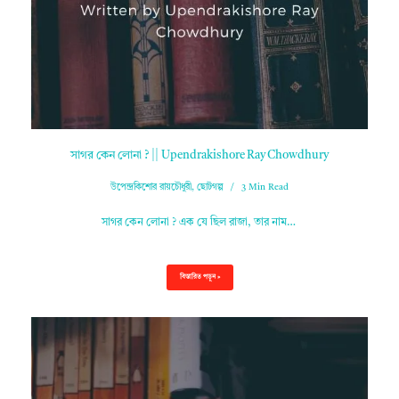
সাগর কেন লোনা ? || Upendrakishore Ray Chowdhury
উপেন্দ্রকিশোর রায়চৌধুরী
,
ছোটগল্প
3 Min Read
সাগর কেন লোনা ? এক যে ছিল রাজা, তার নাম…
বিস্তারিত পড়ুন »