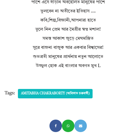
পাশে এসে দাঁড়ান অবহেলিত মানুষের পাশে
ভুলবেন না অতীতের ইতিহাস ….
কবি,শিল্প,বিজ্ঞানী,আপনারা হাতে
তুলে নিন প্রেম আর মৈত্রীর স্বপ্ন মশাল!
সমস্ত আকাশ জুড়ে মেঘমন্দ্রিত
সুরে বাজনা বাজুক আর একবার বিশ্বাসের!
শুভব্রতী মানুষের প্রার্থনায় নতুন আলোতে
উজ্জ্বল হোক এই বাংলার অবণত মুখ L
Tags:
AMITABHA CHAKRABORTY (অমিতাভ চক্রবর্তী)