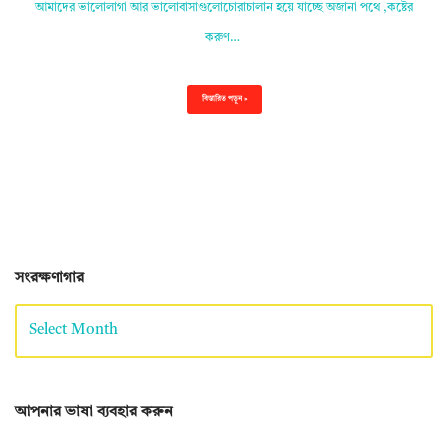
আমাদের ভালোলাগা আর ভালোবাসাগুলোচোরাচালান হয়ে যাচ্ছে অজানা পথে ,কষ্টের
করুণ…
বিস্তারিত পড়ুন »
সংরক্ষণাগার
আপনার ভাষা ব্যবহার করুন