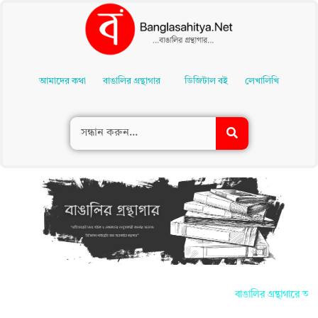
Skip
To
আমাদের কথা
বাঙালির গ্রন্থাগার
ডিজিটাল বই
লেখালিখি
Content
বাঙালির গ্রন্থাগারে আপন