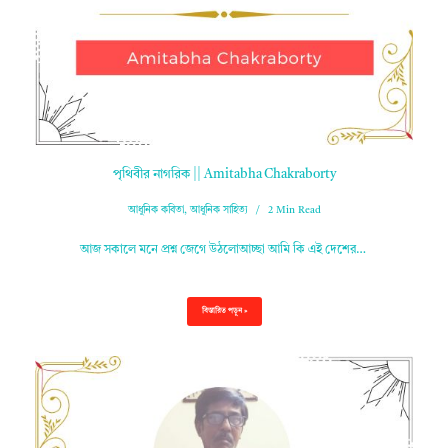
পৃথিবীর নাগরিক || Amitabha Chakraborty
আধুনিক কবিতা
,
আধুনিক সাহিত্য
2 Min Read
আজ সকালে মনে প্রশ্ন জেগে উঠলোআচ্ছা আমি কি এই দেশের…
বিস্তারিত পড়ুন »