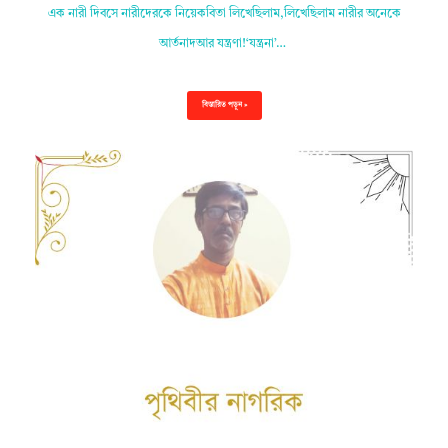
এক নারী দিবসে নারীদেরকে নিয়েকবিতা লিখেছিলাম,লিখেছিলাম নারীর অনেকে
আর্তনাদআর যন্ত্রণা!‘যন্ত্রনা’…
বিস্তারিত পড়ুন »