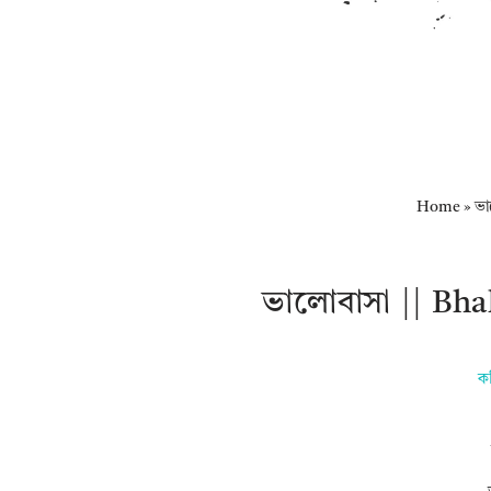
Home
»
ভা
ভালোবাসা || Bh
ক