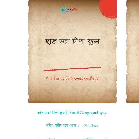
হাত ভরা চাঁপা ফুল || Sunil Gangopadhyay
কবিতা
,
সুনীল গঙ্গোপাধ্যায়
1 Min Read