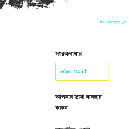
বাঙালির গ্রন্থাগারে 
সংরক্ষণাগার
আপনার ভাষা ব্যবহার
করুন