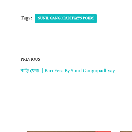
Tags:
SUNIL GANGOPADHYAY'S POEM
PREVIOUS
বাড়ি ফেরা || Bari Fera By Sunil Gangopadhyay