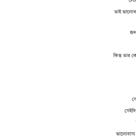
লোক
তাই ভালোবা
হৃ
কিন্তু তার 
সে
সেইদি
ভালোবাসা 