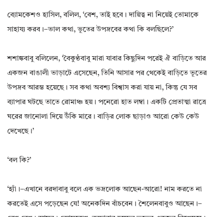
ব্যোমকেশও হাসিল‌, বলিল‌, ‘বেশ‌, তাই হবে। দায়িত্ব না নিয়েই তোমাকে
সাহায্য করব।–ভাল কথা‌, ভূতের উপদ্রবের কথা কি বলছিলে?’
শশাঙ্কবাবু বলিলেন‌, ‘বৈকুণ্ঠবাবু মারা যাবার কিছুদিন পরেই ঐ বাড়িতে আর
একজন বাঙালী ভাড়াটে এসেছেন‌, তিনি আসার পর থেকেই বাড়িতে ভূতের
উপদ্রব আরম্ভ হয়েছে। সব কথা অবশ্য বিশ্বাস করা যায় না‌, কিন্তু যে সব
ব্যাপার ঘটছে তাতে রোমাঞ্চ হয়। পনেরো হাত লম্বা। একটি প্ৰেতাত্মা রাত্রে
ঘরের জানোলা দিয়ে উঁকি মারে। বাড়ির লোক ছাড়াও আরো কেউ কেউ
দেখেছে।’
‘বল কি?’
‘হ্যাঁ।–এখানে বরদাবাবু বলে এক ভদ্রলোক আছেন-আরো! নাম করতে না
করতেই এসে পড়েছেন যে! অনেকদিন বাঁচবেন। শৈলেনবাবুও আছেন।–