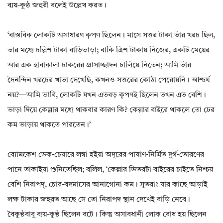
ব্যয়-কুণ্ঠ জহুরী বলেই উল্লেখ করত।
‘বাস্তবিক লোকটি অসাধারণ কৃপণ ছিলেন। মাসে সত্তর টাকা তাঁর খরচ ছিল‌,
তার মধ্যে চল্লিশ টাকা বাড়িভাড়া; বাকি ত্ৰিশ টাকায় নিজের‌, একটি মেয়ের
আর এক হাবাকালা চাকরের গ্ৰাসাচ্ছাদন চালিয়ে নিতেন; আমি তাঁর
দৈনন্দিন খরচের খাতা দেখেছি‌, কখনও সত্তরের কোঠা পেরোয়নি। আশ্চর্য
নয়?—আমি ভাবি‌, লোকটি যখন এতবড় কৃপণই ছিলেন তখন এত বেশি।
ভাড়া দিয়ে কেল্লার মধ্যে থাকবার কারণ কি? কেল্লার বাইরে থাকলে তো ঢের
কম ভাড়ায় থাকতে পারতেন।’
ব্যোমকেশ ডেক-চেয়ারে লম্বা হইয়া অদূরের পাষাণ-নির্মিত দুর্গ-তোরণের
পানে তাকাইয়া শুনিতেছিল; বলিল‌, ‘কেল্লার ভিতরটা বাইরের চাইতে নিশ্চয়
বেশি নিরাপদ্‌, চোর-বদমাসের আনাগোনা কম। সুতরাং যার কাছে আড়াই
লক্ষ টাকার জহরত আছে সে তো নিরাপদ স্থান দেখেই বাড়ি নেবে।
বৈকুণ্ঠবাবু ব্যয়-কুণ্ঠ ছিলেন বটে। কিন্তু অসাবধানী লোক বোধ হয় ছিলেন