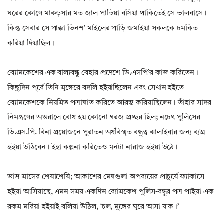
ঘরের কোণে মাকড়সার মত জাল পাতিয়া বসিয়া থাকিতেই সে ভালবাসে।
কিন্তু সেবার সে পাক্কা তিনশ’ মাইলের পাড়ি জমাইয়া সকলকে চমকিত
করিয়া দিয়াছিল।
ব্যোমকেশের এক বাল্যবন্ধু বেহার প্রদেশে ডি.এসপি’র কাজ করিতেন।
কিছুদিন পূর্বে তিনি মুঙ্গেরে বদলি হইয়াছিলেন এবং সেখান হইতে
ব্যোমকেশকে নিয়মিত পত্ৰাঘাত করিতে আরম্ভ করিয়াছিলেন। তাঁহার সাদর
নিমন্ত্রণের অন্তরালে বোধ হয় কোনো গরজ প্রচ্ছন্ন ছিল; নচেৎ পুলিসের
ডি.এস.পি. বিনা প্রয়োজনে পুরাতন অর্ধবিস্মৃত বন্ধুত্ব ঝালাইবার জন্য ব্যগ্র
হইয়া উঠিবেন। ইহা কল্পনা করিতেও মনটা নারাজ হইয়া উঠে।
ভাদ্র মাসের শেষাশেষি; আকাশের মেঘগুলা অপব্যয়ের প্রাচুর্যে ফ্যাকাসে
হইয়া আসিয়াছে‌, এমন সময় একদিন ব্যোমকেশ পুলিস-বন্ধুর পত্ৰ পাইয়া এক
রকম মরিয়া হইয়াই বলিয়া উঠিল‌, ‘চল‌, মুঙ্গের ঘুরে আসা যাক।’