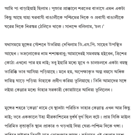
আমি পা বাড়াইয়াই ছিলাম। পূজার প্রাক্কালে শরতের বাতাসে এমন একটা
কিছু আছে যাহা ঘরবাসী বাঙালীকে পশ্চিমের দিকে ও প্রবাসী বাঙালীকে
ঘরের দিকে নিরন্তর ঠেলিতে থাকে। সানন্দে বলিলাম‌, ‘চল।’
যথাসময়ে মুঙ্গের স্টেশনে উতরিয়া দেখিলাম ডি.এস.পি. সাহেব উপস্থিত
আছেন। ভদ্রলোকের নাম শশাঙ্কবাবু; আমাদেরই সমবয়স্ক হইবেন‌, ত্ৰিশের
কোঠা এখনো পার হয় নাই; তবু ইহারি মধ্যে মুখে ও চালচলনে একটা বয়স্থ
ভারিক্কি ভাব আসিয়া পড়িয়াছে। মনে হয়‌, অপেক্ষাকৃত অল্প বয়সে অধিক
দায়িত্ব ঘাড়ে পড়িয়া তাঁহাকে প্রবীণ করিয়া তুলিয়াছে। তিনি আমাদের সঙ্গে
লইয়া কেল্লার মধ্যে তাঁহার সরকারী কোয়াটারে আনিয়া তুলিলেন।
মুঙ্গের শহরে ‘কেল্লা’ নামে যে স্থানটা পরিচিত তাহার কেল্লাত্ব এখন আর কিছু
নাই; তবে এককালে উহা মীরকাশিমের দুর্ধর্ষ দুর্গ ছিল বটে। প্রায় সিকি মাইল
পরিমিত বৃত্তাকৃতি স্থান প্রাকার ও গড়খাই দিয়া ঘেরা-পশ্চিম দিকে গঙ্গা।