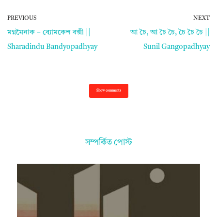
PREVIOUS
NEXT
মগ্নমৈনাক – ব্যোমকেশ বক্সী ||
আ চৈ, আ চৈ চৈ, চৈ চৈ চৈ ||
Sharadindu Bandyopadhyay
Sunil Gangopadhyay
Show comments
সম্পর্কিত পোস্ট