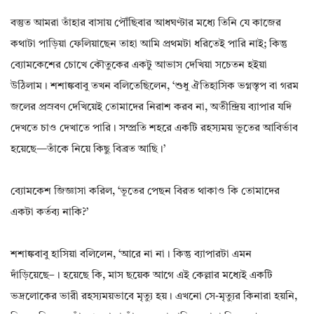
বস্তুত আমরা তাঁহার বাসায় পৌঁছিবার আধঘণ্টার মধ্যে তিনি যে কাজের
কথাটা পাড়িয়া ফেলিয়াছেন তাহা আমি প্রথমটা ধরিতেই পারি নাই; কিন্তু
ব্যোমকেশের চোখে কৌতুকের একটু আভাস দেখিয়া সচেতন হইয়া
উঠিলাম। শশাঙ্কবাবু তখন বলিতেছিলেন‌, ‘শুধু ঐতিহাসিক ভগ্নস্তৃপ বা গরম
জলের প্রস্রবণ দেখিয়েই তোমাদের নিরাশ করব না‌, অতীন্দ্ৰিয় ব্যাপার যদি
দেখতে চাও দেখাতে পারি। সম্প্রতি শহরে একটি রহস্যময় ভূতের আবির্ভাব
হয়েছে—তাঁকে নিয়ে কিছু বিব্রত আছি।’
ব্যোমকেশ জিজ্ঞাসা করিল‌, ‘ভূতের পেছন বিরত থাকাও কি তোমাদের
একটা কর্তব্য নাকি?’
শশাঙ্কবাবু হাসিয়া বলিলেন‌, ‘আরে না না। কিন্তু ব্যাপারটা এমন
দাঁড়িয়েছে–। হয়েছে কি‌, মাস ছয়েক আগে এই কেল্লার মধ্যেই একটি
ভদ্রলোকের ভারী রহস্যময়ভাবে মৃত্যু হয়। এখনো সে-মৃত্যুর কিনারা হয়নি‌,