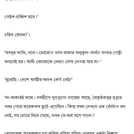
তেইশ-চব্বিশ হবে।’
চরিত্র কেমন?’।
‘যতদূর জানি‌, ভাল। চেহারাও ভাল থাকার অনুকুল–অর্থাৎ জলার পেত্নী
বললেই হয়। স্বামী বেচারাকে নেহাৎ দোষ দেওয়া যায় না–’
‘বুঝেছি। দেশে আত্মীয়-স্বজন কেউ নেই?’
‘না-থাকারই মধ্যে। নবদ্বীপে খুড়তুতো ভায়েরা আছে‌, বৈকুণ্ঠবাবুর মৃত্যুর
খবর পেয়ে কয়েকজন ছুটে এসেছিল। কিন্তু যখন দেখলে এক ফোঁটাও রস
নেই‌, সব চোরে নিয়ে গেছে‌, তখন যে-যার খসে পড়ল।’
ব্যোমকেশ অনেকক্ষণ চুপ করিয়া বসিয়া রহিল; তারপর একটা নিশ্বাস