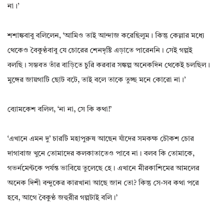
না।’
শশাঙ্কবাবু বলিলেন‌, ‘আমিও তাই আন্দাজ করেছিলুম। কিন্তু কেল্লার মধ্যে
থেকেও বৈকুণ্ঠবাবু যে চোরের শেনদৃষ্টি এড়াতে পারেননি। সেই গল্পই
বলছি। সম্ভবত তাঁর বাড়িতে চুরি করবার সঙ্কল্প অনেকদিন থেকেই চলছিল।
মুঙ্গের জায়গাটি ছোট বটে‌, তাই বলে তাকে তুচ্ছ মনে কোরো না।’
ব্যোমকেশ বলিল‌, ‘না না‌, সে কি কথা!’
‘এখানে এমন দু’ চারটি মহাপুরুষ আছেন যাঁদের সমকক্ষ চৌকশ চোর
দাগাবাজ খুনে তোমাদের কলকাতাতেও পাবে না। বলব কি তোমাকে‌,
গভর্নমেন্টকে পর্যন্ত ভাবিয়ে তুলেছে হে। এখানে মীরকাশিমের আমলের
অনেক দিশী বন্দুকের কারখানা আছে জান তো? কিন্তু সে-সব কথা পরে
হবে‌, আগে বৈকুণ্ঠ জহুরীর গল্পটাই বলি।’