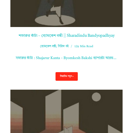
শজারুর কাঁটা – ব্যোমকেশ বক্সী || Sharadindu Bandyopadhyay
ব্যোমকেশ বক্সী
,
সিরিজ বই
129 Min Read
সজারুর কাঁটা : Shajarur Kanta – Byomkesh Bakshi ব্যাপারটা আরম্ভ…
বিস্তারিত পড়ুন »