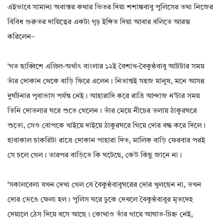
এইভাবে সামান্য অবাস্তর কথার ভিতর দিয়া শশাঙ্কবাবু পুলিসের তথা নিজের
বিবিধ গুরুতর দায়িত্বের একটা গৃঢ় ইঙ্গিত দিয়া আবার বলিতে আরম্ভ
করিলেন–
‘গত ছাব্বিশে এপ্রিল-অৰ্থাৎ বাংলার ১২ই বৈশাখ-বৈকুণ্ঠবাবু আটটার সময়
তাঁর দোকান থেকে বাড়ি ফিরে এলেন। নিতান্তই সহজ মানুষ‌, মনে আসন্ন
দুর্ঘটনার পূবাভাস পর্যন্ত নেই। আহারাদি করে রাত্রি আন্দাজ ন’টার সময়
তিনি দোতলার ঘরে শুতে গেলেন। তাঁর মেয়ে নীচের তলায় ঠাকুরঘরে
শুতো‌, সেও বোপকে খাইয়ে দাইয়ে ঠাকুরঘরে গিয়ে দোর বন্ধ করে দিলে।
হাবাকাল চাকরিটা রাত্ৰে দোকান পাহারা দিত‌, মালিক বাড়ি ফেরবার পরই
সে চলে গেল। তারপর বাড়িতে কি ঘটেছে‌, কেউ কিছু জানে না।
‘সকালবেলা যখন দেখা গেল যে বৈকুণ্ঠবাবুঘরের দোর খুলছেন না‌, তখন
দোর ভেঙে ফেলা হল। পুলিস ঘরে ঢুকে দেখলে বৈকুণ্ঠবাবুর মৃতদেহ
দেয়ালে ঠেস দিয়ে বসে আছে। কোথাও তাঁর গায়ে আঘাত-চিহ্ন নেই‌,