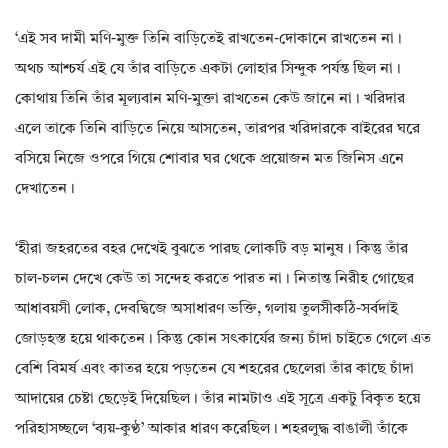
‘এই সব দামী মণি-মুক্ত তিনি বাড়িতেই রাখতেন-দোকানে রাখতেন না।
অথচ আশ্চর্য এই যে তাঁর বাড়িতে একটা লোহার সিন্দুক পর্যন্ত ছিল না।
কোথায় তিনি তাঁর মূল্যবান মণি-মুক্তা রাখতেন কেউ জানে না। খরিদার
এলে তাকে তিনি বাড়িতে নিয়ে আসতেন‌, তারপর খরিদারকে বাইরের ঘরে
বসিয়ে নিজে ওপরে গিয়ে শোবার ঘর থেকে প্রয়োজন মত জিনিস এনে
দেখাতেন।
‘হীরা জহরতের বহর দেখেই বুঝতে পারছ লোকটি বড় মানুষ। কিন্তু তাঁর
চাল-চলন দেখে কেউ তা সন্দেহ করতে পারত না। নিতান্ত নিরীহ গোছের
আধাবয়সী লোক‌, দেবদ্বিজে অসাধারণ ভক্তি, গলায় তুলসীকঠি-সর্বদাই
জোড়হস্ত হয়ে থাকতেন। কিন্তু কোন সৎকার্যের জন্য চাঁদা চাইতে গেলে এত
বেশি বিমর্ষ এবং কাতর হয়ে পড়তেন যে শহরের ছেলেরা তাঁর কাছে চাঁদা
আদায়ের চেষ্টা ছেড়েই দিয়েছিল। তাঁর নামটাও এই সূত্রে একটু বিকৃত হয়ে
পরিহাসচ্ছলে ‘ব্যয়-কুণ্ঠ’ আকার ধারণ করেছিল। শহরলুদ্ধ বাঙালী তাঁকে