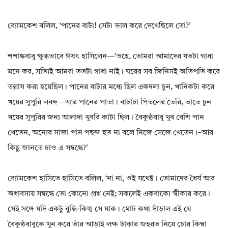
ব্যোমকেশ বলিল‌, ‘পানের বাটা! সেটা ভাল করে দেখেছিলে তো?’
শশাঙ্কবাবু ক্ষুব্ধভাবে ঈষৎ হাসিলেন—’ওহে‌, তোমরা আমাদের যতটা গাধা
মনে কর‌, সত্যিই আমরা ততটা গাধা নাই। ঘরের সব জিনিসই অতিপতি করে
তল্লাস করা হয়েছিল। পানের বাটার মধ্যে ছিল একদলা চুন‌, খানিকটা করে
খয়ের সুপুরি লবঙ্গ—আর পানের পাতা। বাটাটা পিতলের তৈরি‌, তাতে চুন
খয়ের সুপুরির জন্য আলাদা খুবরি কাটা ছিল। বৈকুণ্ঠবাবু খুব বেশি পান
খেতেন‌, অন্যের সাজা পান পছন্দ হত না বলে নিজে সেজে খেতেন।–আর
কিছু জানতে চাও এ সম্বন্ধে?’
ব্যোমকেশ হাসিতে হাসিতে বলিল‌, ‘না না‌, ওই যথেষ্ট। তোমাদের ধৈর্য আর
অধ্যবসায় সম্বন্ধে তো কোনো প্রশ্ন নেই; সকলেই একবাক্যে স্বীকার করে।
সেই সঙ্গে যদি একটু বুদ্ধি-কিন্তু সে যাক। মোট কথা দাঁড়াল এই যে
বৈকুণ্ঠবাবুকে খুন করে তাঁর আড়াই লক্ষ টাকার জহরত নিয়ে চোর কিম্বা