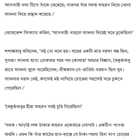
আততায়ী গলা টিপে তাঁকে মেরেছে; তারপর তাঁর সমস্ত জহরত নিয়ে খোলা
জানলা দিয়ে প্রস্থান করেছে।’
ব্যোমকেশ জিজ্ঞাসা করিল‌, ‘আততায়ী তাহলে জানলা দিয়েই ঘরে ঢুকেছিল?’
শশাঙ্কবাবু বলিলেন‌, ‘তই তো মনে হয়। ঘরের একটি মাত্র দরজা বন্ধ ছিল‌,
সুতরাং জানলা ছাড়া ঢোকবার আর পথ কোথায়! আমার বিশ্বাস‌, বৈকুণ্ঠবাবু
রাত্রে জানলা খুলে শুয়েছিলেন; গ্ৰীষ্মকাল-সে–রাত্রিটা গরমও ছিল খুব।
জানলার গরাদ নেই‌, কাজেই মই লাগিয়ে চোরেরা সহজেই ঘরে ঢুকতে
পেরেছিল।’
‘বৈকুণ্ঠবাবুর হীরা জহরত সবই চুরি গিয়েছিল?’
‘সমস্ত। আড়াই লক্ষ টাকার জহরত একেবারে লোপাট। একটিও পাওয়া
যায়নি। এমন কি তাঁর কাঠের হাত-বাক্সে যে টাকা-পয়সা ছিল তাও চোরের