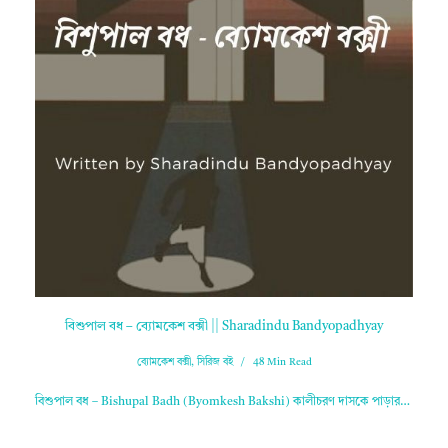
বিশুপাল বধ – ব্যোমকেশ বক্সী || Sharadindu Bandyopadhyay
ব্যোমকেশ বক্সী
,
সিরিজ বই
48 Min Read
বিশুপাল বধ – Bishupal Badh (Byomkesh Bakshi) কালীচরণ দাসকে পাড়ার…