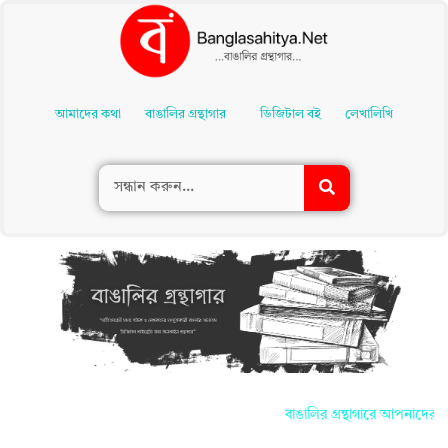
Skip
To
আমাদের কথা
বাঙালির গ্রন্থাগার
ডিজিটাল বই
লেখালিখি
Content
বাঙালির গ্রন্থাগারে আপনাদের সকলকে জা