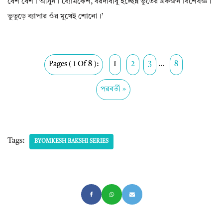
বেশ বেশ। আসুন। ব্যোমকেশ‌, বরদাবাবু হচ্ছেন্ন ভূতের একজন বিশেষজ্ঞ।
ভুতুড়ে ব্যাপার ওঁর মুখেই শোনো।’
Pages ( 1 Of 8 ):
1
2
3
...
8
পরবর্তী »
Tags:
BYOMKESH BAKSHI SERIES