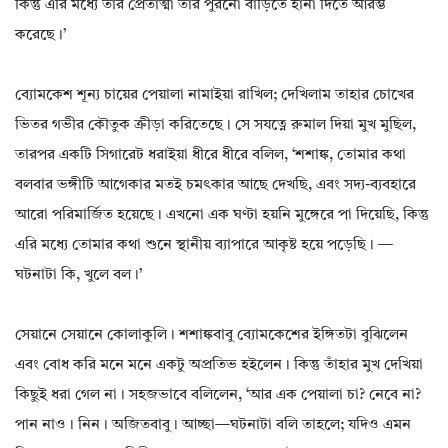
কিন্তু এরি মধ্যে তাঁর প্রেতাত্মা তাঁর পুরনো বাড়িতে হানা দিতে আরম্ভ
করেছে।’
ব্যোমকেশ শূন্য চায়ের পেয়ালা নামাইয়া রাখিল; দেখিলাম তাহার চোখের
ভিতর গভীর কৌতুক ক্রীড়া করিতেছে। সে সযত্নে রুমাল দিয়া মুখ মুছিল‌,
তারপর একটি সিগারেট ধরাইয়া ধীরে ধীরে বলিল‌, ‘শশাঙ্ক‌, তোমার কথা
বলবার ভঙ্গীটি আগেকার মতই চমৎকার আছে দেখছি‌, এবং সদ্য-ব্যবহারে
আরো পরিমার্জিত হয়েছে। এখনো এক ঘণ্টা হয়নি মুঙ্গেরে পা দিয়েছি‌, কিন্তু
এরি মধ্যে তোমার কথা শুনে স্থানীয় ব্যাপারে আকৃষ্ট হয়ে পড়েছি। —
ঘটনাটা কি‌, খুলে বল।’
সেয়ানে সেয়ানে কোলাকুলি। শশাঙ্কবাবু ব্যোমকেশের ইঙ্গিতটা বুঝিলেন
এবং বোধ করি মনে মনে একটু অপ্রতিভ হইলেন। কিন্তু তাঁহার মুখ দেখিয়া
কিছুই ধরা গেল না। সহজভাবে বলিলেন‌, ‘আর এক পেয়ালা চা? নেবে না?
পান নাও। নিন। অজিতবাবু। আচ্ছা—ঘটনাটা বলি তাহলে; যদিও এমন