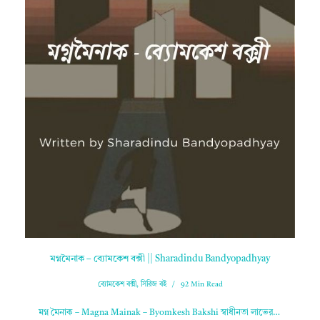
মগ্নমৈনাক – ব্যোমকেশ বক্সী || Sharadindu Bandyopadhyay
ব্যোমকেশ বক্সী
,
সিরিজ বই
92 Min Read
মগ্ন মৈনাক – Magna Mainak – Byomkesh Bakshi স্বাধীনতা লাভের…