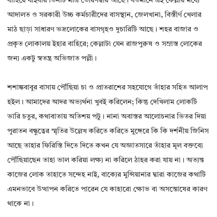
বাহিরে যাইবার তিনটি মাত্র তোরণদ্বার আছে। বর্তমানে এই কেল্লার মধ্যে
আদালত ও সরকারী উচ্চ কর্মচারীদের বাসস্থান‌, জেলখানা‌, বিস্তীর্ণ খেলার
মাঠ ছাড়া সাধারণ ভদ্রলোকের বাসগৃহও দুচারিটি আছে। শহর বাজার ও
প্রকৃত লোকালয় ইহার বাহিরে; কেল্লাটা যেন রাজপুরুষ ও সম্রাস্ত লোকের
জন্য একটু স্বতন্ত্র অভিজাত পল্লী।
শশাঙ্কবাবুর বাসায় পৌঁছিয়া চা ও প্রাতরাশের সহযোগে তাঁহার সহিত আলাপ
হইল। আমাদের আদর অভ্যর্থনা খুবই করিলেন; কিন্তু দেখিলাম লোকটি
ভারি চতুর‌, কথাবাতায় অতিশয় পটু। নানা অবাস্তর আলোচনার ভিতর দিয়া
পুরাতন বন্ধুত্বের স্মৃতির উল্লেখ করিতে করিতে মুঙ্গেরে কি কি দর্শনীয় জিনিস
আছে তাহার ফিরিস্তি দিতে দিতে কখন যে অজ্ঞাতসারে তাঁহার মূল বক্তব্যে
পৌঁছিয়াছেন তাহা ভাল করিয়া লক্ষ্য না করিলে ঠাহর করা যায় না। অত্যন্ত
কাজের লোক তাহাতে সন্দেহ নাই‌, বাক্যের মুন্সিয়ানার দ্বারা কাজের কথাটি
এমনভাবে উত্থাপন করিতে পারেন যে কাহারো ক্ষোভ বা অসন্তোষের কারণ
থাকে না।