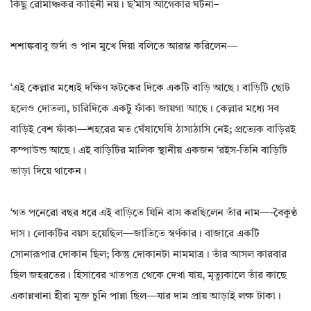
কিছু রোমাঞ্চকর কাহিনী নয়। ছ’মাস আগেকার ঘটনা–
শশাঙ্কবাবু জর্দা ও পান মুখে দিয়া বলিতে আরম্ভ করিলেন—
‘এই কেল্লার মধ্যেই দক্ষিণ ফটকের দিকে একটি বাড়ি আছে। বাড়িটি ছোট
হলেও দোতলা‌, চারিদিকে একটু ফাঁকা জায়গা আছে। কেল্লার মধ্যে সব
বাড়িই বেশ ফাঁকা—শহরের মত ঘেঁষাঘেষি ঠাসাঠাসি নেই; প্রত্যেক বাড়িরই
কম্পাউন্ড আছে। এই বাড়িটির মালিক স্থানীয় একজন ‘রইস-তিনি বাড়িটি
ভাড়া দিয়ে থাকেন।
‘গত পনেরো বছর ধরে এই বাড়িতে যিনি বাস করছিলেন তাঁর নাম—-বৈকুণ্ঠ
দাস। লোকটির বয়স হয়েছিল—জাতিতে স্বর্ণকার। বাজারে একটি
সোনারূপার দোকান ছিল; কিন্তু দোকানটা নামমাত্র। তাঁর আসল কারবার
ছিল জহরতের। হিসাবের খাতপত্র থেকে দেখা যায়‌, মৃত্যুকালে তাঁর কাছে
একান্নখানা হীরা মুক্ত চুনি পান্না ছিল—যার দাম প্রায় আড়াই লক্ষ টাকা।