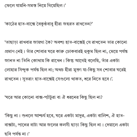
ফেলে যায়নি-সমস্ত নিয়ে গিয়েছিল।’
‘কাঠের হাত-বাক্সে বৈকুণ্ঠবাবু হীরা জহরত রাখতেন?’
‘তাছাড়া রাখবার জায়গা কৈ? অবশ্য হাত-বাক্সেই যে রাখতেন তার কোনো
প্ৰমাণ নেই। তাঁর শোবার ঘরে কারু ঢোকবারই হুকুম ছিল না‌, মেয়ে পর্যন্ত
জানত না তিনি কোথায় কি রাখেন। কিন্তু আগেই বলেছি‌, তাঁর একটা
লোহার সিন্দুক পর্যন্ত ছিল না; অথচ হীরা মুক্তা যা-কিছু সব শোবার ঘরেই
রাখতেন। সুতরাং হাত-বাক্সেই সেগুলো থাকত‌, ধরে নিতে হবে।’.
‘ঘরে আর কোনো বাক্স-প্যাঁটুরা বা ঐ ধরনের কিছু ছিল না?
‘কিছু না। শুনলে আশ্চর্য হবে‌, ঘরে একটা মাদুর‌, একটা বালিশ‌, ঐ হাত-
বাক্সটা‌, পানের বাটা আর জলের কলসী ছাড়া কিছু ছিল না। দেয়ালে একটা
ছবি পর্যন্ত না।’