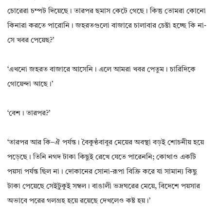
চোরেরা চম্পট দিয়েছে। তারপর ছমাস কেটে গেছে। কিন্তু তোমরা কোনো
কিনারা করতে পারোনি। জহরতগুলো বাজারে চালাবার চেষ্টা হচ্ছে কি না-
সে খবর পেয়েছ?’
‘এখনো জহরত বাজারে আসেনি। এলে আমরা খবর পেতুম। চারিদিকে
গোয়েন্দা আছে।’
‘বেশ। তারপর?’
‘তারপর আর কি–ঐ পর্যন্ত। বৈকুণ্ঠবাবুর মেয়ের অবস্থা বড়ই শোচনীয় হয়ে
পড়েছে। তিনি নগদ টাকা কিছুই রেখে যেতে পারেননি; কোথাও একটি
পয়সা পর্যন্ত ছিল না। দোকানের সোনা-রূপা বিক্রি করে যা সামান্য কিছু
টাকা পেয়েছে সেইটুকুই সম্বল। বাঙালী ভদ্রঘরের মেয়ে‌, বিদেশে পয়সার
অভাবে পরের গলগ্রহ হয়ে রয়েছে দেখলেও কষ্ট হয়।’