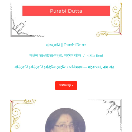
বাড়িকোঠি || Purabi Dutta
আধুনিক গল্প/ছোটগল্প/অণুগল্প
,
আধুনিক সাহিত্য
4 Min Read
বাড়িকোঠি (বড়িকোঠি হেরিটেজ হোটেল) আজিমগঞ্জ — মাঝে গঙ্গা, নাম তার…
বিস্তারিত পড়ুন »