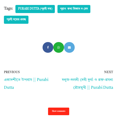
Tags:
PURABI DUTTA (পূরবী দত্ত)
পুরাণ কথা বিজ্ঞান ও বেদ
পূরবী দত্তের প্রবন্ধ
PREVIOUS
NEXT
একাদশীতে উপবাস || Purabi
দনুজ-দলনী দেবী দুর্গা ও রক্ত-রসনা
Dutta
রৌদ্রমুখী || Purabi Dutta
Show comments