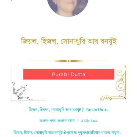
জিয়ল, হিজল, সোনাঝুরি আর বনযুঁই || Purabi Dutta
আধুনিক প্রবন্ধ
,
আধুনিক সাহিত্য
2 Min Read
জিয়ল, হিজল, সোনাঝুরি আর বনযুঁই ঐখানে মা পুকুরপাড়েজিয়ল গাছের বেড়ার…