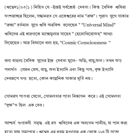
(ঋগ্বেদ১|৬৩|১ ) নিহিত যে –ইন্দ্রই সর্বশ্রেষ্ঠ দেবতা। কিন্ত বৈদিক ঋষিরা
সংশয়াচ্ছন্ন ছিলেন, সন্ধানরত সে একেশ্বরের নাম “ব্রহ্ম”। পুরাণ যুগে সাকার
“ব্রহ্মা” বর্তমান যুগে ঋষি অরবিন্দ বলেছেন ” “universal Mind”
ঋষিদের এই ধারণাকে ম্যাক্সমুলার সাহেব ” হেনোথিয়োজম্” আখ্যা
দিয়েছেন। আর বিজ্ঞানে বলা হয়, “cosmic Consciousness “
বলা বাহুল্য বৈদিক যূগের ইন্দ্র দেবতা মূলে– অগ্নি, বায়ু,জল। তখন জড়
পদার্থও যেমন মেঘ, বায়ু, জল ইত্যাদি এবং কিছু পশু, বৃক্ষ ইত্যাদি
দেবরূপে গণ্য হতো, কোন কাল্পনিক সাকার মূর্তি নয়।
সোমরস পাওয়া যেতো, সোমলতার পাতা নিষ্কাসন করে। এই সোমলতা
“বৃক্ষ”ও ছিল এক দেব।
আশ্চর্য গুণাবলী সমৃদ্ধ এই রস ঋষিদের এক অন্যতম পানীয়, যা পান করা
হতো যজ্ঞ সমাপনে। ঋগ্বেদ এর নবম মণ্ডলের এক থেকে ১১৪ টি সুক্তে