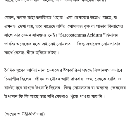
আছে, কেউ কেউ দাবী করেন, তাও এখন এক বিতর্কের বিষয়।
যেমন, পারস্য মাইথোলজিতে “হোমা” এক ভেষজের উল্লেখ আছে, যা
এখনও দেখা যায়, তবে ঋগ্বেদে বর্ণিত সোমলতা বৃক্ষ বা পাতার বিন্যাসের
সাথে তার তেমন সামঞ্জস্য নেই। “Sarcostemma Acidum ” হিমালয়
পার্বত্য অনেকের মতে এই সেই সোমলতা— কিন্তু এখানেও সোমপাতার
সাথে বৈসম্য, নীচে ছবিতে দ্রষ্টব্য।
বৈদিক যুগের আর্যরা নানা ভেষজের উপকারিতা সম্বন্ধে বিজ্ঞানসম্মতভাবে
চিন্তাশীল ছিলেন। জীবন ও যৌবন অটুট রাখবার জন্য দেহকে ব্যাধি ও
বার্ধক্য দূরে রাখতে উৎসাহি ছিলেন। কিন্তু সোমলতার বা অন্যান্য ভেষজের
উপাদান কি কি আছে তার নথি কোথাও খুঁজে পাওয়া যায় নি।
(ঋগ্বেদ ও উইকিপিডিয়া)