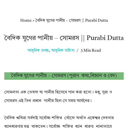
Home
»
বৈদিক যুগের পানীয় – সোমরস || Purabi Dutta
বৈদিক যুগের পানীয় – সোমরস || Purabi Dutta
আধুনিক প্রবন্ধ
,
আধুনিক সাহিত্য
3 Min Read
বৈদিক যুগের পানীয় – সোমরস (পুরাণ কথা,বিজ্ঞান ও বেদ)
সোমলতা এক ভেষজ যা পানীয় হিসেবে পান করা হতো। মধু, সুরা ও
সোমরস এই তিন প্রধান পানীয় ছিল সে সময় আর্যদের।
বৈদিক ঋষিরা সর্বদাই সর্বোচ্চ শক্তির খোঁজে অর্থাত একেশ্বর দেবতার
ধ্যানধারণায় মগ্ন থাকতেন। সর্বোচ্চ শক্তির ধ্যান ধারণা নানাভাবে