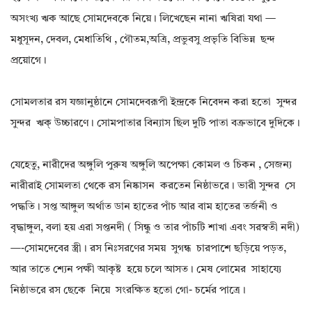
অসংখ্য ঋক আছে সোমদেবকে নিয়ে। লিখেছেন নানা ঋষিরা যথা —
মধুসূদন, দেবল, মেধাতিথি , গৌতম,অত্রি, প্রভুবসু প্রভৃতি বিভিন্ন ছন্দ
প্রয়োগে।
সোমলতার রস যজ্ঞানুষ্ঠানে সোমদেবরূপী ইন্দ্রকে নিবেদন করা হতো সুন্দর
সুন্দর ঋক্ উচ্চারণে। সোমপাতার বিন্যাস ছিল দুটি পাতা বক্রভাবে দুদিকে।
যেহেতু, নারীদের অঙ্গুলি পুরুষ অঙ্গুলি অপেক্ষা কোমল ও চিকন , সেজন্য
নারীরাই সোমলতা থেকে রস নিষ্কাসন করতেন নিষ্ঠাভরে। ভারী সুন্দর সে
পদ্ধতি। সপ্ত আঙ্গুল অর্থাত ডান হাতের পাঁচ আর বাম হাতের তর্জনী ও
বৃদ্ধাঙ্গুল, বলা হয় এরা সপ্তনদী ( সিন্ধু ও তার পাঁচটি শাখা এবং সরস্বতী নদী)
—-সোমদেবের স্ত্রী। রস নিঃসরণের সময় সুগন্ধ চারপাশে ছড়িয়ে পড়ত,
আর তাতে শ্যেন পক্ষী আকৃষ্ট হয়ে চলে আসত। মেষ লোমের সাহায্যে
নিষ্ঠাভরে রস ছেকে নিয়ে সংরক্ষিত হতো গো- চর্মের পাত্রে।