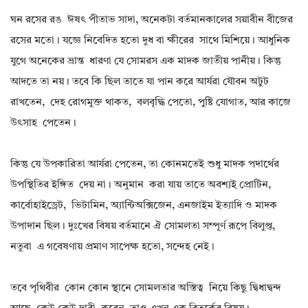
ঘন রসের রঙ ঈষৎ পীতাভ সাদা, অনেকটা বর্তমানকালের সয়াবীন বীজের
রসের মতো। যজ্ঞে নিবেদিত হতো দুধ বা ক্ষীরের সাথে মিশিয়ে। আধুনিক
যুগে অনেকের ভ্রান্ত ধারণা যে সোমরস এক মাদক জাতীয় পানীয়। কিন্তু
আদতে তা নয়। তবে কি ছিল তাতে যা পান করে আর্যরা যৌবন অটুট
রাখতেন, দেহ রোগমুক্ত থাকত, বলবৃদ্ধি পেতো, পুষ্টি যোগাত, আর কাজে
উৎসাহ পেতেন।
কিন্তু যে উপকারিতা আর্যরা পেতেন, তা কোনমতেই শুধু মাদক পদার্থের
উপস্থিতির ইঙ্গিত দেয় না। অনুমান করা যায় তাতে অবশ্যই প্রোটিন,
কার্বোহাইড্রেট, ভিটামিন, অ্যান্টিঅক্সিজেন, এনজাইম ইত্যাদি ও মাদক
উপাদান ছিল। দুঃখের বিষয় বর্তমানে ঐ সোমলতা সম্পূর্ণ রূপে বিলুপ্ত,
নতুবা এ গবেষণায় প্রমাণ সাপেক্ষ হতো, সন্দেহ নেই।
তবে পৃথিবীর কোন কোন স্থানে সোমলতার অস্তিত্ব নিয়ে কিছু দ্বিধাদ্বন্দ