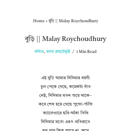
Home
»
বুড়ি || Malay Roychoudhury
বুড়ি || Malay Roychoudhury
কবিতা
,
মলয় রায়চৌধুরী
1 Min Read
এই বুড়ি আমার দিদিমার বয়সী
চুল পেকে গেছে, কয়েকটা দাঁত
নেই, দিদিমার মতন শুয়ে থাকে–
কবে শেষ হয়ে গেছে পুজো-পাঁজি
ক্যালেণ্ডারে ছবি-আঁকা তিথি
দিদিমার মতো এরও প্রতিরাতে
ঘুম পায় কিন্তু আসে না, স্বপ্নে