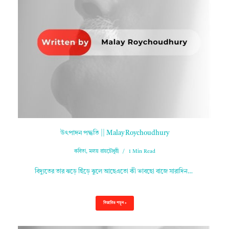
উৎপাদন পদ্ধতি || Malay Roychoudhury
কবিতা
,
মলয় রায়চৌধুরী
1 Min Read
বিদ্যুতের তার ঝড়ে ছিঁড়ে ঝুলে আছেএতো কী ভাবছো বাজে সারাদিন…
বিস্তারিত পড়ুন »