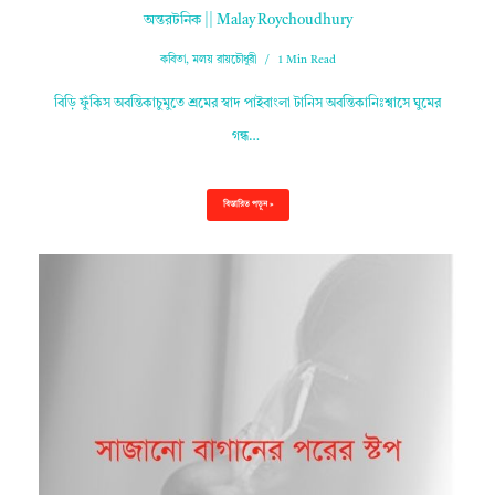
অন্তরটনিক || Malay Roychoudhury
কবিতা
,
মলয় রায়চৌধুরী
1 Min Read
বিড়ি ফুঁকিস অবন্তিকাচুমুতে শ্রমের স্বাদ পাইবাংলা টানিস অবন্তিকানিঃশ্বাসে ঘুমের
গন্ধ…
বিস্তারিত পড়ুন »