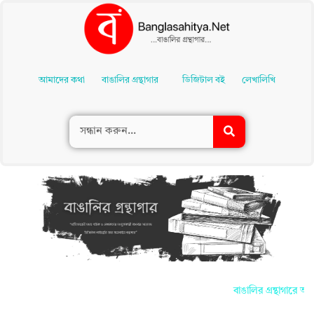
Skip
To
আমাদের কথা
বাঙালির গ্রন্থাগার
ডিজিটাল বই
লেখালিখি
Content
বাঙালির গ্রন্থাগারে আপ