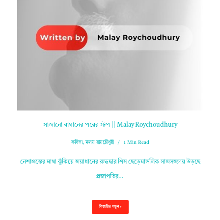
সাজানো বাগানের পরের স্টপ || Malay Roychoudhury
কবিতা
,
মলয় রায়চৌধুরী
1 Min Read
নেশাগ্রস্তের মাথা ঝুঁকিয়ে জয়াধানের রুদ্ধদ্বার শিস ছেড়েমাঙ্গলিক সাজসজ্জায় উড়ছে
প্রজাপতির…
বিস্তারিত পড়ুন »