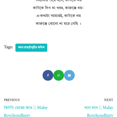
বিছানায় শুয়ে বলে, কাউকে নয়
কাউকে দিও না খবর, কারুক্কে নয়–
এ-কথাটা আমারই, কাউকে নয়
কারুক্কে বোলো না মরে গেছি ।
Tags:
মলয় রায়চৌধুরীর কবিতা
PREVIOUS
NEXT
ঝিউড়ি মেয়ের স্বপ্নে || Malay
দলে দলে || Malay
Roychoudhury
Roychoudhury