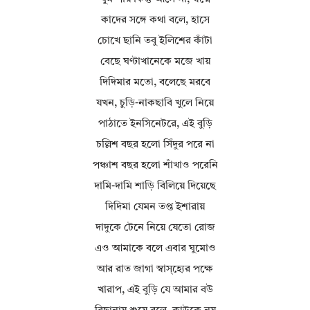
কাদের সঙ্গে কথা বলে, হাসে
চোখে ছানি তবু ইলিশের কাঁটা
বেছে ঘণ্টাখানেকে মজে খায়
দিদিমার মতো, বলেছে মরবে
যখন, চুড়ি-নাকছাবি খুলে নিয়ে
পাঠাতে ইনসিনেটরে, এই বুড়ি
চল্লিশ বছর হলো সিঁদুর পরে না
পঞ্চাশ বছর হলো শাঁখাও পরেনি
দামি-দামি শাড়ি বিলিয়ে দিয়েছে
দিদিমা যেমন তপ্ত ইশারায়
দাদুকে টেনে নিয়ে যেতো রোজ
এও আমাকে বলে এবার ঘুমোও
আর রাত জাগা স্বাস্হ্যের পক্ষে
খারাপ, এই বুড়ি যে আমার বউ