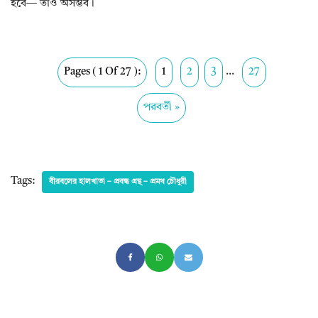
হবে— তাও অসম্ভব।
Pages ( 1 Of 27 ):
1
2
3
...
27
পরবর্তী »
Tags:
বীরবলের হালখাতা – প্রবন্ধ গ্রন্থ – প্রমথ চৌধুরী