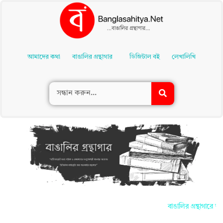
Skip
To
আমাদের কথা
বাঙালির গ্রন্থাগার
ডিজিটাল বই
লেখালিখি
Content
বাঙালির গ্রন্থাগারে আ