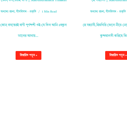
ে কোন্‌ বসন্তেরই বাণী || Rabindranath Thakur
হে সন্ন্যাসী || Rabindr
অন্যান্য রচনা
,
গীতবিতান - প্রকৃতি
1 Min Read
অন্যান্য রচনা
,
গীতবিতান - প্রকৃতি
ে কোন্‌ বসন্তেরই বাণী পূর্ণশশী ওই-যে দিল আনি॥বকুল
হে সন্ন্যাসী,হিমগিরি ফেলে নীচে 
ডালের আগায়…
কুন্দমালতী করিছে 
বিস্তারিত পড়ুন »
বিস্তারিত পড়ুন »