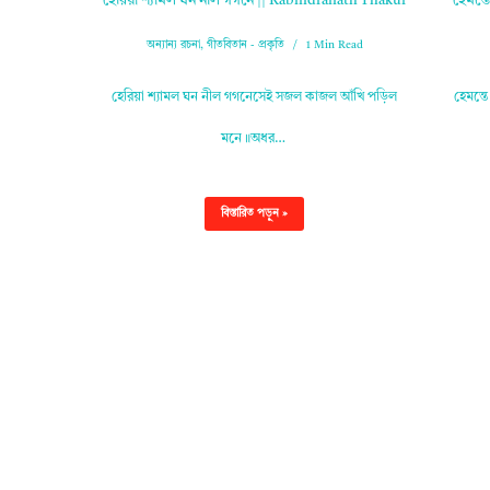
হেরিয়া শ্যামল ঘন নীল গগনে || Rabindranath Thakur
হেমন্ত
অন্যান্য রচনা
,
গীতবিতান - প্রকৃতি
1 Min Read
হেরিয়া শ্যামল ঘন নীল গগনেসেই সজল কাজল আঁখি পড়িল
হেমন্ত
মনে॥অধর…
বিস্তারিত পড়ুন »