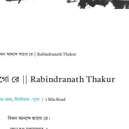
িমল আনন্দে জাগো রে || Rabindranath Thakur
াগো রে || Rabindranath Thakur
ান্য রচনা
,
গীতবিতান - পূজা
1 Min Read
বিমল আনন্দে জাগো রে।