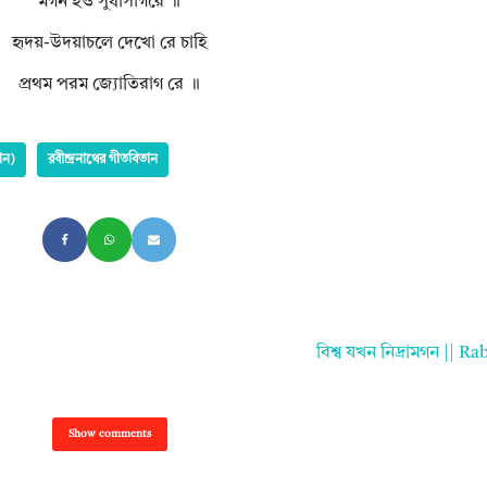
মগন হও সুধাসাগরে ॥
হৃদয়-উদয়াচলে দেখো রে চাহি
প্রথম পরম জ্যোতিরাগ রে ॥
ান)
রবীন্দ্রনাথের গীতবিতান
বিশ্ব যখন নিদ্রামগন ||
Show comments