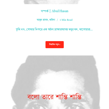
সম্পর্ক || Abul Hasan
আবুল হাসান
,
কবিতা
1 Min Read
তুমি নও, তোমার ভিতরে এক অটল দ্রাক্ষারআসন্ন মধুর মদ, মাতোয়ারা…
বিস্তারিত পড়ুন »