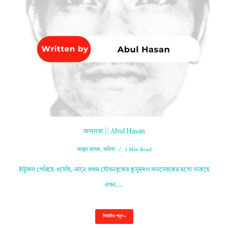
জলসত্তা || Abul Hasan
আবুল হাসান
,
কবিতা
1 Min Read
হাঁটুজল পেরিয়ে এসেছি,-মানে প্রথম যৌবনবৃক্ষের কুসুমদল জনসেবকের মতো ডাকছে
এখন,…
বিস্তারিত পড়ুন »