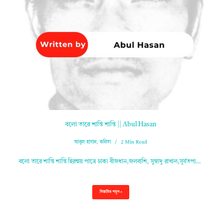
বলো তারে শান্তি শান্তি || Abul Hasan
আবুল হাসান
,
কবিতা
2 Min Read
বলো তারে শান্তি শান্তি হিরন্ময় পাত্রে ঢাকা বীজধান,জলবাশি, সুস্বাদু রাখাল,সূর্যতপা…
বিস্তারিত পড়ুন »