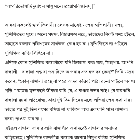
“আপরিতোষাদ্বিদুষাং ন সাধু মন্যে প্রয়োগবিজ্ঞানম্ |”
আমরা সকলেই স্বার্থাভিলাষী। লেখক মাত্রেই যশের অভিলাষী। যশঃ,
সুশিক্ষিতের মুখে। অন্যে সদসৎ বিচারক্ষম নহে; তাহাদের নিকট যশঃ হইলে,
তাহাতে রচনার পরিশ্রমের সার্থকতা বোধ হয় না। সুশিক্ষিতে না পড়িলে
সুশিক্ষিত ব্যক্তি লিখিবে না।
এদিকে কোন সুশিক্ষিত বাঙ্গালীকে যদি জিজ্ঞাসা করা যায়, “মহাশয়, আপনি
বাঙ্গালী—বাঙ্গালা গ্রন্থ বা পত্রাদিতে আপনার এত হতাদর কেন?” তিনি উত্তর
করেন, “কোন্ বাঙ্গালা গ্রন্থে বা পত্রে আদর করিব? পাঠ্য রচনা পাইলে অবশ্য
পড়ি|” আমরা মুক্তকণ্ঠে স্বীকার করি যে, এ কথার উত্তর নাই। যে কয়খানি
বাঙ্গালা রচনা পাঠযোগ্য, তাহা দুই তিন দিনের মধ্যে পড়িয়া শেষ করা যায়।
তাহার পর দুই তিন বৎসর বসিয়া না থাকিলে আর একখানি পাঠ্য বাঙ্গালা
রচনা পাওয়া যায় না।
এইরূপ বাঙ্গালা ভাষার প্রতি বাঙ্গালীর অনাদরেই বাঙ্গালার অনাদর
বাড়িতেছে। সুশিক্ষিত বাঙ্গালীরা বাঙ্গালা রচনায় বিমুখ বলিয়া সুশিক্ষিত