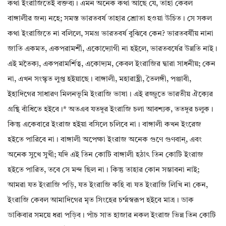
কথা ইংরাজিতেই বক্তব্য। এমন অনেক কথা আছে যে, তাহা কেবল
বাঙ্গালীর জন্য নহে; সমস্ত ভারতবর্ষ তাহার শ্রোতা হওয়া উচিত। সে সকল
কথা ইংরাজিতে না বলিলে, সমগ্র ভারতবর্ষ বুঝিবে কেন? ভারতবর্ষীয় নানা
জাতি একমত, একপরামর্শী, একোদ্যোগী না হইলে, ভারতবর্ষের উন্নতি নাই।
এই মতৈক্য, একপরামর্শিত্ব, একোদ্যম, কেবল ইংরাজির দ্বারা সাধনীয়; কেন
না, এখন সংস্কৃত লুপ্ত হইয়াছে। বাঙ্গালী, মহারাষ্ট্রী, তৈলঙ্গী, পঞ্জাবী,
ইহাদিগের সাধারণ মিলনভূমি ইংরাজি ভাষা। এই রজ্জুতে ভারতীয় ঐক্যের
গ্রন্থি বাঁধিতে হইবে।* অতএব যতদূর ইংরাজি চলা আবশ্যক, ততদূর চলুক।
কিন্তু একেবারে ইংরাজ হইয়া বসিলে চলিবে না। বাঙ্গালী কখন ইংরেজ
হইতে পারিবে না। বাঙ্গালী অপেক্ষা ইংরাজ অনেক গুণে গুণবান্, এবং
অনেক সুখে সুখী; যদি এই তিন কোটি বাঙ্গালী হঠাৎ তিন কোটি ইংরাজ
হইতে পারিত, তবে সে মন্দ ছিল না। কিন্তু তাহার কোন সম্ভাবনা নাই;
আমরা যত ইংরাজি পড়ি, যত ইংরাজি কহি বা যত ইংরাজি লিখি না কেন,
ইংরাজি কেবল আমাদিগের মৃত সিংহের চর্ম্মস্বরূপ হইবে মাত্র। ডাক
ডাকিবার সময়ে ধরা পড়িব। পাঁচ সাত হাজার নকল ইংরাজ ভিন্ন তিন কোটি