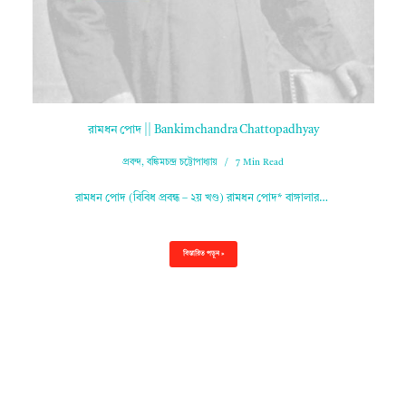
রামধন পোদ || Bankimchandra Chattopadhyay
প্রবন্দ
,
বঙ্কিমচন্দ্র চট্টোপাধ্যায়
7 Min Read
রামধন পোদ (বিবিধ প্রবন্ধ – ২য় খণ্ড) রামধন পোদ* বাঙ্গালার…
বিস্তারিত পড়ুন »