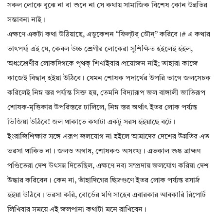
সকল লোকে বুঝে না বা শুনে না সে কথায় সামাজিক বিশেষ কোন উন্নতির
সম্ভাবনা নাই।
এক্ষণে একটা কথা উঠিয়াছে, এডুকেশন “ফিল্‌টর্ ডৌন্” করিবে।# এ কথার
তাৎপর্য্য এই যে, কেবল উচ্চ শ্রেণীর লোকেরা সুশিক্ষিত হইলেই হইল,
অধঃশ্রেণীর লোকদিগকে পৃথক্ শিখাইবার প্রয়োজন নাই; তাহারা কাজে
কাজেই বিদ্বান্ হইয়া উঠিবে। যেমন শোষক পদার্থের উপরি ভাগে জলসেচক
করিলেই নিম্ন স্তর পর্য্যন্ত সিক্ত হয়, তেমনি বিদ্যারূপ জল বাঙ্গালী জাতিরূপ
শোষক-মৃত্তিকার উপরিস্তরে ঢালিলে, নিম্ন স্তর অর্থাৎ ইতর লোক পর্য্যন্ত
ভিজিয়া উঠিবে! জল থাকাতে কথাটা একটু সরস হইয়াছে বটে।
ইংরাজিশিক্ষার সঙ্গে এরূপ জলযোগ না হইলে আমাদের দেশের উন্নতির এত
ভরসা থাকিত না। জলও অগাধ, শোষকও অসংখ্য। এতকাল শুষ্ক ব্রাহ্মণ
পণ্ডিতেরা দেশ উৎসন্ন দিতেছিল, এক্ষণে নব্য সম্প্রদায় জলযোগ করিয়া দেশ
উদ্ধার করিবেন। কেন না, তাঁহাদিগের ছিদ্রগুণে ইতর লোক পর্য্যন্ত রসার্দ্র
হইয়া উঠিবে। ভরসা করি, বোর্ডের মণি সাহেব এবারকার আবকারি রিপোর্ট
লিখিবার সময়ে এই জলপানা কথাটা মনে রাখিবেন।