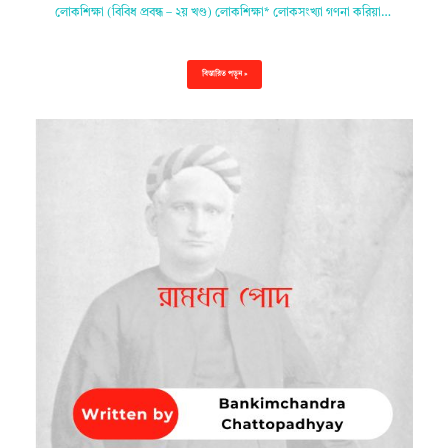
লোকশিক্ষা (বিবিধ প্রবন্ধ – ২য় খণ্ড) লোকশিক্ষা* লোকসংখ্যা গণনা করিয়া…
বিস্তারিত পড়ুন »