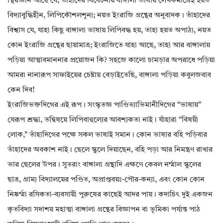
স্থিরজ্ঞান আছে যে, তাঁহাদের বিবেচনায় বাঙ্গালা ভাষায় লেখকমাত্রেই হয়ত
বিদ্যাবুদ্ধিহীন, লিপিকৌশলশূন্য; নয়ত ইংরাজি গ্রন্থের অনুবাদক। তাঁহাদের
বিশ্বাস যে, যাহা কিছু বাঙ্গালা ভাষায় লিপিবদ্ধ হয়, তাহা হয়ত অপাঠ্য, নয়ত
কোন ইংরাজি গ্রন্থের ছায়ামাত্র; ইংরাজিতে যাহা আছে, তাহা আর বাঙ্গালায়
পড়িয়া আত্মাবমাননার প্রয়োজন কি? সহজে কালো চামড়ার অপরাধে পড়িয়া
আমরা নানারূপ সাফাইয়ের চেষ্টায় বেড়াইতেছি, বাঙ্গালা পড়িয়া কবুলজবাব
কেন দিব!
ইংরাজিভক্তদিগের এই রূপ। সংস্কৃতজ্ঞ পাণ্ডিত্যাভিমানীদিগের “ভাষায়”
যেরূপ শ্রদ্ধা, তদ্বিষয়ে লিপিবাহুল্যের আবশ্যকতা নাই। যাঁহারা “বিষয়ী
লোক,” তাঁহাদিগের পক্ষে সকল ভাষাই সমান। কোন ভাষার বহি পড়িবার
তাঁহাদের অবকাশ নাই। ছেলে স্কুলে দিয়াছেন, বহি পড়া আর নিমন্ত্রণ রাখার
ভার ছেলের উপর। সুতরাং বাঙ্গালা গ্রন্থাদি এক্ষণে কেবল নর্ম্মাল স্কুলের
ছাত্র, গ্রাম্য বিদ্যালয়ের পণ্ডিত, অপ্রাপ্তবয়ঃ-পৌর-কন্যা, এবং কোন কোন
নিষ্কর্ম্মা রসিকতা-ব্যবসায়ী পুরুষের কাছেই আদর পায়। কদাচিৎ দুই একজন
কৃতবিদ্যা সদাশয় মহাত্মা বাঙ্গালা গ্রন্থের বিজ্ঞাপন বা ভূমিকা পর্য্যন্ত পাঠ