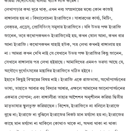
করিয়া বিদ্যোৎসাহী বলিয়া খ্যাতি লাভ করেন।
লেখাপড়ার কথা দূরে থাক্, এখন নব্য সম্প্রদায়ের মধ্যে কোন কাজই
বাঙ্গালায় হয় না। বিদ্যালোচনা ইংরাজিতে। সাধারণের কার্য্য, মিটিং,
লেক্‌‌চর, এড্রেস্, প্রোসিডিংস্ সমুদায় ইংরাজিতে। যদি উভয় পক্ষ ইংরাজি
জানেন, তবে কথোপকথনও ইংরাজিতেই হয়, কখন ষোল আনা, কখন বার
আনা ইংরাজি। কথোপকথন যাহাই হউক, পত্র লেখা কখনই বাঙ্গালায় হয়
না। আমরা কখন দেখি নাই যে যেখানে উভয় পক্ষ ইংরাজির কিছু জানেন,
সেখানে বাঙ্গালায় পত্র লেখা হইয়াছে। আমাদিগের এমনও ভরসা আছে যে,
অগৌণে দুর্গোৎসবের মন্ত্রাদির ইংরাজিতে গঠিত হইবে।
ইহাতে কিছুই বিস্ময়ের বিষয় নাই। ইংরাজি একে রাজভাষা, অর্থোপার্জ্জনের
ভাষা, তাহাতে আবার বহু বিদ্যার আধার, এক্ষলে আমাদের জ্ঞানোপার্জ্জনের
একমাত্র সোপান; এবং বাঙ্গালীরা তাহার আশৈশব অনুশীলন করিয়া দ্বিতীয়
মাতৃভাষার স্থূলভুক্ত করিয়াছেন। বিশেষ, ইংরাজিতে না বলিলে ইংরাজে
বুঝে না; ইংরাজে না বুঝিলে ইংরাজের নিকট মান মর্য্যাদা হয় না; ইংরাজের
কাছে মান মর্য্যাদা না থাকিলে কোথাও থাকে না, অথবা থাকা না থাকা