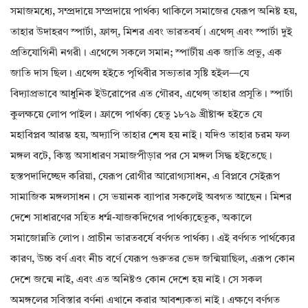
সমাজমধ্যে, সম্প্রদায়ে সম্প্রদায়ে পার্থক্য থাকিলে সমাজের যেরূপ অনিষ্ট হয়,
তাহার উদাহরণ স্পার্টা, ফ্রান্স্, মিশর এবং ভারতবর্ষ। এথেন্স্ এবং স্পার্টা দুই
প্রতিযোগিনী নগরী। এথেন্সে সকলে সমান; স্পার্টীয় এক জাতি প্রভু, এক
জাতি দাস ছিল। এথেন্স হইতে পৃথিবীর সভ্যতার সৃষ্টি হইল—যে
বিদ্যাপ্রভাবে আধুনিক ইউরোপের এত গৌরব, এথেন্স্ তাহার প্রসূতি। স্পার্টা
কুলক্ষয়ে লোপ পাইল। ফ্রান্সে পার্থক্য হেতু ১৮৭৯ খ্রীষ্টাব্দ হইতে যে
মহাবিপ্লব আরম্ভ হয়, অদ্যাপি তাহার শেষ হয় নাই। যদিও তাহার চরম ফল
মঙ্গল বটে, কিন্তু অসাধারণ সমাজপীড়ার পর সে মঙ্গল সিদ্ধ হইতেছে।
হস্তপদাদিচ্ছেদ করিয়া, যেরূপ রোগীর আরোগ্যসাধন, এ বিপ্লবে সেইরূপ
সামাজিক মঙ্গলসাধন। সে ভয়ানক ব্যাপার সকলেই অবগত আছেন। মিশর
দেশে সাধারণের সহিত ধর্ম্ম-যাজকদিগের পার্থক্যহেতুক, অকালে
সমাজোন্নতি লোপ। প্রাচীন ভারতবর্ষে বর্ণগত পার্থক্য। এই বর্ণগত পার্থক্যের
কারণ, উচ্চ বর্ণ এবং নীচ বর্ণে যেরূপ গুরুতর ভেদ জন্মিয়াছিল, এরূপ কোন
দেশে জন্মে নাই, এবং এত অনিষ্টও কোন দেশে হয় নাই। সে সকল
অমঙ্গলের সবিস্তার বর্ণনা এখানে করার আবশ্যকতা নাই। এক্ষণে বর্ণগত