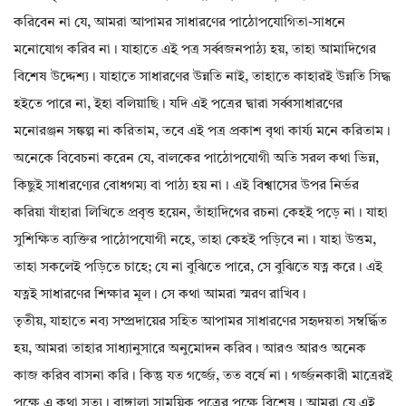
করিবেন না যে, আমরা আপামর সাধারণের পাঠোপযোগিতা-সাধনে
মনোযোগ করিব না। যাহাতে এই পত্র সর্ব্বজনপাঠ্য হয়, তাহা আমাদিগের
বিশেষ উদ্দেশ্য। যাহাতে সাধারণের উন্নতি নাই, তাহাতে কাহারই উন্নতি সিদ্ধ
হইতে পারে না, ইহা বলিয়াছি। যদি এই পত্রের দ্বারা সর্ব্বসাধারণের
মনোরঞ্জন সঙ্কল্প না করিতাম, তবে এই পত্র প্রকাশ বৃথা কার্য্য মনে করিতাম।
অনেকে বিবেচনা করেন যে, বালকের পাঠোপযোগী অতি সরল কথা ভিন্ন,
কিছুই সাধারণ্যের বোধগম্য বা পাঠ্য হয় না। এই বিশ্বাসের উপর নির্ভর
করিয়া যাঁহারা লিখিতে প্রবৃত্ত হয়েন, তাঁহাদিগের রচনা কেহই পড়ে না। যাহা
সুশিক্ষিত ব্যক্তির পাঠোপযোগী নহে, তাহা কেহই পড়িবে না। যাহা উত্তম,
তাহা সকলেই পড়িতে চাহে; যে না বুঝিতে পারে, সে বুঝিতে যত্ন করে। এই
যত্নই সাধারণের শিক্ষার মূল। সে কথা আমরা স্মরণ রাখিব।
তৃতীয়, যাহাতে নব্য সম্প্রদায়ের সহিত আপামর সাধারণের সহৃদয়তা সম্বর্দ্ধিত
হয়, আমরা তাহার সাধ্যানুসারে অনুমোদন করিব। আরও আরও অনেক
কাজ করিব বাসনা করি। কিন্তু যত গর্জ্জে, তত বর্ষে না। গর্জ্জনকারী মাত্রেরই
পক্ষে এ কথা সত্য। বাঙ্গালা সাময়িক পত্রের পক্ষে বিশেষ। আমরা যে এই