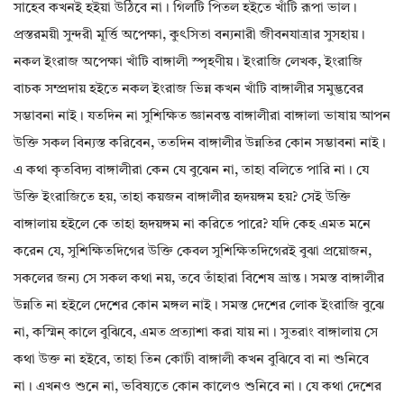
সাহেব কখনই হইয়া উঠিবে না। গিলটি পিতল হইতে খাঁটি রূপা ভাল।
প্রস্তরময়ী সুন্দরী মূর্ত্তি অপেক্ষা, কুৎসিতা বন্যনারী জীবনযাত্রার সুসহায়।
নকল ইংরাজ অপেক্ষা খাঁটি বাঙ্গালী স্পৃহণীয়। ইংরাজি লেখক, ইংরাজি
বাচক সম্প্রদায় হইতে নকল ইংরাজ ভিন্ন কখন খাঁটি বাঙ্গালীর সমুদ্ভবের
সম্ভাবনা নাই। যতদিন না সুশিক্ষিত জ্ঞানবন্ত বাঙ্গালীরা বাঙ্গালা ভাষায় আপন
উক্তি সকল বিন্যস্ত করিবেন, ততদিন বাঙ্গালীর উন্নতির কোন সম্ভাবনা নাই।
এ কথা কৃতবিদ্য বাঙ্গালীরা কেন যে বুঝেন না, তাহা বলিতে পারি না। যে
উক্তি ইংরাজিতে হয়, তাহা কয়জন বাঙ্গালীর হৃদয়ঙ্গম হয়? সেই উক্তি
বাঙ্গালায় হইলে কে তাহা হৃদয়ঙ্গম না করিতে পারে? যদি কেহ এমত মনে
করেন যে, সুশিক্ষিতদিগের উক্তি কেবল সুশিক্ষিতদিগেরই বুঝা প্রয়োজন,
সকলের জন্য সে সকল কথা নয়, তবে তাঁহারা বিশেষ ভ্রান্ত। সমস্ত বাঙ্গালীর
উন্নতি না হইলে দেশের কোন মঙ্গল নাই। সমস্ত দেশের লোক ইংরাজি বুঝে
না, কস্মিন্ কালে বুঝিবে, এমত প্রত্যাশা করা যায় না। সুতরাং বাঙ্গালায় সে
কথা উক্ত না হইবে, তাহা তিন কোটী বাঙ্গালী কখন বুঝিবে বা না শুনিবে
না। এখনও শুনে না, ভবিষ্যতে কোন কালেও শুনিবে না। যে কথা দেশের