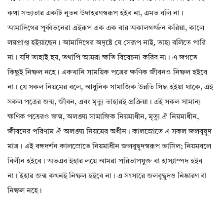
কথা সভ্যতার একটি নূতন উদাহরণস্বরূপ হইব না, এমত বলি না।
আমাদিগের পূর্ব্বতনেরা এইরূপ এক এক বার অকালগর্জ্জন করিয়া, কালে
লয়প্রাপ্ত হইয়াছেন। আমাদিগের অদৃষ্টে যে সেরূপ নাই, তাহা বলিতে পারি
না। যদি তাহাই হয়, তথাপি আমরা ক্ষতি বিবেচনা করিব না। এ জগতে
কিছুই নিষ্ফল নহে। একখানি সাময়িক পত্রের ক্ষণিক জীবনও নিষ্ফল হইবে
না। যে সকল নিয়মের বলে, আধুনিক সামাজিক উন্নতি সিদ্ধ হইয়া থাকে, এই
সকল পত্রের জন্ম, জীবন, এবং মৃত্যু তাহারই প্রক্রিয়া। এই সকল সামান্য
ক্ষণিক পত্রেরও জন্ম, অলঙ্ঘ্য সামাজিক নিয়মাধীন, মৃত্যু ঐ নিয়মাধীন,
জীবনের পরিণাম ঐ অলঙ্ঘ্য নিয়মের অধীন। কালস্রোতে এ সকল জলবুদ্বুদ
মাত্র। এই বঙ্গদর্শন কালস্রোতে নিয়মাধীন জলবুদ্বুদস্বরূপ ভাসিল; নিয়মবলে
বিলীন হইবে। অতএব ইহার লয়ে আমরা পরিতাপযুক্ত বা হাস্যাস্পদ হইব
না। ইহার জন্ম কখনই নিষ্ফল হইবে না। এ সংসারে জলবুদ্বুদও নিষ্কারণ বা
নিষ্ফল নহে।