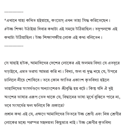
————–
*এখানে যাহা কথিত হইয়াছে, কংগ্রেস্ এখন তাহা সিদ্ধ করিতেছেন।
#উচ্চ শিক্ষা উঠাইয়া দিবার কথাটা এই সময়ে উঠিয়াছিল। তদুপলক্ষে এই
কথাটা উঠিয়াছিল। উচ্চ শিক্ষাপক্ষীয় লোক এই কথা বলিতেন।
————–
সে যাহাই হউক, আমাদিগের দেশের লোকের এই জলময় বিদ্যা যে এতদূরে
গড়াইবে, এমত ভরসা আমরা করি না। বিদ্যা, জল বা দুগ্ধ নহে যে, উপরে
ঢালিলে নীচে শোষিবে। তবে কোন জাতির একাংশ কৃতবিদ্যা হইলে
তাহাদিগের সংসর্গগুণে অন্যাংশেরও শ্রীবৃদ্ধি হয় বটে। কিন্তু যদি ঐ দুই
অংশের ভাষার এরূপ ভেদ থাকে যে, বিদ্বানের ভাষা মূর্খে বুঝিতে পারে না,
তবে সংসর্গের ফল ফলিবে কি প্রকারে?
প্রধান কথা এই যে, এক্ষণে আমাদিগের ভিতরে উচ্চ শ্রেণী এবং নিম্ন শ্রেণীর
লোকের মধ্যে পরম্পর সহৃদয়তা কিছুমাত্র নাই। উচ্চ শ্রেণীর কৃতবিদ্য