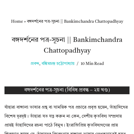
Home
»
বঙ্গদর্শনের পত্র-সূচনা || Bankimchandra Chattopadhyay
বঙ্গদর্শনের পত্র-সূচনা || Bankimchandra
Chattopadhyay
প্রবন্দ
,
বঙ্কিমচন্দ্র চট্টোপাধ্যায়
10 Min Read
বঙ্গদর্শনের পত্র-সূচনা (বিবিধ প্রবন্ধ – ২য় খণ্ড)
যাঁহারা বাঙ্গালা ভাষার গ্রন্থ বা সাময়িক পত্র প্রচারে প্রবৃত্ত হয়েন, তাঁহাদিগের
বিশেষ দূরদৃষ্ট। তাঁহারা যত যত্ন করুন না কেন, দেশীয় কৃতবিদ্য সম্প্রদায়
প্রায়ই তাঁহাদিগের রচনা পাঠে বিমুখ। ইংরাজিপ্রিয় কৃতবিদ্যগণের প্রায়