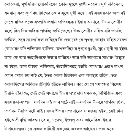
লোকেরা, মূর্খ দরিদ্র লোকদিগের কোন দুঃখে দুঃখী নহেন। মূর্খ দরিদ্রেরা,
ধনবান্ এবং কৃতবিদ্যাদিগের কোন সুখে সুখী নহে। এই সহৃদয়তার অভাবই
দেশোন্নতির পক্ষে সম্প্রতি প্রধান প্রতিবন্ধক। ইহার অভাবে, উভয় শ্রেণীর
মধ্যে দিন দিন অধিক পার্থক্য জন্মিতেছে। উচ্চ শ্রেণীর সহিত যদি পার্থক্য
জন্মিল, তবে সংসর্গ-ফল জন্মিবে কি প্রকারে? যে পৃথক্, তাহার সহিত সংসর্গ
কোথায়? যদি শক্তিমন্ত ব্যক্তিরা অশক্তদিগের দুঃখে দুঃখী, সুখে সুখী না হইল,
তবে কে আর তাহাদিগকে উদ্ধার করিবে? আর যদি আপামর সাধারণ উদ্ধৃত
না হইল, তবে যাঁহারা শক্তিমন্ত, তাঁহাদিগেরই উন্নতি কোথায়? এরূপ কখন
কোন দেশে হয় নাই যে, ইতর লোক চিরকাল এক অবস্থায় রহিল, ভদ্র
লোকদিগের অবিরত শ্রীবৃদ্ধি হইতে লাগিল। বরং যে যে সমাজের বিশেষ
উন্নতি হইয়াছে, সেই সেই সমাজে উভয় সম্প্রদায় সমকক্ষ, বিমিশ্রিত এবং
সহৃদয়তা-সম্পন্ন। যতদিন এই ভাব ঘটে নাই—যতদিন উভয়ে পার্থক্য ছিল,
ততদিন উন্নতি ঘটে নাই। যখন উভয় সম্প্রদায়ের সামঞ্জস্য হইল, সেই দিন
হইতে শ্রীবৃদ্ধি আরম্ভ। রোম্, এথেন্স্, ইংলণ্ড্ এবং আমেরিকা ইহার
উদাহরণস্থল। সে সকল কাহিনী সকলেই অবগত আছেন। পক্ষান্তরে