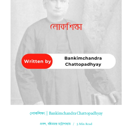
লোকশিক্ষা || Bankimchandra Chattopadhyay
প্রবন্দ
,
বঙ্কিমচন্দ্র চট্টোপাধ্যায়
5 Min Read