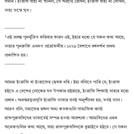
সমান। ইংরাজ যাহা না শুনিল, সে অরণ্যে রোদন; ইংরাজ যাহা না দেখিল,
তাহা ভস্মে ঘৃত।
————–
*এই প্রবন্ধ পুনর্মুদ্রিত করিবার কারণ এই, ইহার মধ্যে যে সকল কথা আছে,
তাহার পুনরুক্তি এখনও প্রয়োজনীয়। ১২৭৯ বৈশাখে বঙ্গদর্শন প্রথম
প্রকাশিত হয়।
————–
আমরা ইংরাজি বা ইংরাজের দ্বেষক নহি। ইহা বলিতে পারি যে, ইংরাজ
হইতে এ দেশের লোকের যত উপকার হইয়াছে, ইংরাজি শিক্ষাই তাহার মধ্যে
প্রধান। অনন্তরত্নপ্রসূতি ইংরাজি ভাষার যতই অনুশীলন হয়, ততই ভাল।
আরও বলি, সমাজের মঙ্গল অন্য কতকগুলি সামাজিক কার্য্য
রাজপুরুষদিগের ভাষাতেই সম্পন্ন হওয়া আবশ্যক। আমাদিগের এমন
অনেকগুলিন কথা আছে, যাহা রাজপুরুষদিগকে বুঝাইতে হইবে। সে সকল