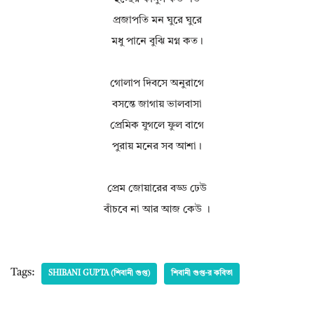
প্রজাপতি মন ঘুরে ঘুরে
মধু পানে বুঝি মগ্ন কত।
গোলাপ দিবসে অনুরাগে
বসন্তে জাগায় ভালবাসা
প্রেমিক যুগলে ফুল বাগে
পুরায় মনের সব আশা।
প্রেম জোয়ারের বড্ড ঢেউ
বাঁচবে না আর আজ কেউ ।
Tags:
SHIBANI GUPTA (শিবানী গুপ্ত)
শিবানী গুপ্ত-র কবিতা