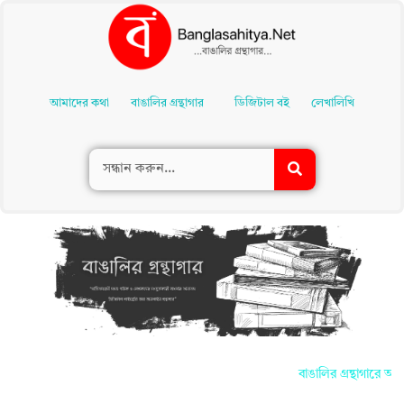
Skip
To
আমাদের কথা
বাঙালির গ্রন্থাগার
ডিজিটাল বই
লেখালিখি
Content
বাঙালির গ্রন্থাগারে আপ