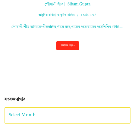
পৌষালী শীত || Sibani Gupta
আধুনিক কবিতা
,
আধুনিক সাহিত্য
1 Min Read
পৌষালী শীত আমেজে গীতগাইছে গাঁয়ে ঘরে,গাছের পরে ঘাসের পরেশিশির ফোঁটা…
বিস্তারিত পড়ুন »
সংরক্ষণাগার