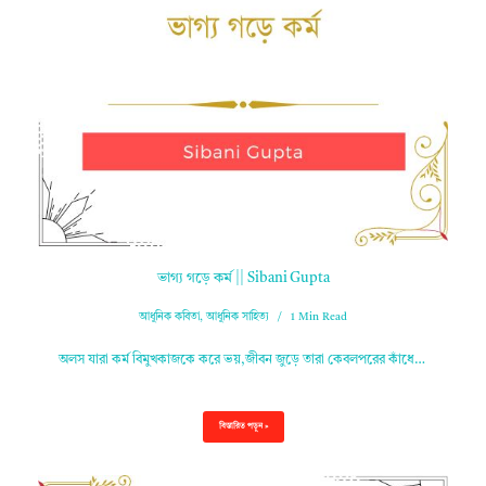
ভাগ্য গড়ে কর্ম || Sibani Gupta
আধুনিক কবিতা
,
আধুনিক সাহিত্য
1 Min Read
অলস যারা কর্ম বিমুখকাজকে করে ভয়,জীবন জুড়ে তারা কেবলপরের কাঁধে…
বিস্তারিত পড়ুন »