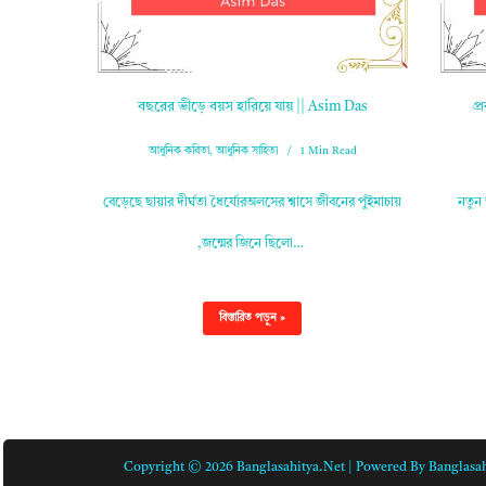
বছরের ভীড়ে বয়স হারিয়ে যায় || Asim Das
প্
আধুনিক কবিতা
,
আধুনিক সাহিত্য
1 Min Read
বেড়েছে ছায়ার দীর্ঘতা ধৈর্য্যেরঅলসের শ্বাসে জীবনের পুঁইমাচায়
নতুন
,জন্মের জিনে ছিলো…
বিস্তারিত পড়ুন »
Copyright © 2026 Banglasahitya.net | Powered By Banglasah