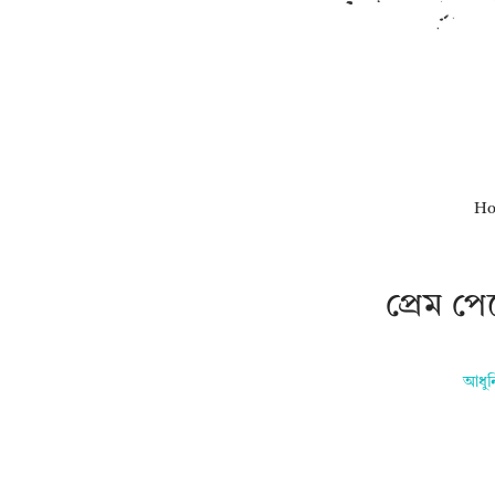
H
প্রেম প
আধুন