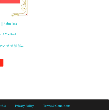
ণ || Asim Das
1 Min Read
লমনে থই থই ছুঁই ছুঁই…
t Us
Privacy Policy
Terms & Conditions