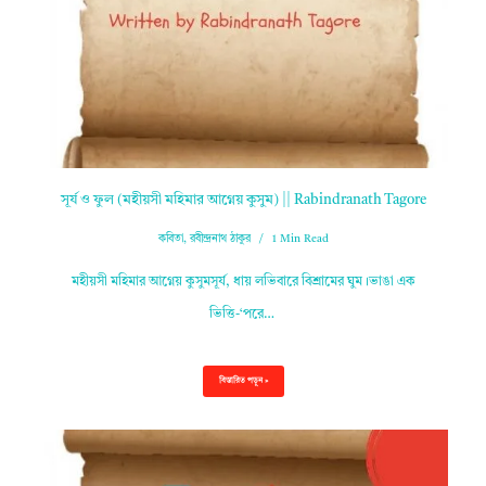
সূর্য ও ফুল (মহীয়সী মহিমার আগ্নেয় কুসুম) || Rabindranath Tagore
কবিতা
,
রবীন্দ্রনাথ ঠাকুর
1 Min Read
মহীয়সী মহিমার আগ্নেয় কুসুমসূর্য, ধায় লভিবারে বিশ্রামের ঘুম।ভাঙা এক
ভিত্তি-‘পরে…
বিস্তারিত পড়ুন »