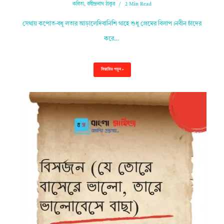
কবিতা
,
রবীন্দ্রনাথ ঠাকুর
2 Min Read
সেথায় কপোত-বধূ লতার আড়ালেদিবানিশি গাহে শুধু প্রেমের বিলাপ।নবীন চাঁদের
করে…
বিস্তারিত পড়ুন »