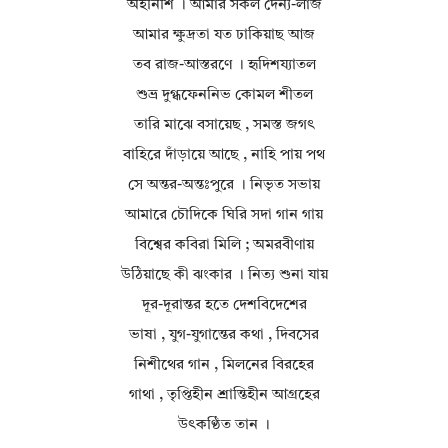
অহর্নিশি । আমার সকল দৈন্য-লাজ
আমার ক্ষুদ্রতা যত ঢাকিয়াছ আজ
তব রাজ-আস্তরণে । হৃদিশয্যাতল
শুভ্র দুগ্ধফেননিভ কোমল শীতল
তারি মাঝে বসায়েছ , সমস্ত জগৎ
বাহিরে দাঁড়ায়ে আছে , নাহি পায় পথ
সে অন্তর-অন্তঃপুরে । নিভৃত সভায়
আমারে চৌদিকে ঘিরি সদা গান গায়
বিশ্বের কবিরা মিলি ; অমরবীণায়
উঠিয়াছে কী ঝংকার । নিত্য শুনা যায়
দূর-দূরান্তর হতে দেশবিদেশের
ভাষা , যুগ-যুগান্তের কথা , দিবসের
নিশীথের গান , মিলনের বিরহের
গাথা , তৃপ্তিহীন শ্রান্তিহীন আগ্রহের
উৎকণ্ঠিত তান ।