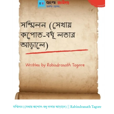
সম্মিলন (সেথায় কপোত-বধূ লতার আড়ালে) || Rabindranath Tagore