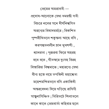
প্রেমের অমরাবতী —
প্রদোষ-আলোকে যেথা দময়ন্তী সতী
বিচরে নলের সনে দীর্ঘনিশ্বসিত
অরণ্যের বিষাদমর্মরে ; বিকশিত
পুষ্পবীথিতলে শকুন্তলা আছে বসি ,
করপদ্মতললীন ম্লান মুখশশী ,
ধ্যানরতা ; পুরূরবা ফিরে অহরহ
বনে বনে , গীতস্বরে দুঃসহ বিরহ
বিস্তারিয়া বিশ্বমাঝে ; মহারণ্যে যেথা
বীণা হস্তে লয়ে তপস্বিনী মহাশ্বেতা
মহেশমন্দিরতলে বসি একাকিনী
অন্তরবেদনা দিয়ে গড়িছে রাগিণী
সান্ত্বনাসিঞ্চিত ; গিরিতটে শিলাতলে
কানে কানে প্রেমবার্তা কহিবার ছলে