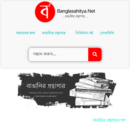
Skip
To
আমাদের কথা
বাঙালির গ্রন্থাগার
ডিজিটাল বই
লেখালিখি
Content
বাঙালির গ্রন্থাগারে আপনাদে