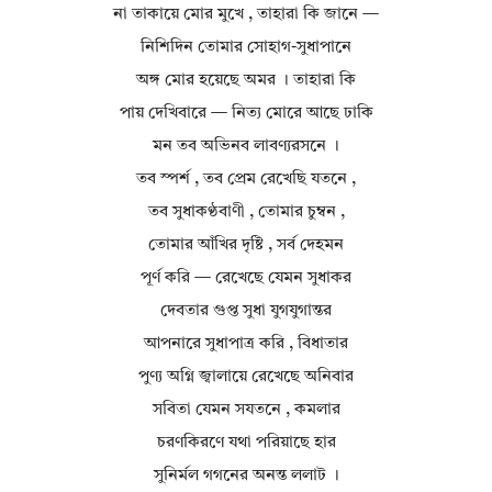
না তাকায়ে মোর মুখে , তাহারা কি জানে —
নিশিদিন তোমার সোহাগ-সুধাপানে
অঙ্গ মোর হয়েছে অমর । তাহারা কি
পায় দেখিবারে — নিত্য মোরে আছে ঢাকি
মন তব অভিনব লাবণ্যরসনে ।
তব স্পর্শ , তব প্রেম রেখেছি যতনে ,
তব সুধাকণ্ঠবাণী , তোমার চুম্বন ,
তোমার আঁখির দৃষ্টি , সর্ব দেহমন
পূর্ণ করি — রেখেছে যেমন সুধাকর
দেবতার গুপ্ত সুধা যুগযুগান্তর
আপনারে সুধাপাত্র করি , বিধাতার
পুণ্য অগ্নি জ্বালায়ে রেখেছে অনিবার
সবিতা যেমন সযতনে , কমলার
চরণকিরণে যথা পরিয়াছে হার
সুনির্মল গগনের অনন্ত ললাট ।