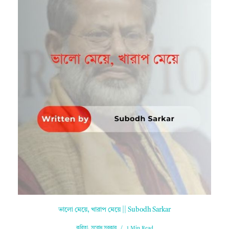
ভালো মেয়ে, খারাপ মেয়ে || Subodh Sarkar
কবিতা
,
সুবোধ সরকার
1 Min Read