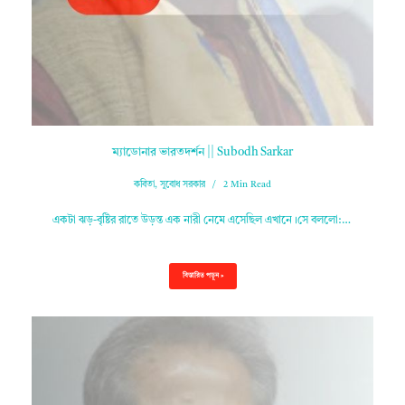
ম্যাডোনার ভারতদর্শন || Subodh Sarkar
কবিতা
,
সুবোধ সরকার
2 Min Read
একটা ঝড়-বৃষ্টির রাতে উড়ন্ত এক নারী নেমে এসেছিল এখানে।সে বললো:…
বিস্তারিত পড়ুন »