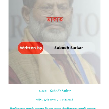
ডাকাত || Subodh Sarkar
কবিতা
,
সুবোধ সরকার
1 Min Read