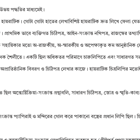
উভয় পদ্ধতির মাধ্যমেই।
হায়রাটিক। গোটা গোটা হাতের লেখাবিশিষ্ট হায়রাটিক দ্রুত লিখে ফেলা যে
মিক ভাবে ব্যক্তিগত চিঠিপত্র, আইন-সংক্রান্ত নথিপত্র, রাজস্বের তথ্যাদি,
ূলক সহায়িকার মতো অ-রাজকীয়, অ-স্মারকীয় ও অপেক্ষাকৃত কম আনুষ্ঠানিক 
ু’টি পৃথক শৈলীতে। একটি ছিল অধিকতর পরিমাণে চারুলিপিতে এবং সাধারণত স
 অপ্রাতিষ্ঠানিক বিবরণ ও চিঠিপত্র লেখার কাজে। হায়রাটিক চিত্রলিপির মতোই
ছিল অন্ত্যেষ্টিক্রিয়া-সংক্রান্ত গ্রন্থাবলি, সাধারণ চিঠিপত্র, স্তোত্র ও স্মৃতি-কা
্রিয়া-সংক্রান্ত প্যাপিরাই ও মন্দিরের গোল করে পাকানো বস্ত্রের প্রধান লিপি ছিল