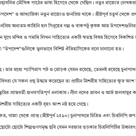
খিত গ্রন্থাবলির মৌখিক পাঠের ভাষা হিসেবে থেকে গেছিল। নতুন রাজ্যের লেখকর
েশ” ও আখ্যায়িকা নতুন রাজ্যেও জনপ্রিয় থাকে। খ্রীষ্টপূর্ব চতুর্থ থেকে প
নি। জনপ্রিয় অন্যতম কাহিনি হল সিনুহের গল্প ও বাকপটু কৃষক আর উপদেশগুলির
ন যুগে মন্দির ও সমাধি লিখন সাহিত্যের একটি স্বতন্ত্র বিষয় হিসেবে বিকশিত 
ে লেখা “উপদেশ”গুলিকে ভুলভাবে বিশিষ্ট ঐতিহাসিকের বলে চালানো হত।
আছে। তার মধ্যে প্যাপিরাস পট ও মোড়ক যেমন রয়েছে, তেমনই রয়েছে চুনাপাথ
ববিদরা যে সকল গ্রন্থ উদ্ধার করেছেন তা প্রাচীন মিশরীয় সাহিত্যের ক্ষুদ্র অংশ
ুভূমির প্রান্তবর্তী জনবসতিপূর্ণ এলাকায়। নীল নদের প্লাবন ও আর্দ্র জলবায়ুর
শরীয় সাহিত্যের একটি বৃহৎ অংশ নষ্ট হয়ে গেছে।
 গাজা থেকে প্রাপ্ত (খ্রীষ্টপূর্ব ২৫৯০) চুনাপাথরে চিত্রিত এবং চিত্রলিপি রূ
তুর ছোটো ছোটো শিল্পগুণসমৃদ্ধ ছবি যেমন দরজার হুড়কার চিত্রলিপিটির উচ্চার