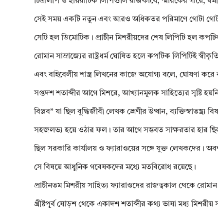
চিত্রলিপি ও হায়রাটিক লিপিগুলি রাজকার্যে, স্মারকের গায়ে, ধর্মীয় 
সেই সময় একটি নতুন এবং আরও অধিকতর পরিমাণে গোটা গোটা হা
সেটি হল ডিমোটিক। প্রাচীন মিশরীয়দের শেষ লিপিটি হল কপটিক বর্ণম
রোমান সাম্রাজ্যের রাষ্ট্রধর্ম ঘোষিত হলে কপটিক লিপিটিই স্বীকৃত
এবং বাইবেলীয় শাস্ত্র লিখনের কাজে অযোগ্য বলে, ঘোষণা করে 
সপ্তদশ শতাব্দীর আগে মিশরে, আখ্যানমূলক সাহিত্যের সৃষ্টি হয়ন
বিপ্লব” যা ছিল বুদ্ধিজীবী লেখক শ্রেণীর উত্থান, ব্যক্তিস্বাতন
সহজলভ্য হয়ে ওঠার ফল। তার আগে সম্ভবত সাক্ষরতার হার ছি
ছিল সরকারি কার্যালয় ও ফ্যারাওয়ের সঙ্গে যুক্ত লেখকদের। অ
সে বিষয়ে আধুনিক গবেষকদের মধ্যে মতবিরোধ রয়েছে।
প্রাচীনতম মিশরীয় সাহিত্য ফ্যারাওদের রাজত্বকাল থেকে রোমান 
খ্রীষ্টপূর্ব ষোড়শ থেকে একাদশ শতাব্দীর কথ্য ভাষা মধ্য মিশরীয় 