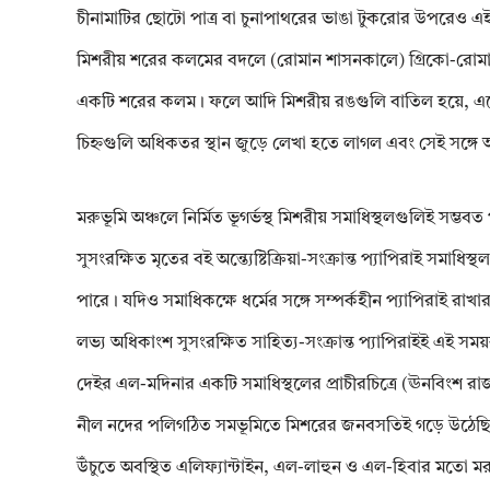
চীনামাটির ছোটো পাত্র বা চুনাপাথরের ভাঙা টুকরোর উপরেও এ
মিশরীয় শরের কলমের বদলে (রোমান শাসনকালে) গ্রিকো-রোমান 
একটি শরের কলম। ফলে আদি মিশরীয় রঙগুলি বাতিল হয়ে, এলো 
চিহ্নগুলি অধিকতর স্থান জুড়ে লেখা হতে লাগল এবং সেই সঙ্গ
মরুভূমি অঞ্চলে নির্মিত ভূগর্ভস্থ মিশরীয় সমাধিস্থলগুলিই সম্ভব
সুসংরক্ষিত মৃতের বই অন্ত্যেষ্টিক্রিয়া-সংক্রান্ত প্যাপিরাই সম
পারে। যদিও সমাধিকক্ষে ধর্মের সঙ্গে সম্পর্কহীন প্যাপিরাই রাখার
লভ্য অধিকাংশ সুসংরক্ষিত সাহিত্য-সংক্রান্ত প্যাপিরাইই এই সম
দেইর এল-মদিনার একটি সমাধিস্থলের প্রাচীরচিত্রে (ঊনবিংশ র
নীল নদের পলিগঠিত সমভূমিতে মিশরের জনবসতিই গড়ে উঠেছিল। সে অ
উঁচুতে অবস্থিত এলিফ্যান্টাইন, এল-লাহুন ও এল-হিবার মতো মরু