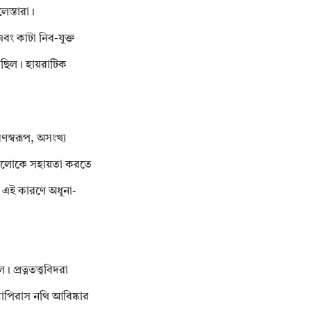
েস্তারা।
ং কাটা নিব-যুক্ত
ছিল। হায়রাটিক
রণস্বরূপ, অসংখ্য
কে পরলোকে সহায়তা করতে
ে। এই কারণে অধুনা-
রত্নতত্ত্ববিদরা
যাপিরাস নথি আবিষ্কার