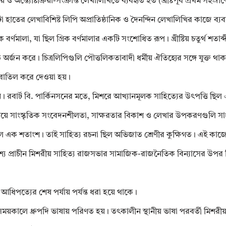
ও অন্ত্যেষ্টিক্রিয়া-সংক্রান্ত লেখালিখিতে ব্যবহৃত হত (খ্রীষ্টপূর্ব প্রথম সহস্রাব
তের লেখাবিশিষ্ট লিপি অপ্রাতিষ্ঠানিক ও দৈনন্দিন লেখালিখির কাজে ব্য
ালা, যা ছিল গ্রিক বর্ণমালার একটি সংশোধিত রূপ। খ্রীষ্টিয় চতুর্থ শতাব্দীতে
ি অর্জন করে। চিত্রলিপিগুলি পৌত্তলিকতাবাদী ধর্মীয় ঐতিহ্যের সঙ্গে যুক্ত থাক
বাতিল করে দেওয়া হয়।
ি। রবার্ট বি. পার্কিনসনের মতে, মিশরে আখ্যানমূলক সাহিত্যের উৎপত্তি ছিল
্ত্র্য বিষয়ে সাংস্কৃতিক সংবেদনশীলতা, সাক্ষরতার বিকাশ ও লেখার উপকরণগুলি 
ল এক শতাংশ। তাই সাহিত্য রচনা ছিল অভিজাত শ্রেণীর কুক্ষিগত। এই কাজ
বশ্য প্রাচীন মিশরীয় সাহিত্য রাজসভার সামাজিক-রাজনৈতিক বিন্যাসের উপর 
আধিপত্যের শেষ পর্যায় পর্যন্ত ধরা হয়ে থাকে।
সময়কালে ধ্রুপদি ভাষায় পরিণত হয়। তৎকালীন স্থানীয় ভাষা পরবর্তী মিশরীয় স