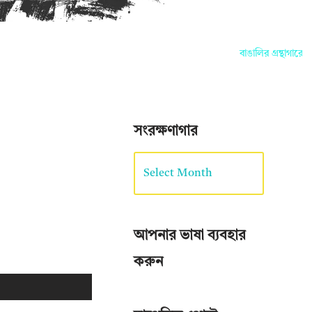
বাঙালির গ্রন্থাগারে আপন
সংরক্ষণাগার
আপনার ভাষা ব্যবহার
করুন