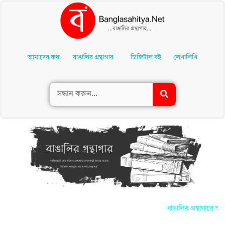
Skip
To
আমাদের কথা
বাঙালির গ্রন্থাগার
ডিজিটাল বই
লেখালিখি
Content
বাঙালির গ্রন্থাগারে আপনা