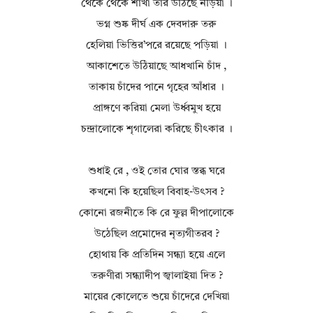
থেকে থেকে শাখা তার উঠিছে নড়িয়া ।
ভগ্ন শুষ্ক দীর্ঘ এক দেবদারু তরু
হেলিয়া ভিত্তির’পরে রয়েছে পড়িয়া ।
আকাশেতে উঠিয়াছে আধখানি চাঁদ ,
তাকায় চাঁদের পানে গৃহের আঁধার ।
প্রাঙ্গণে করিয়া মেলা উর্ধ্বমুখ হয়ে
চন্দ্রালোকে শৃগালেরা করিছে চীৎকার ।
শুধাই রে , ওই তোর ঘোর স্তব্ধ ঘরে
কখনো কি হয়েছিল বিবাহ-উৎসব ?
কোনো রজনীতে কি রে ফুল্ল দীপালোকে
উঠেছিল প্রমোদের নৃত্যগীতরব ?
হোথায় কি প্রতিদিন সন্ধ্যা হয়ে এলে
তরুণীরা সন্ধ্যাদীপ জ্বালাইয়া দিত ?
মায়ের কোলেতে শুয়ে চাঁদেরে দেখিয়া