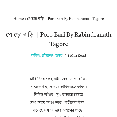
Home
»
পোড়ো বাড়ি || Poro Bari By Rabindranath Tagore
পোড়ো বাড়ি || Poro Bari By Rabindranath
Tagore
কবিতা
,
রবীন্দ্রনাথ ঠাকুর
1 Min Read
চারি দিকে কেহ নাই , একা ভাঙা বাড়ি ,
সন্ধেবেলা ছাদে বসে ডাকিতেছে কাক ।
নিবিড় আঁধার , মুখ বাড়ায়ে রয়েছে
যেথা আছে ভাঙা ভাঙা প্রাচীরের ফাঁক ।
পড়েছে সন্ধ্যার ছায়া অশথের গাছে ,