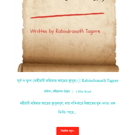
সূর্য ও ফুল (মহীয়সী মহিমার আগ্নেয় কুসুম) || Rabindranath Tagore
কবিতা
,
রবীন্দ্রনাথ ঠাকুর
1 Min Read
মহীয়সী মহিমার আগ্নেয় কুসুমসূর্য, ধায় লভিবারে বিশ্রামের ঘুম।ভাঙা এক
ভিত্তি-‘পরে…
বিস্তারিত পড়ুন »