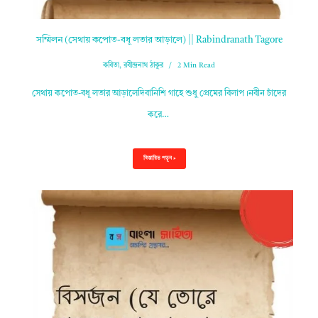
সম্মিলন (সেথায় কপোত-বধূ লতার আড়ালে) || Rabindranath Tagore
কবিতা
,
রবীন্দ্রনাথ ঠাকুর
2 Min Read
সেথায় কপোত-বধূ লতার আড়ালেদিবানিশি গাহে শুধু প্রেমের বিলাপ।নবীন চাঁদের
করে…
বিস্তারিত পড়ুন »