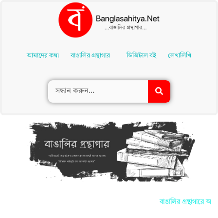
Skip
To
আমাদের কথা
বাঙালির গ্রন্থাগার
ডিজিটাল বই
লেখালিখি
Content
বাঙালির গ্রন্থাগারে আপনাদ