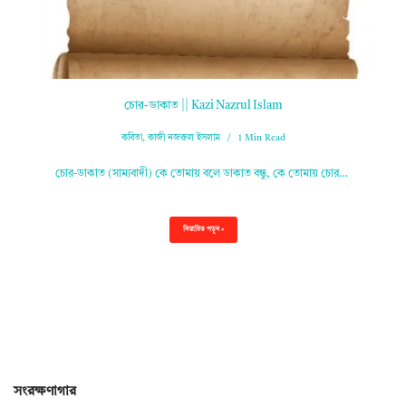
চোর-ডাকাত || Kazi Nazrul Islam
কবিতা
,
কাজী নজরুল ইসলাম
1 Min Read
চোর-ডাকাত (সাম্যবাদী) কে তোমায় বলে ডাকাত বন্ধু, কে তোমায় চোর…
বিস্তারিত পড়ুন »
সংরক্ষণাগার