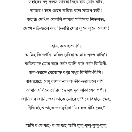
উহাদের বদূ কলস ভরিয়া নিয়ে যায় মোর বারি,
আমার গহনে গাহন করিয়া বলে সন্তাপ-হারী!
ঊহারা দেখিল কেবলি আমার সলিলের শিতলতা,
দেখে নাই-জ্বলে কত চিতাগ্নি মোর কূলে কূলে কোথা!
-হায়, কত হতভাগী-
আমিই কি জানি- মরিল ডুবিয়া আমার পরশ মাগি’।
বাজিয়াছে মোর তটে-তটে জানি ঘটে-ঘটে কিঙ্কিণী,
জল-তরঙ্গে বেজেছে বধূর মধুর রিনিকি-ঝিনি।
বাজায়েছে বেণু রাখাল-বালক তীর-তরুতলে বসি’।
আমার সলিলে হেরিয়াছে মুখ দূর আকাশের শশী।
জানি সব জানি, ওরা ডাকে মোরে দু’তীরে বিছায়ে স্নেহ,
দীঘি হ’তে ডাকে পদ্মমুখীরা ‘থির হও বাঁধি গেহ!’
আমি ব’য়ে যাই- ব’য়ে যাই আমি কুলু-কুলু-কুলু-কুলু