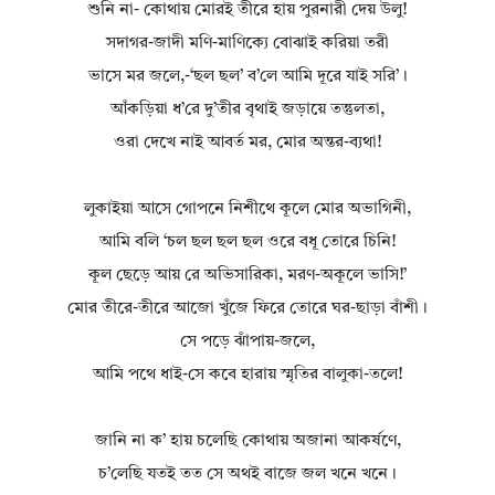
শুনি না- কোথায় মোরই তীরে হায় পুরনারী দেয় উলু!
সদাগর-জাদী মণি-মাণিক্যে বোঝাই করিয়া তরী
ভাসে মর জলে,-‘ছল ছল’ ব’লে আমি দূরে যাই সরি’।
আঁকড়িয়া ধ’রে দু’তীর বৃথাই জড়ায়ে তন্তুলতা,
ওরা দেখে নাই আবর্ত মর, মোর অন্তর-ব্যথা!
লুকাইয়া আসে গোপনে নিশীথে কূলে মোর অভাগিনী,
আমি বলি ‘চল ছল ছল ছল ওরে বধূ তোরে চিনি!
কূল ছেড়ে আয় রে অভিসারিকা, মরণ-অকূলে ভাসি!’
মোর তীরে-তীরে আজো খুঁজে ফিরে তোরে ঘর-ছাড়া বাঁশী।
সে পড়ে ঝাঁপায়-জলে,
আমি পথে ধাই-সে কবে হারায় স্মৃতির বালুকা-তলে!
জানি না ক’ হায় চলেছি কোথায় অজানা আকর্ষণে,
চ’লেছি যতই তত সে অথই বাজে জল খনে খনে।