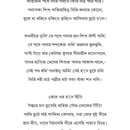
বাহিরিনি পথে গিরি-পর্বতে-ফিরি নাই আর ঘরে।
পলাতকা শিশু জন্মিয়াছিনু গিরি-কন্যার কোলে,
বুকে না ধরিতে চকিতে ত্বরিতে আসিলাম ছুটে চ’লে।
জননীরে ভুলি’ যে-পথে পলায় মৃগ-শিশু বাঁশী শুনি’,
যে পথে পলায় শশকেরা শুনি’ ঝরনার ঝুনঝুনি,
পাখী উড়ে যায় ফেলিয়া কুলায় সীমাহীন নভোপানে,
সাগর ছাড়িয়া মেঘের শিশুরা পলায় আকাশ-যানে,-
সেই পথ ধরি’ পলাইনু আমি! সেই হ’তে ছুটে চলি
গিরি দরী মাঠ পল্লীর বাট সজা বাঁকা শত গলি।
-কোন গ্রহ হ’তে ছিঁড়ি
উল্কার মত ছুতেছি বাহিয়া সৌর-লোকের সিঁড়ি!
আমি ছুটে যাই জানিনা কোথায়, ওরা মোর দুই তীরে
রচে নীড়, ভাবে উহাদেরি তীরে এসেছি পাহাড় চিরে।