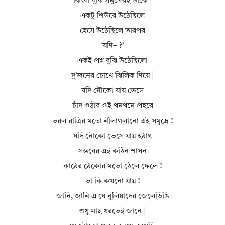
কিংবা বুঝি সমুদ্রেরই ডাকে |
একটু শিউরে উঠেছিলে
হেসে উঠেছিলে তারপর
‘যদি– ?’
একই প্রশ্ন বুঝি উঠেছিলো
দু’জনের চোখে ঝিলিক দিয়ে |
যদি নৌকো যায় ভেসে
চাঁদ ওঠার ওই থমথমে প্রহরে
তরল রাত্রির মতো নীলাগলানো এই সমুদ্রে !
যদি নৌকো ভেসে যায় হঠাৎ
সম্ভবের এই কঠিন শাসন
কাঠের ঠেকোর মতো ঠেলে ফেলে !
তা কি কখনো যায় !
জানি, জানি এ যে নুলিয়াদের জেলেডিঙি
শুধু মাছ ধরতেই জানে |