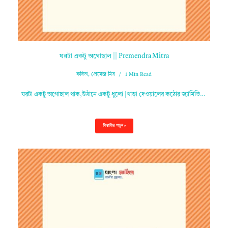
ঘরটা একটু অগোছাল || Premendra Mitra
কবিতা
,
প্রেমেন্দ্র মিত্র
1 Min Read
ঘরটা একটু অগোছাল থাক,উঠানে একটু ধুলো |খাড়া দেওয়ালের কঠোর জ্যামিতি…
বিস্তারিত পড়ুন »