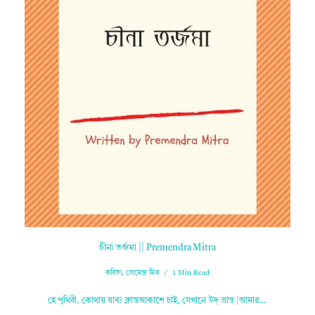
চীনা তর্জমা || Premendra Mitra
কবিতা
,
প্রেমেন্দ্র মিত্র
1 Min Read
হে পৃথিবী, কোথায় যাব? ক্লান্তআকাশে চাই, সেখানে উদ্ ভ্রান্ত |আমার…