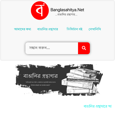
Skip
To
আমাদের কথা
বাঙালির গ্রন্থাগার
ডিজিটাল বই
লেখালিখি
Content
বাঙালির গ্রন্থাগারে আপনা