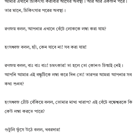
আমার এখানে চিকিৎসা করাবার আগের অবস্থা। আর আর একজন পরে।
তার মানে, চিকিৎসার পরের অবস্থা।
রণজয় বলল, আপনার এখানে বেঁটে লোককে লম্বা করা যায়?
হংসধ্বজ বলল, হ্যাঁ, কেন যাবে না! সব করা যায়!
রণজয় বলল, বাঃ বাঃ বাঃ! চমৎকার! তা হলে তো কোনও চিন্তাই নেই।
আপনি আমার এই বন্ধুটিকে লম্বা করে দিন তো! তারপর আমরা আপনার সব
কথা শুনব?
হংসধ্বজ ঠোঁট বেঁকিয়ে বলল, তোমার মাথা খারাপ? এই বেঁটে বঙ্কেশ্বরকে কি
কেউ লম্বা করতে পারে?
গুটুলি ফুঁসে উঠে বলল, খবরদার!