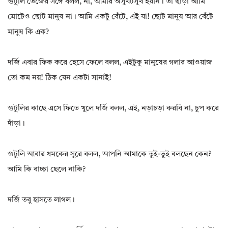
গুটুলি তেজের সঙ্গে বলল, না, আমার অসুখটসুখ হয়নি। তা ছাড়া আমি
মোটেও ছোট মানুষ না। আমি একটু বেঁটে, এই যা! ছোট মানুষ আর বেঁটে
মানুষ কি এক?
দর্জি এবার ফিক করে হেসে ফেলে বলল, এইটুকু মানুষের গলার আওয়াজ
তো কম নয়! ঠিক যেন একটা সানাই!
গুটুলির কাছে এসে ফিতে খুলে দর্জি বলল, এই, নড়াচড়া করবি না, চুপ করে
দাঁড়া।
গুটুলি আবার ধমকের সুরে বলল, আপনি আমাকে তুই-তুই বলছেন কেন?
আমি কি বাচ্চা ছেলে নাকি?
দর্জি তবু হাসতে লাগল।