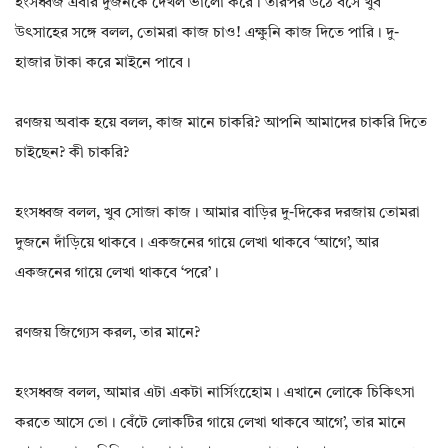
হংসধ্বজ এবার দুজনকে দেখল ভালো করে। তারপর উঠে বসে খুব
উৎসাহের সঙ্গে বলল, তোমরা কাজ চাও! এক্ষুনি কাজ দিতে পারি। দু-
হাজার টাকা করে মাইনে পাবে।
রণজয় অবাক হয়ে বলল, কাজ মানে চাকরি? আপনি আমাদের চাকরি দিতে
চাইছেন? কী চাকরি?
হংসধ্বজ বলল, খুব সোজা কাজ। আমার বাড়ির দু-দিকের দরজায় তোমরা
দুজনে দাঁড়িয়ে থাকবে। একজনের গায়ে লেখা থাকবে ‘আগে’, আর
একজনের গায়ে লেখা থাকবে ‘পরে’।
রণজয় জিগ্যেস করল, তার মানে?
হংসধ্বজ বলল, আমার এটা একটা নার্সিংহোেম। এখানে লোকে চিকিৎসা
করতে আসে তো। বেঁটে লোকটির গায়ে লেখা থাকবে আগে’, তার মানে