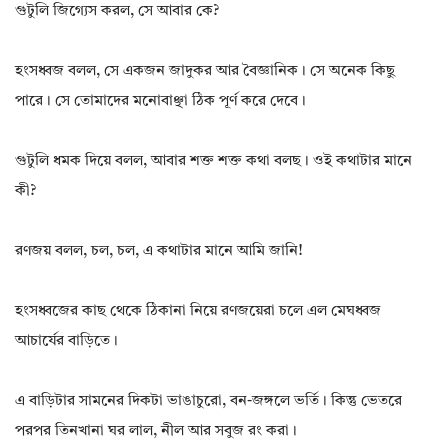
গুটুলি জিগ্যেস করল, সে আবার কে?
হংসধ্বজ বলল, সে একজন জাদুকর আর বৈজ্ঞানিক। সে অনেক কিছু
পারে। সে তোমাদের মনোবাঞ্ছা ঠিক পূর্ণ করে দেবে।
গুটুলি ধমক দিয়ে বলল, আবার শক্ত শক্ত কথা বলছ। ওই কথাটার মানে
কী?
রণজয় বলল, চল, চল, এ কথাটার মানে আমি জানি!
হংসধ্বজের কাছ থেকে ঠিকানা নিয়ে রণজয়েরা চলে এল মেঘধ্বজ
আচার্যের বাড়িতে।
এ বাড়িটার সামনের দিকটা ভাঙাচুরো, বন-জঙ্গলে ভর্তি। কিন্তু ভেতরে
পরপর তিনখানা ঘর লাল, নীল আর সবুজ রং করা।