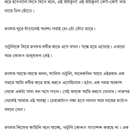
ধরে হাততালি দিতে দিতে বলে, এই বাঁটকুল! এই বাঁটকুল! কেউ-কেউ তার
গায়ে ঢিল ছোঁড়ে।
রণজয় ঘুরে দাঁড়ালেই অবশ্য সবাই চো-চোঁ দৌড় মারে।
গুটুলিকে নিয়ে রণজয় নদীর ধারে এসে বসল। সন্ধে হয়ে এসেছে। এখানে
আর কোনও মানুষজন নেই।
রণজয় আস্তে-আস্তে বলল, জানিস গুটুলি, অনেকদিন আগে এইরকম এক
সময়ে আমি নদীর ধারে মাছ ধরতে এসেছিলাম। হঠাৎ এক সময় আকাশ
থেকে একটা সাদা বল খসে পড়ল। সেই বলকে আমি ধরতে গেলাম। তারপর
থেকেই আমার এই অবস্থা। চেহারাটাও লম্বা হতে লাগল আর গায়ের রংটাও
বদলে গেল।
রণজয় নিজের কাহিনি বলে যাচ্ছে, গুটুলি কোনও সাড়াশব্দ করছে না। এক