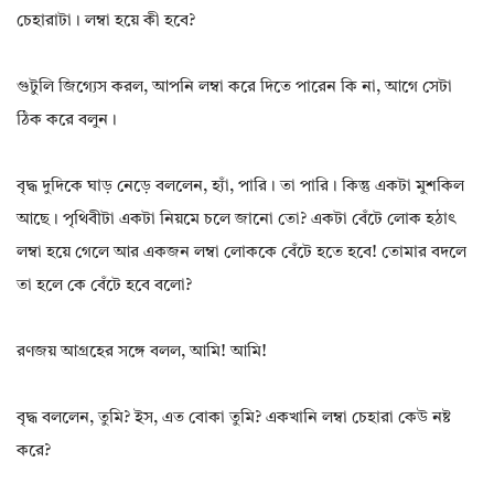
চেহারাটা। লম্বা হয়ে কী হবে?
গুটুলি জিগ্যেস করল, আপনি লম্বা করে দিতে পারেন কি না, আগে সেটা
ঠিক করে বলুন।
বৃদ্ধ দুদিকে ঘাড় নেড়ে বললেন, হ্যাঁ, পারি। তা পারি। কিন্তু একটা মুশকিল
আছে। পৃথিবীটা একটা নিয়মে চলে জানো তো? একটা বেঁটে লোক হঠাৎ
লম্বা হয়ে গেলে আর একজন লম্বা লোককে বেঁটে হতে হবে! তোমার বদলে
তা হলে কে বেঁটে হবে বলো?
রণজয় আগ্রহের সঙ্গে বলল, আমি! আমি!
বৃদ্ধ বললেন, তুমি? ইস, এত বোকা তুমি? একখানি লম্বা চেহারা কেউ নষ্ট
করে?