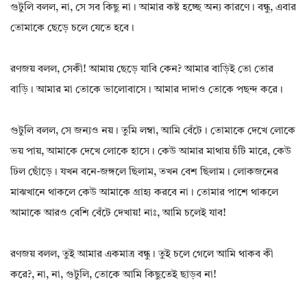
গুটুলি বলল, না, সে সব কিছু না। আমার কষ্ট হচ্ছে অন্য কারণে। বন্ধু, এবার
তোমাকে ছেড়ে চলে যেতে হবে।
রণজয় বলল, সেকী! আমায় ছেড়ে যাবি কেন? আমার বাড়িই তো তোর
বাড়ি। আমার মা তোকে ভালোবাসে। আমার দাদাও তোকে পছন্দ করে।
গুটুলি বলল, সে জন্যও নয়। তুমি লম্বা, আমি বেঁটে। তোমাকে দেখে লোকে
ভয় পায়, আমাকে দেখে লোকে হাসে। কেউ আমার মাথায় চঁটি মারে, কেউ
ঢিল ছোঁড়ে। যখন বনে-জঙ্গলে ছিলাম, তখন বেশ ছিলাম। লোকজনের
মাঝখানে থাকলে কেউ আমাকে গ্রাহ্য করবে না। তোমার পাশে থাকলে
আমাকে আরও বেশি বেঁটে দেখায়! নাঃ, আমি চলেই যাব!
রণজয় বলল, তুই আমার একমাত্র বন্ধু। তুই চলে গেলে আমি থাকব কী
করে?, না, না, গুটুলি, তোকে আমি কিছুতেই ছাড়ব না!