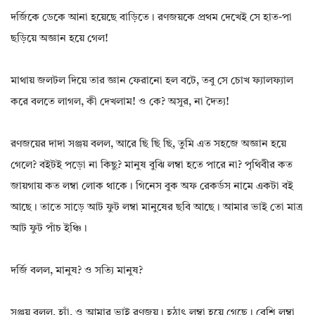
দর্জিকে ডেকে আনা হয়েছে বাড়িতে। রণজয়কে প্রথম দেখেই সে হাত-পা
ছড়িয়ে অজ্ঞান হয়ে গেল!
মাথায় জলটল দিয়ে তার জ্ঞান ফেরানো হল বটে, তবু সে চোখ ফ্যালফ্যাল
করে বলতে লাগল, কী দেখলাম! ও কে? অসুর, না দৈত্য!
রণজয়ের দাদা সঞ্জয় বলল, আরে ছি ছি ছি, তুমি এত সহজে অজ্ঞান হয়ে
গেলে? বইটই পড়ো না কিছু? মানুষ বুঝি লম্বা হতে পারে না? পৃথিবীর কত
জায়গায় কত লম্বা লোক থাকে। গিনেস বুক অফ রেকর্ডস নামে একটা বই
আছে। তাতে সাড়ে আট ফুট লম্বা মানুষের ছবি আছে। আমার ভাই তো মাত্র
আট ফুট পাঁচ ইঞ্চি।
দর্জি বলল, মানুষ? ও সত্যি মানুষ?
সঞ্জয় বলল, হ্যাঁ, ও আমার ভাই রণজয়। হঠাৎ লম্বা হয়ে গেছে। বেশি লম্বা