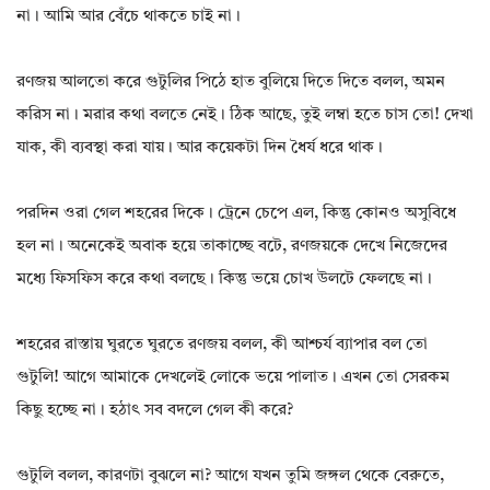
না। আমি আর বেঁচে থাকতে চাই না।
রণজয় আলতো করে গুটুলির পিঠে হাত বুলিয়ে দিতে দিতে বলল, অমন
করিস না। মরার কথা বলতে নেই। ঠিক আছে, তুই লম্বা হতে চাস তো! দেখা
যাক, কী ব্যবস্থা করা যায়। আর কয়েকটা দিন ধৈর্য ধরে থাক।
পরদিন ওরা গেল শহরের দিকে। ট্রেনে চেপে এল, কিন্তু কোনও অসুবিধে
হল না। অনেকেই অবাক হয়ে তাকাচ্ছে বটে, রণজয়কে দেখে নিজেদের
মধ্যে ফিসফিস করে কথা বলছে। কিন্তু ভয়ে চোখ উলটে ফেলছে না।
শহরের রাস্তায় ঘুরতে ঘুরতে রণজয় বলল, কী আশ্চর্য ব্যাপার বল তো
গুটুলি! আগে আমাকে দেখলেই লোকে ভয়ে পালাত। এখন তো সেরকম
কিছু হচ্ছে না। হঠাৎ সব বদলে গেল কী করে?
গুটুলি বলল, কারণটা বুঝলে না? আগে যখন তুমি জঙ্গল থেকে বেরুতে,