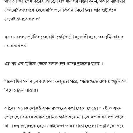
মাপ নেওয়া শেষ করে দর্জি চলে যাওয়ার পর সঞ্জয় বলল, মজার ব্যাপারটা
দেখলে? রণজয়কে দেখে দর্জি ভয়ে ভিরমি খেয়েছিল। আর গুটুলিকে
দেখেই হাসতে লাগল!
রণজয় বলল, গুটুলির চেহারাটা ছোট্টখাটো হলে কী হবে, ওর বুদ্ধি কারুর
চেয়ে কম নয়।
এর পর এক মুচিকে ডেকে বানান হল ওদের দুজনের জুতো।
অনেকদিন পর নতুন জামা-প্যান্ট-জুতো পরে, সেজেগুঁজে রণজয় গুটুলিকে
নিয়ে বেরুল রাস্তায়।
গ্রামের অনেক লোকই এখন রণজয়ের কথা জেনে গেছে। ভয়টাও এখন
ভেঙেছে। রণজয় কারুর কোনও ক্ষতি করে না। কোনও গাছটাছও ভাঙে
না। কিন্তু গুটুলিকে দেখে সবাই মজা পায়। বাচ্চা ছেলেরা গুটুলিকে ঘিরে