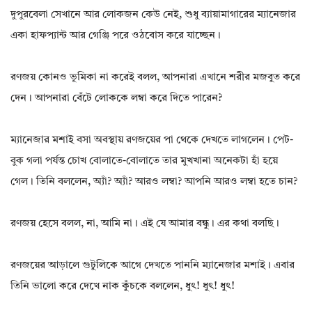
দুপুরবেলা সেখানে আর লোকজন কেউ নেই, শুধু ব্যায়ামাগারের ম্যানেজার
একা হাফপ্যান্ট আর গেঞ্জি পরে ওঠবোস করে যাচ্ছেন।
রণজয় কোনও ভূমিকা না করেই বলল, আপনারা এখানে শরীর মজবুত করে
দেন। আপনারা বেঁটে লোককে লম্বা করে দিতে পারেন?
ম্যানেজার মশাই বসা অবস্থায় রণজয়ের পা থেকে দেখতে লাগলেন। পেট-
বুক গলা পর্যন্ত চোখ বোলাতে-বোলাতে তার মুখখানা অনেকটা হাঁ হয়ে
গেল। তিনি বললেন, অ্যাঁ? অ্যাঁ? আরও লম্বা? আপনি আরও লম্বা হতে চান?
রণজয় হেসে বলল, না, আমি না। এই যে আমার বন্ধু। এর কথা বলছি।
রণজয়ের আড়ালে গুটুলিকে আগে দেখতে পাননি ম্যানেজার মশাই। এবার
তিনি ভালো করে দেখে নাক কুঁচকে বললেন, ধুৎ! ধুৎ! ধুৎ!