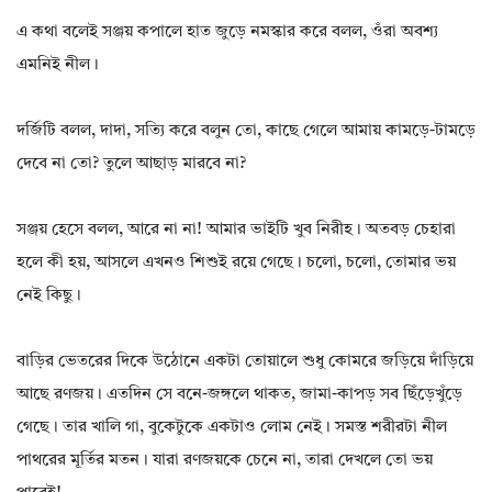
এ কথা বলেই সঞ্জয় কপালে হাত জুড়ে নমস্কার করে বলল, ওঁরা অবশ্য
এমনিই নীল।
দর্জিটি বলল, দাদা, সত্যি করে বলুন তো, কাছে গেলে আমায় কামড়ে-টামড়ে
দেবে না তো? তুলে আছাড় মারবে না?
সঞ্জয় হেসে বলল, আরে না না! আমার ভাইটি খুব নিরীহ। অতবড় চেহারা
হলে কী হয়, আসলে এখনও শিশুই রয়ে গেছে। চলো, চলো, তোমার ভয়
নেই কিছু।
বাড়ির ভেতরের দিকে উঠোনে একটা তোয়ালে শুধু কোমরে জড়িয়ে দাঁড়িয়ে
আছে রণজয়। এতদিন সে বনে-জঙ্গলে থাকত, জামা-কাপড় সব ছিঁড়েখুঁড়ে
গেছে। তার খালি গা, বুকেটুকে একটাও লোম নেই। সমস্ত শরীরটা নীল
পাথরের মূর্তির মতন। যারা রণজয়কে চেনে না, তারা দেখলে তো ভয়