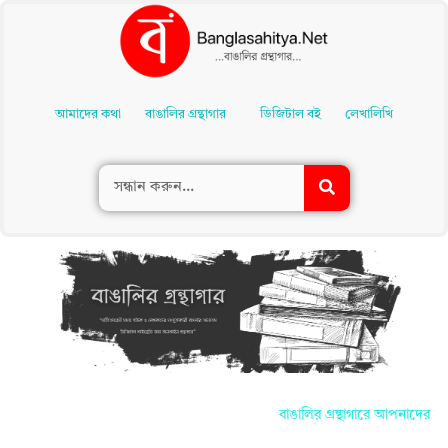
Skip
To
আমাদের কথা
বাঙালির গ্রন্থাগার
ডিজিটাল বই
লেখালিখি
Content
বাঙালির গ্রন্থাগারে আপনাদের সকলকে জা