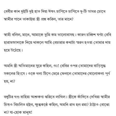
বেবীর কান দুইটি দুই হাত দিয়া ঈষৎ চাপিতে চাপিতে দু-টি ডাগর চোখে
স্বামীর পানে তাকাইয়া স্ত্রী প্রশ্ন করিল, তার মানে?
স্বামী বলিল, মানে, আমাকে তুমি কম ভালোবাসছ। কারণ চব্বিশ ঘণ্টা বেবি
হারামজাদাকে নিয়ে থাকলে আমি বেচারার কথাটা স্মরণ হওয়া তোমার দায়
হয়ে উঠেছে।
অমনি স্ত্রী অভিমানের সুরে কহিল, ওঃ! বেবির ওপর তোমাদের বাড়িসুদ্ধ
সকলের হিংসে। ওকে গলা টিপে মেরে ফেললে তোমাদের ষোলোকলা পূর্ণ
হয়, না?
বধূটির গণ্ড বাহিয়া অশ্রুকণা ঝরিতে লাগিল। স্ত্রীকে কাঁদিতে দেখিয়া স্বামীর
চিত্তও বিচলিত হইল, ক্ষুব্ধকণ্ঠে কহিল, অমনি রাগ হল রমা? ঠাট্টাও বোঝো
না? যা-হোক মানুষ!