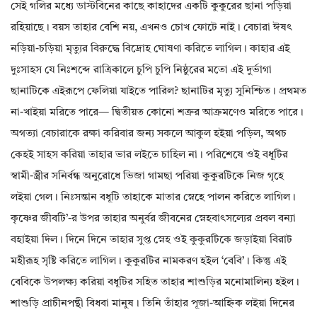
সেই গলির মধ্যে ডাস্টবিনের কাছে কাহাদের একটি কুকুরের ছানা পড়িয়া
রহিয়াছে। বয়স তাহার বেশি নয়, এখনও চোখ ফোটে নাই। বেচারা ঈষৎ
নড়িয়া-চড়িয়া মৃত্যুর বিরুদ্ধে বিদ্রোহ ঘোষণা করিতে লাগিল। কাহার এই
দুঃসাহস যে নিঃশব্দে রাত্রিকালে চুপি চুপি নিষ্ঠুরের মতো এই দুর্ভাগা
ছানাটিকে এইরূপে ফেলিয়া যাইতে পারিল? ছানাটির মৃত্যু সুনিশ্চিত। প্রথমত
না-খাইয়া মরিতে পারে— দ্বিতীয়ত কোনো শত্রুর আক্রমণেও মরিতে পারে।
অগত্যা বেচারাকে রক্ষা করিবার জন্য সকলে আকুল হইয়া পড়িল, অথচ
কেহই সাহস করিয়া তাহার ভার লইতে চাহিল না। পরিশেষে ওই বধূটির
স্বামী-স্ত্রীর সনির্বন্ধ অনুরোধে ভিজা গামছা পরিয়া কুকুরটিকে নিজ গৃহে
লইয়া গেল। নিঃসন্তান বধূটি তাহাকে মাতার স্নেহে পালন করিতে লাগিল।
কৃষ্ণের জীবটি’-র উপর তাহার অনুর্বর জীবনের স্নেহবাৎসল্যের প্রবল বন্যা
বহাইয়া দিল। দিনে দিনে তাহার সুপ্ত স্নেহ ওই কুকুরটিকে জড়াইয়া বিরাট
মহীরূহ সৃষ্টি করিতে লাগিল। কুকুরটির নামকরণ হইল ‘বেবি’। কিন্তু এই
বেবিকে উপলক্ষ্য করিয়া বধূটির সহিত তাহার শাশুড়ির মনোমালিন্য হইল।
শাশুড়ি প্রাচীনপন্থী বিধবা মানুষ। তিনি তাঁহার পূজা-আহ্নিক লইয়া দিনের