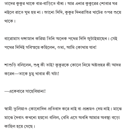
তাদের কুকুর থাকে বার-বাড়িতে বাঁধা। আর এনার কুকুরের শোবার ঘর
নইলে রাতে ঘুম হয় না। জানো দিদি, কুকুর দিনরাত্তির খাটের ওপর শুয়ে
থাকে।
বারোমাস গঙ্গাস্নান করিয়া তিনি অনেক পথের দিদি জুটাইয়াছেন। সেই
পথের দিদিই সবিস্ময়ে কহিলেন, ওমা, আমি কোথায় যাব!
শাশুড়ি বলিলেন, শুধু কী তাই? কুকুরকে কোলে নিয়ে অষ্টপ্রহর কী আদর
করেন—তাকে চুমু খাবার কী ঘটা!
—একেবারে সাহেবিয়ানা!
স্বামী ভুলিয়াও কোনোদিন প্রতিবাদ করে নাই বা প্রশ্রয়ও দেয় নাই। মাঝে
মাঝে দৈবাৎ কখনো হয়তো বলিল, বেবি এসে অবধি আমার অবস্থা বড়ো
কাহিল হয়ে গেছে।