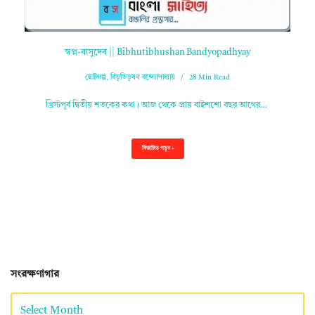
স্বপ্ন-বাসুদেব || Bibhutibhushan Bandyopadhyay
ছোটগল্প
,
বিভূতিভূষণ বন্দ্যোপাধ্যায়
28 Min Read
খ্রিস্টপূর্ব দ্বিতীয় শতকের কথা। আজ থেকে প্রায় বাইশশো বছর আগের…
বিস্তারিত পড়ুন »
সংরক্ষণাগার