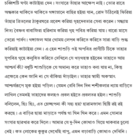
চব্বিশটি ঘণ্টা কাটাইয়া দেন। সংসারে তাঁহার আক্ষেপ নাই। ভোর রাত্রে
অন্ধকার থাকিতে থাকিতে গঙ্গাস্নানে বাহির হইয়া যান, রোদ উঠিলেই ফিরিয়া
তাঁহার ত্রিতলের ঠাকুরঘরে প্রবেশ করিয়া গৃহদেবতার সেবা করেন। সন্ধ্যায়
নিত্য বৈষ্ণব বাবাজিরা হরিনাম করিয়া গৃহ পবিত্র করিয়া যায়। বারো মাসে
তেরো পার্বণ। গঙ্গাজল আর গোময় লেপন করিতে করিতে সারা বাড়ি শুদ্ধ
করিয়াই কাটাইয়া দেন। এ হেন শাশুড়ি ওই অপবিত্র প্রাণীটি টিকে তাহার
সুপবিত্র গৃহে কলুষিত করিতে দেখিলে সে খড়গহস্ত হইবেন তাহাতে আয়
আশ্চর্য কী? বধূটি শাশুড়িকে যে অমান্য করে তাহাও বলা যায় না, কিন্তু
এক্ষেত্রে কেন জানি না সে বাঁকিয়া দাঁড়াইল। তাহার স্বামী অকস্মাৎ
আশ্চর্যরূপে মূক হইয়া পড়িল। যেমন বেবি দিন দিন শশীকলার ন্যায় বাড়িতে
লাগিল তেমনই তাহাদের কলহও প্রবল হইতে প্রবলতর হইল। শাশুড়ি
বলিলেন, ছিঃ ছিঃ, এত ম্লেচ্ছপনা কী সহ্য হয়? হারামজাদা ছিষ্টি রই রই
করছে। এ বাড়ির ছায়া মাড়াতে পর্যন্ত গা ঘিন ঘিন করে। এমন সোনার
সংসার ছারখার করে দিলে। আমার যে দু-দিন কোথাও গিয়ে থাকবার চুলো
নেই। কত লোকের কুকুর দেখেছি বাপু, এমন বড়াবাড়ি কোথাও দেখিনি।