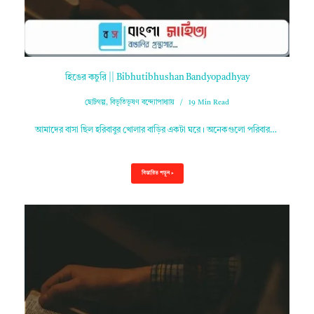
হিঙের কচুরি || Bibhutibhushan Bandyopadhyay
ছোটগল্প
,
বিভূতিভূষণ বন্দ্যোপাধ্যায়
19 Min Read
আমাদের বাসা ছিল হরিবাবুর খোলার বাড়ির একটা ঘরে। অনেকগুলো পরিবার…
বিস্তারিত পড়ুন »