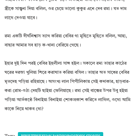
স্ত্রীকে সান্ত্বনা দিয়া বলিল, ওর চেয়ে ভালো কুকুর এনে দেব রমা। যত দাম
লাগে দেওয়া যাবে।
রমা একটি দীর্ঘনিশ্বাস ত্যাগ করিয়া বেবির গা মুছিতে মুছিতে বলিল, আহা,
বাছার আমার সব হাড় ক-খানা বেরিয়ে গেছে।
ইহার দুই দিন পরই বেবির ইহলীলা সাঙ্গ হইল। সকালে রমা তাহার কাঠের
ঘরের দরজা খুলিয়া শিরে করাঘাত করিয়া বসিল। তাহার অত সাধের বেবির
মৃতদেহ পড়িয়া রহিয়াছে। অসংখ্য লাল পিপীলিকায় সেই কদাকার, হাড়বার-
করা রোম-ওঠা দেহটি ছাইয়া ফেলিয়াছে। রমা সেই বাক্সের উপর উবু হইয়া
পড়িয়া আর্তকণ্ঠে বিনাইয়া বিনাইয়া শোকপ্রকাশ করিতে লাগিল, ওগো আমি
কাকে নিয়ে থাকব গো?