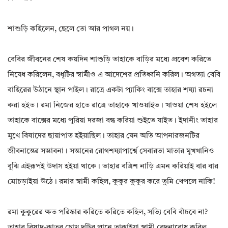
শাশুড়ি কহিলেন, ছেলে তো আর পাগল নয়।
বেবির জীবনের শেষ কয়দিন শাশুড়ি তাহাকে বাড়ির মধ্যে প্রবেশ করিতে
নিযেধ করিলেন, বধূটির স্বামীও এ আদেশের প্রতিধ্বনি করিল। অগত্যা বেবি
বাহিরের উঠানে স্থান পাইল। রাত্রে একটা প্যাকিং বাক্সে তাহার শয্যা রচনা
করা হইত। রমা নিজের হাতে রাত্রে তাহাকে খাওয়াইত। খাওয়া শেষ হইলে
তাহাকে বাক্সের মধ্যে পুরিয়া দরজা বন্ধ করিয়া শুইতে যাইত। ইদানীং তাহার
মুখে বিষাদের ছায়াপাত হইয়াছিল। তাহার যেন অতি আপনারজনটির
জীবনান্তের সম্ভাবনা। সন্তানের রোগশয্যাপার্শ্বে সেবারতা মাতার মুখখানিও
বুঝি এইরূপই উদাস হইয়া থাকে। তাহার বত্রিশ নাড়ি এমন করিয়াই বার বার
মোচড়াইয়া উঠে। রমার স্বামী কহিল, কুকুর কুকুর করে তুমি খেপলে নাকি!
রমা কুকুরের ক্ষত পরিষ্কার করিতে করিতে কহিল, সত্যি বেবি বাঁচবে না?
তাহার বিষাদ-কাতর চোখ দুটির পানে তাকাইয়া স্বামী বেদনাবোধ করিল,