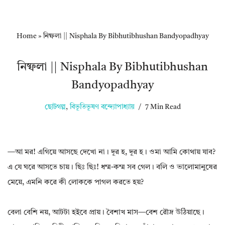
Home
»
নিষ্ফলা || Nisphala By Bibhutibhushan Bandyopadhyay
নিষ্ফলা || Nisphala By Bibhutibhushan
Bandyopadhyay
ছোটগল্প
,
বিভূতিভূষণ বন্দ্যোপাধ্যায়
7 Min Read
—আ মর! এগিয়ে আসছে দেখো না। দূর হ, দূর হ। ওমা আমি কোথায় যাব?
এ যে ঘরে আসতে চায়। ছিঃ ছিঃ! ধম্ম-কম্ম সব গেল। বলি ও ভালোমানুষের
মেয়ে, এমনি করে কী লোককে পাগল করতে হয়?
বেলা বেশি নয়, আটটা হইবে প্রায়। বৈশাখ মাস—বেশ রৌদ্র উঠিয়াছে।