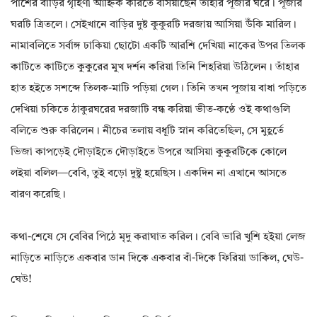
পাশের বাড়ির গৃহিণী আহ্নিক করিতে বসিয়াছেন তাঁহার পূজার ঘরে। পূজার
ঘরটি ত্রিতলে। সেইখানে বাড়ির দুষ্ট কুকুরটি দরজায় আসিয়া উঁকি মারিল।
নামাবলিতে সর্বাঙ্গ ঢাকিয়া ছোটো একটি আরশি দেখিয়া নাকের উপর তিলক
কাটিতে কাটিতে কুকুরের মুখ দর্শন করিয়া তিনি শিহরিয়া উঠিলেন। তাঁহার
হাত হইতে সশব্দে তিলক-মাটি পড়িয়া গেল। তিনি তখন পূজায় বাধা পড়িতে
দেখিয়া চকিতে ঠাকুরঘরের দরজাটি বন্ধ করিয়া ভীত-কণ্ঠে ওই কথাগুলি
বলিতে শুরু করিলেন। নীচের তলায় বধূটি স্নান করিতেছিল, সে মুহূর্তে
ভিজা কাপড়েই দৌড়াইতে দৌড়াইতে উপরে আসিয়া কুকুরটিকে কোলে
লইয়া বলিল—বেবি, তুই বড়ো দুষ্টু হয়েছিস। একদিন না এখানে আসতে
বারণ করেছি।
কথা-শেষে সে বেবির পিঠে মৃদু করাঘাত করিল। বেবি ভারি খুশি হইয়া লেজ
নাড়িতে নাড়িতে একবার ডান দিকে একবার বাঁ-দিকে ফিরিয়া ডাকিল, ঘেউ-
ঘেউ!