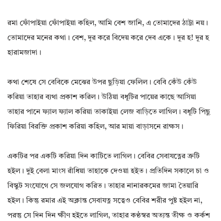
রমা ফোঁপাইয়া ফোঁপাইয়া কহিল, আমি বেশ জানি, এ তোমাদের ঠাট্টা নয়।
তোমাদের মনের কথা। বেশ, দূর করে বিদেয় করে দেব একে। দূর হ! দূর হ
হারামজাদা।
কথা শেষে সে বেবিকে মেঝের উপর ছুড়িয়া ফেলিল। বেবি কেঁউ কেঁউ
করিয়া তাহার ব্যথা প্রকাশ করিল। উঠিয়া বধূটির পায়ের কাছে আসিয়া
তাহার পানে ফ্যাল ফ্যাল করিয়া তাকাইয়া লেজ বাড়িতে লাগিল। বধূটি পিছু
ফিরিয়া বিরক্তি প্রকাশ করিয়া কহিল, আর মায়া বাড়াসনে রাক্ষস।
একটির পর একটি করিয়া দিন কাটিতে লাগিল। বেবির সেবাযত্নের ত্রুটি
হইল। দুই বেলা মাংস রাঁধিয়া তাহাকে দেওয়া হইত। প্রতিদিন সকালে চা ও
বিস্কুট সংযোগে সে জলযোগ করিত। তাহার নানারকমের জামা তৈয়ারি
হইল। কিন্তু রমার এই অক্লান্ত সেবাযত্ন সত্বেও বেবির শরীর পুষ্ট হইল না,
পরন্তু সে দিন দিন ক্ষীণ হইতে লাগিল, তাহার কণ্ঠস্বর অত্যন্ত তীক্ষ ও কর্কশ