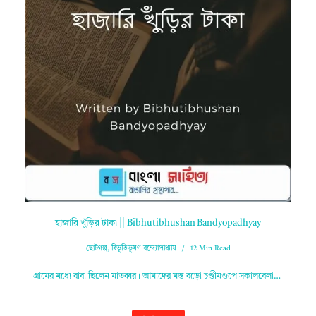
হাজারি খুঁড়ির টাকা || Bibhutibhushan Bandyopadhyay
ছোটগল্প
,
বিভূতিভূষণ বন্দ্যোপাধ্যায়
12 Min Read
গ্রামের মধ্যে বাবা ছিলেন মাতব্বর। আমাদের মস্ত বড়ো চণ্ডীমণ্ডপে সকালবেলা…