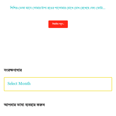
শিশির-ভেজা ঘাসে তোমার চাঁপা রঙের পাতোমার চোখে চোখ রেখেছে।সদ্য ফোটা…
বিস্তারিত পড়ুন »
সংরক্ষণাগার
আপনার ভাষা ব্যবহার করুন