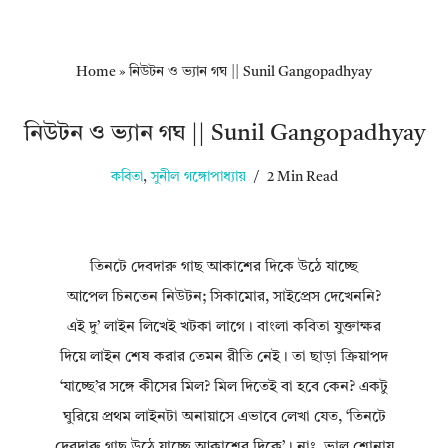
Home
»
নিউটন ও ভ্যান গঘ || Sunil Gangopadhyay
নিউটন ও ভ্যান গঘ || Sunil Gangopadhyay
কবিতা
,
সুনীল গঙ্গোপাধ্যায়
2 Min Read
তিনটে দেবদারু গাছ আকাশের দিকে উঠে যাচ্ছে
আপেল চিনতেন নিউটন; সিকামোর, সাইপ্রেস দেখেননি?
এই দু’ লাইন লিখেই খটকা লাগে। বাংলা কবিতা যুক্তাক্ষর
দিয়ে লাইন শেষ করার তেমন রীতি নেই। তা ছাড়া ক্রিয়াপদ
‘যাচ্ছে’র সঙ্গে কীসের মিল? মিল দিতেই বা হবে কেন? একটু
ঘুরিয়ে প্রথম লাইনটা অনায়াসে এভাবে লেখা যেত, ‘তিনটে
দেবদারু গাছ উঠে যাচ্ছে আকাশের দিকে’। নাঃ, ভাল শোনায়