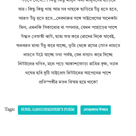
পড়তে দেখে…। কিছু কিছু মানুষ অন্য মানুষদের ছাড়িয়ে
যায়। কিছু কিছু গাছ আর সব গাছকে ছাড়িয়ে উঁচু হতে হতে,
আরও উঁচু হতে হতে…দেবদারুর সঙ্গে সাইপ্রেসের অনেকটা
মিল, এমনকি সিকামোর বা পপলার, যেমন পাহাড়ের পাশে
উদ্ধত তেজস্বী ঝাউ, ছায়া জয় করে রোদের দিকে যাবেই,
অনবরত মাথা উঁচু করে যাচ্ছে, ভূমি থেকে রসের স্রোত নাচতে
নাচতে উঠে যাচ্ছে ডগা পর্যন্ত, যেন নস্যাৎ করে দিচ্ছে
নিউটনের গণিত, মনে পড়ে আকাশজোড়া রাত্রির বৃক্ষ, ভ্যান
গঘের ছবি দুটি সাইপ্রেস নিউটনের আপেলের পাশে
প্রতিস্পর্ধীর মতন বিস্ময় হয়ে থাকে!
Tags:
SUNIL GANGOPADHYAY'S POEM
ভোরবেলার উপহার