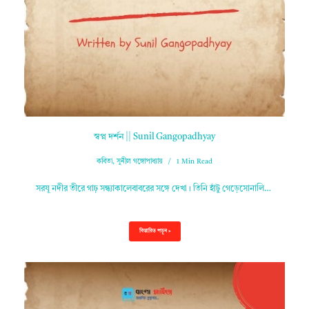
স্বপ্ন দর্শন || Sunil Gangopadhyay
কবিতা
,
সুনীল গঙ্গোপাধ্যায়
1 Min Read
সরযূ নদীর তীরে গাঢ় সন্ধ্যাকালেবাবরের সঙ্গে দেখা। তিনি হাঁটু গেড়েসোনালি…
বিস্তারিত পড়ুন »