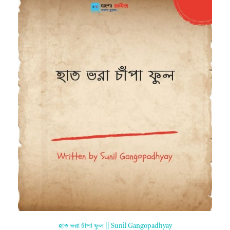
হাত ভরা চাঁপা ফুল || Sunil Gangopadhyay