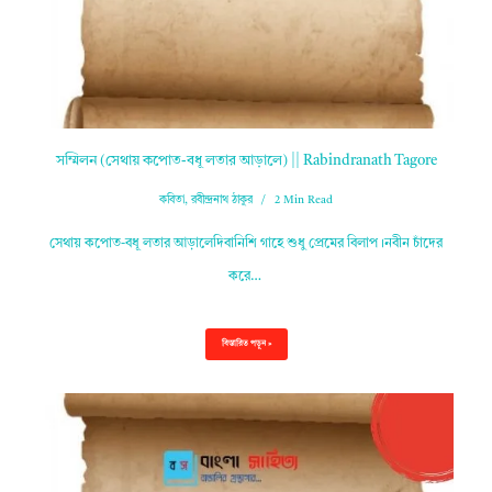
সম্মিলন (সেথায় কপোত-বধূ লতার আড়ালে) || Rabindranath Tagore
কবিতা
,
রবীন্দ্রনাথ ঠাকুর
2 Min Read
সেথায় কপোত-বধূ লতার আড়ালেদিবানিশি গাহে শুধু প্রেমের বিলাপ।নবীন চাঁদের
করে…
বিস্তারিত পড়ুন »