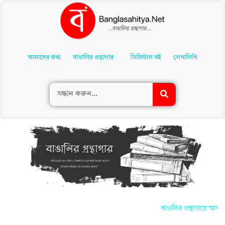
Skip
To
আমাদের কথা
বাঙালির গ্রন্থাগার
ডিজিটাল বই
লেখালিখি
Content
বাঙালির গ্রন্থাগারে আপনাদে