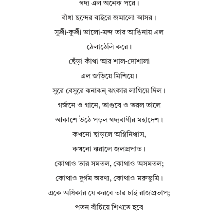
গদ্য এল অনেক পরে।
বাঁধা ছন্দের বাইরে জমালো আসর।
সুশ্রী‐কুশ্রী ভালো‐মন্দ তার আঙিনায় এল
ঠেলাঠেলি করে।
ছেঁড়া কাঁথা আর শাল‐দোশালা
এল জড়িয়ে মিশিয়ে।
সুরে বেসুরে ঝনাঝন্ ঝংকার লাগিয়ে দিল।
গর্জনে ও গানে, তাণ্ডবে ও তরল তালে
আকাশে উঠে পড়ল গদ্যবাণীর মহাদেশ।
কখনো ছাড়লে অগ্নিনিশ্বাস,
কখনো ঝরালে জলপ্রপাত।
কোথাও তার সমতল, কোথাও অসমতল;
কোথাও দুর্গম অরণ্য, কোথাও মরুভূমি।
একে অধিকার যে করবে তার চাই রাজপ্রতাপ;
পতন বাঁচিয়ে শিখতে হবে