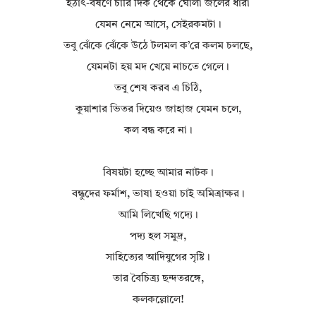
হঠাৎ‐বর্ষণে চারি দিক থেকে ঘোলা জলের ধারা
যেমন নেমে আসে, সেইরকমটা।
তবু ঝেঁকে ঝেঁকে উঠে টলমল ক’রে কলম চলছে,
যেমনটা হয় মদ খেয়ে নাচতে গেলে।
তবু শেষ করব এ চিঠি,
কুয়াশার ভিতর দিয়েও জাহাজ যেমন চলে,
কল বন্ধ করে না।
বিষয়টা হচ্ছে আমার নাটক।
বন্ধুদের ফর্মাশ, ভাষা হওয়া চাই অমিত্রাক্ষর।
আমি লিখেছি গদ্যে।
পদ্য হল সমুদ্র,
সাহিত্যের আদিযুগের সৃষ্টি।
তার বৈচিত্র্য ছন্দতরঙ্গে,
কলকল্লোলে!