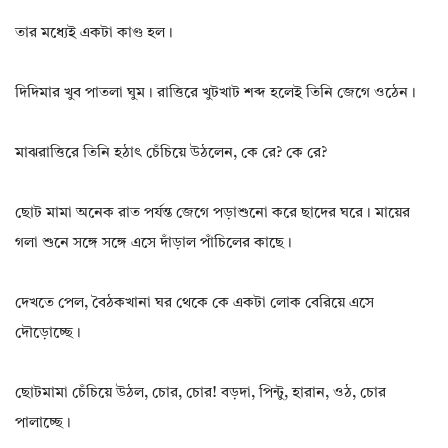
তার মধ্যেই একটা কাণ্ড হল।
দিদিমার খুব পাতলা ঘুম। রাত্তিরে খুটখাট শব্দ হলেই তিনি জেগে ওঠেন।
মাঝরাত্তিরে তিনি হঠাৎ চেঁচিয়ে উঠলেন, কে রে? কে রে?
ছোট মামা অনেক রাত পর্যন্ত জেগে পড়াশুনো করে ছাদের ঘরে। মায়ের
গলা শুনে সঙ্গে সঙ্গে এসে দাঁড়াল পাঁচিলের কাছে।
দেখতে পেল, বৈঠকখানা ঘর থেকে কে একটা লোক বেরিয়ে এসে
দৌড়োচ্ছে।
ছোটমামা চেঁচিয়ে উঠল, চোর, চোর! বড়দা, পিন্টু, হারান, ওঠ, চোর
পালাচ্ছে।