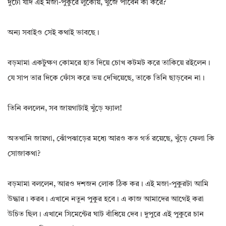
দুটো যদি এই মজা-পুকুরে লুকোয়, খুঁজে পাবেন কী করে?
অন্য সবাইও সেই কথাই ভাবছে।
বড়মামা একটুক্ষণ কোমরে হাত দিয়ে চোখ কটমট করে তাকিয়ে রইলেন।
যে সাপ তার দিকে ফোঁস করে ভয় দেখিয়েছে, তাকে তিনি ছাড়বেন না।
তিনি বললেন, সব জায়গাটাই খুঁড়ে ফ্যাল!
অতখানি জায়গা, ঝোঁপঝাড়ের মধ্যে আরও কত গর্ত রয়েছে, খুঁড়ে ফেলা কি
সোজাকথা?
বড়মামা বললেন, আরও দশজন লোক ঠিক কর। এই মজা-পুকুরটা আমি
উদ্ধার। করব। এখানে নতুন পুকুর হবে। এ কাজ আমাদের আগেই করা
উচিত ছিল। এখানে সিমেন্টের ঘাট বাঁধিয়ে দেব। দুপুরে এই পুকুরে চান