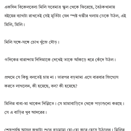
একদিন বিকেলবেলা মিলি সবেমাত্র স্কুল থেকে ফিরেছে, বৈঠকখানায়
বইয়ের ব্যাগটা রাখতেই সেই মূর্তিটা যেন স্পষ্ট গম্ভীর গলায় ডেকে উঠল, এই
মিলি, মিলি।
মিলি সঙ্গে-সঙ্গে চোখ খুঁজে দৌড়।
ওদিকের বারান্দায় দিদিমাকে দেখেই তাকে আঁকড়ে ধরে কেঁদে উঠল।
প্রথমে সে কিছু বলতেই চায় না। তারপর বড়মামা এসে বারবার জিগ্যেস
করতে লাগলেন, কী হয়েছে, বল? কী হয়েছে?
মিলির বাবা-মা থাকেন দিল্লিতে। সে মামাবাড়িতে থেকে পড়াশুনো করছে।
সে এ বাড়ির খুব আদরের।
শেষপর্যন্ত আসল কথাটা শুনে বড়মামা হো-হো করে হেসে উঠলেন। মিলির