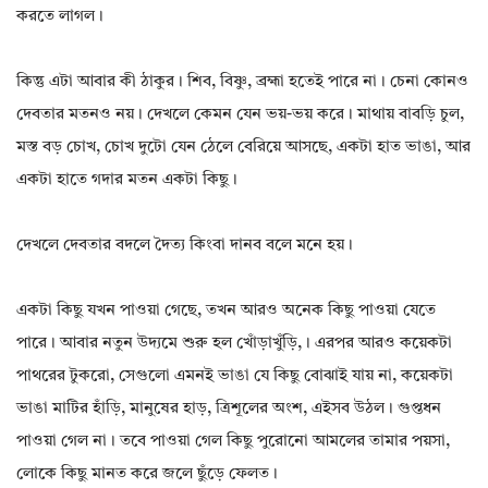
করতে লাগল।
কিন্তু এটা আবার কী ঠাকুর। শিব, বিষ্ণু, ব্রহ্মা হতেই পারে না। চেনা কোনও
দেবতার মতনও নয়। দেখলে কেমন যেন ভয়-ভয় করে। মাথায় বাবড়ি চুল,
মস্ত বড় চোখ, চোখ দুটো যেন ঠেলে বেরিয়ে আসছে, একটা হাত ভাঙা, আর
একটা হাতে গদার মতন একটা কিছু।
দেখলে দেবতার বদলে দৈত্য কিংবা দানব বলে মনে হয়।
একটা কিছু যখন পাওয়া গেছে, তখন আরও অনেক কিছু পাওয়া যেতে
পারে। আবার নতুন উদ্যমে শুরু হল খোঁড়াখুঁড়ি,। এরপর আরও কয়েকটা
পাথরের টুকরো, সেগুলো এমনই ভাঙা যে কিছু বোঝাই যায় না, কয়েকটা
ভাঙা মাটির হাঁড়ি, মানুষের হাড়, ত্রিশূলের অংশ, এইসব উঠল। গুপ্তধন
পাওয়া গেল না। তবে পাওয়া গেল কিছু পুরোনো আমলের তামার পয়সা,
লোকে কিছু মানত করে জলে ছুঁড়ে ফেলত।