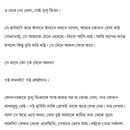
এ চোর তো চেনা, সেই ভুলু মিঞা।
সে হাউহাউ করে কাঁদতে কাঁদতে বলতে লাগল, আমার কোনও দোষ নাই
সোনাভাই, সে আমাকে টেনে এনেছে। নিজে আসি নাই। আমি বাপের জন্মে
কখনো কিছু চুরি করি নাই। সে টেনে আনল জোর করে।
সে মানে কে? কে টেনে আনল?
ওই দানবটা! ওই ব্রহ্মদৈত্য।
কোনওরকমে ভুলু মিঞাকে শান্ত করার পর যা বোঝা গেল, তার কোনও
মাথামুন্ডু নেই। ওই মূর্তিটা নাকি রোজই তাকে স্বপ্নে দেখা দেয়। ভয় দেখায়।
আজ সে স্বপ্নে এসে বলল, কেন তুই আমাকে মাটির তলা থেকে তুলে
আনলি? যেখান থেকে এনেছিলি, সেখানে রেখে আয়। নইলে তোর সর্বনাশ