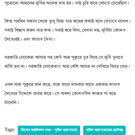
পুরোনো আমলের মূর্তির অনেক দাম হয়। তাই চুরি করে বেচতে চেয়েছিল।
কিন্তু পরদিন সকাল থেকে ভুলু মিয়া তার স্বপ্নের কথাই বলে বেড়াতে লাগল।
সবাই বিশ্বাস করল তার কথা। সবাই ধরে নিল, দেবতা নয়, মূর্তিটা কোনও
দৈত্যেরই। এবং জাগ্রত দৈত্য।
সরকারি লোকেরা আসার পর কেউ আর পুকুরে ডুব দিয়ে সে মূর্তি তুলতে
রাজি হল না। সরকারি লোকেরাও আর বেশি আগ্রহ না দেখিয়ে ফিরে গেল।
এখন যারা পুকুরে স্নান করে, তারা জলে নামবার আগে একবার জাগ্রত
দৈত্যের উদ্দেশে প্রণাম করে। সে অবশ্য কোনওদিন কারুর পা ধরে
টানেনি।
Tags:
কিশোর কল্পবিজ্ঞান সমগ্র – সুনীল গঙ্গোপাধ্যায়
সুনীল গঙ্গোপাধ্যায়ের ছোটগল্প