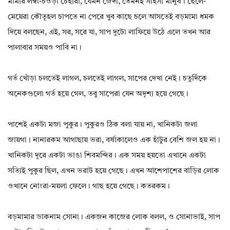
মামার লম্বা-চওড়া চেহারা, যেমন জেদী, তেমনই সাহসী মানুষ। ছেলে-
মেয়েরা কৌতূহল চাপতে না পেরে খুব কাছে চলে আসতেই বড়মামা ধমক
দিয়ে বলছেন, এই, সর, সরে যা, সাপ দুটো লাফিয়ে উঠে এলে তখন আর
পালাবার সময়ও পাবি না।
গর্ত খোঁড়া চলতেই লাগল, চলতেই লাগল, সাপের দেখা নেই। চতুর্দিকে
অনেকগুলো গর্ত হয়ে গেল, তবু সাপেরা যেন অদৃশ্য হয়ে গেছে।
পাশেই একটা মজা পুকুর। পুকুরও ঠিক বলা যায় না, খানিকটা জলা
জায়গা। নানারকম আগাছায় ভরা, বর্ষাকালেও এক হাঁটুর বেশি জল হয় না।
খানিকটা দূরে একটা ভাঙা শিবমন্দির। এক সময় হয়তো এখানে একটা
সত্যিই পুকুর ছিল, এখন ভরাট হয়ে গেছে। এখন আশেপাশের বাড়ির লোক
ওখানে নোংরা-ময়লা ফেলে। গাছ হয়ে গেছে। কতরকম।
বড়মামার ডাকনাম সোনা। একজন কাজের লোক বলল, ও সোনাভাই, সাপ