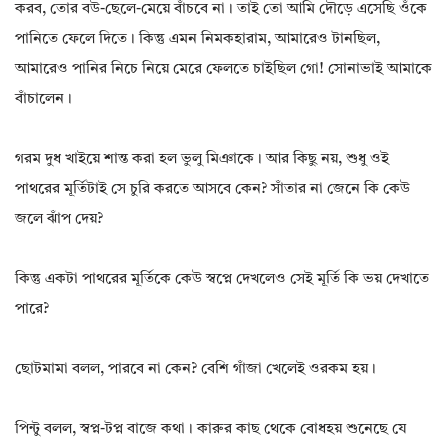
করব, তোর বউ-ছেলে-মেয়ে বাঁচবে না। তাই তো আমি দৌড়ে এসেছি ওঁকে
পানিতে ফেলে দিতে। কিন্তু এমন নিমকহারাম, আমারেও টানছিল,
আমারেও পানির নিচে নিয়ে মেরে ফেলতে চাইছিল গো! সোনাভাই আমাকে
বাঁচালেন।
গরম দুধ খাইয়ে শান্ত করা হল ভুলু মিঞাকে। আর কিছু নয়, শুধু ওই
পাথরের মূর্তিটাই সে চুরি করতে আসবে কেন? সাঁতার না জেনে কি কেউ
জলে ঝাঁপ দেয়?
কিন্তু একটা পাথরের মূর্তিকে কেউ স্বপ্নে দেখলেও সেই মূর্তি কি ভয় দেখাতে
পারে?
ছোটমামা বলল, পারবে না কেন? বেশি গাঁজা খেলেই ওরকম হয়।
পিন্টু বলল, স্বপ্ন-টপ্ন বাজে কথা। কারুর কাছ থেকে বোধহয় শুনেছে যে