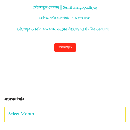
সেই অদ্ভুত লোকটা || Sunil Gangopadhyay
ছোটগল্প
,
সুনীল গঙ্গোপাধ্যায়
8 Min Read
সেই অদ্ভুত লোকটা এক-একটা মানুষের কিছুতেই বয়েসটা ঠিক বোঝা যায়…
বিস্তারিত পড়ুন »
সংরক্ষণাগার