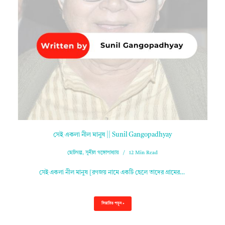
সেই একলা নীল মানুষ || Sunil Gangopadhyay
ছোটগল্প
,
সুনীল গঙ্গোপাধ্যায়
12 Min Read
সেই একলা নীল মানুষ [রণজয় নামে একটি ছেলে তাদের গ্রামের…
বিস্তারিত পড়ুন »