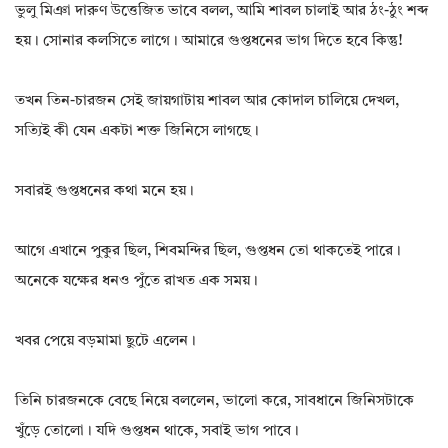
ভুলু মিঞা দারুণ উত্তেজিত ভাবে বলল, আমি শাবল চালাই আর ঠং-ঠুং শব্দ
হয়। সোনার কলসিতে লাগে। আমারে গুপ্তধনের ভাগ দিতে হবে কিন্তু!
তখন তিন-চারজন সেই জায়গাটায় শাবল আর কোদাল চালিয়ে দেখল,
সত্যিই কী যেন একটা শক্ত জিনিসে লাগছে।
সবারই গুপ্তধনের কথা মনে হয়।
আগে এখানে পুকুর ছিল, শিবমন্দির ছিল, গুপ্তধন তো থাকতেই পারে।
অনেকে যক্ষের ধনও পুঁতে রাখত এক সময়।
খবর পেয়ে বড়মামা ছুটে এলেন।
তিনি চারজনকে বেছে নিয়ে বললেন, ভালো করে, সাবধানে জিনিসটাকে
খুঁড়ে তোলো। যদি গুপ্তধন থাকে, সবাই ভাগ পাবে।