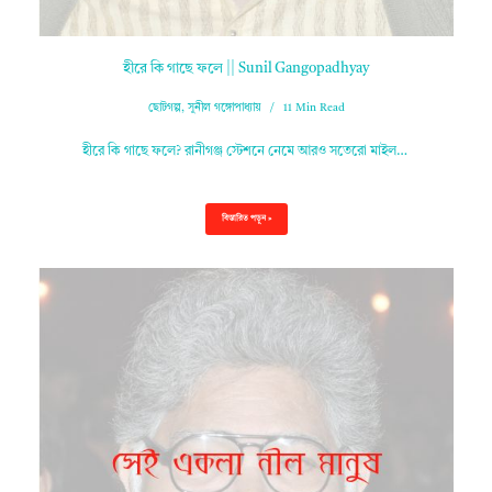
হীরে কি গাছে ফলে || Sunil Gangopadhyay
ছোটগল্প
,
সুনীল গঙ্গোপাধ্যায়
11 Min Read
হীরে কি গাছে ফলে? রানীগঞ্জ স্টেশনে নেমে আরও সতেরো মাইল…
বিস্তারিত পড়ুন »