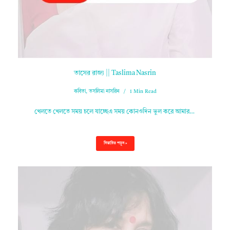
তাসের রাজ্য || Taslima Nasrin
কবিতা
,
তসলিমা নাসরিন
1 Min Read
খেলতে খেলতে সময় চলে যাচ্ছেএ সময় কোনওদিন ভুল করে আমার…
বিস্তারিত পড়ুন »