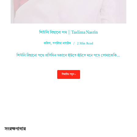
শিউলি বিছানো পথ || Taslima Nasrin
কবিতা
,
তসলিমা নাসরিন
2 Min Read
শিউলি বিছানো পথে প্ৰতিদিন সকালে হাঁটতে হাঁটতে মনে পড়ে তোমাকেকি…
বিস্তারিত পড়ুন »
সংরক্ষণাগার