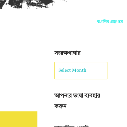
বাঙালির গ্রন্থাগারে আপন
সংরক্ষণাগার
আপনার ভাষা ব্যবহার
করুন