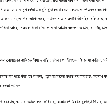
ে অসীম অনন্ত বলিয়া মনে হয়, জন্মজন্মান্তরেও যাহার অবসান কল্পনা করা যায় 
ালোবাসা চূর্ণ হইয়া একমুষ্টি ধূলি হইয়া গেল! হেমন্ত কম্পিতস্বরে এই কিছু
এখনো সেই পাপিয়া ডাকিতেছে, দক্ষিণে বাতাস মশারি কাঁপাইয়া যাইতেছে, এবং 
য়া পড়িয়া আছে। সমস্তই মিথ্যা। ‘ভালোবাসা আমার অপেক্ষাও মিথ্যাবাদিনী, মিথ্
িশংকর ঘোষালের বাড়িতে গিয়া উপস্থিত হইল। প্যারিশংকর জিজ্ঞাসা করিল, “ক
বলিতে কাঁপিতে কাঁপিতে বলিল, “তুমি আমাদের জাতি নষ্ট করিয়াছ, সর্বনাশ 
দ্ধ হইয়া আসিল।
া করিয়াছ, আমার সমাজ রক্ষা করিয়াছ, আমার পিঠে হাত বুলাইয়া দিয়াছ! আ