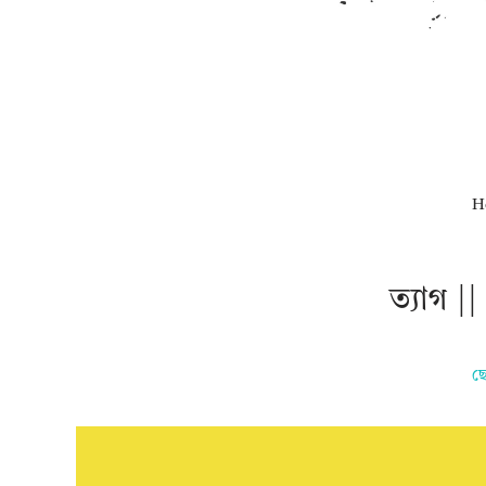
H
ত্যাগ 
ছো