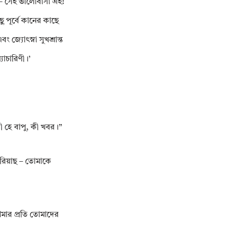
না – সেই ভালোবাসা এই!
 পূর্বে কানের কাছে
জ্যোৎস্না সুখশ্রান্ত
যাচারিণী।’
ী হে বাপু, কী খবর।”
করিয়াছ – তোমাকে
মার প্রতি তোমাদের