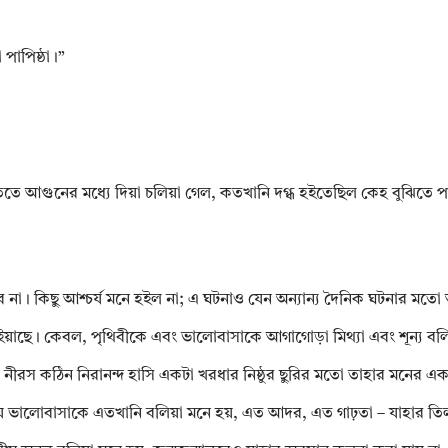
পাপিষ্ঠা।”
গতিতে আগুনের মধ্যে দিয়া চলিয়া গেল, কতখানি দগ্ধ হইতেছিল কেহ বুঝিতে পা
ইবে না। কিছু আশ্চর্য মনে হইল না; এ ঘটনাও যেন অন্যান্য দৈনিক ঘটনার মতো
হইয়াছে। কেবল, পৃথিবীকে এবং ভালোবাসাকে আগাগোড়া মিথ্যা এবং শূন্য ব
্ত নীরস কঠিন নিরানন্দ হাসি একটা খরধার নিষ্ঠুর ছুরির মতো তাহার মনের
 যে ভালোবাসাকে এতখানি বলিয়া মনে হয়, এত আদর, এত গাঢ়তা – যাহার তিলম