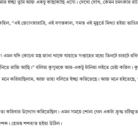
। আমার ইচ্ছা তুমি আজ একটু কাছাকাছি এসো। দেখো দেখি, কেমন চমৎকার রাত্
কহিল, “এই জ্যোৎস্নারাত্রি, এই বসন্তকাল, সমস্ত এই মুহূর্তে মিথ্যা হইয়া ভা
 এমন যদি কোনো মন্ত্র জানা থাকে যাহাতে সপ্তাহের মধ্যে তিনটে চারটে রব
হা শুনিতে রাজি আছি।” বলিয়া কুসুমকে আর-একটু টানিয়া লইতে চেষ্টা করিল। ক
িব মনে করিয়াছিলাম, আজ তাহা বলিতে ইচ্ছা করিতেছে। আজ মনে হইতেছে, ত
কতা করিবার উদ্যোগ করিতেছিল। এমন সময়ে শোনা গেল একটা ক্রুদ্ধ চটিজুতার
ব্দ। হেমন্ত শশব্যস্ত হইয়া উঠিল।