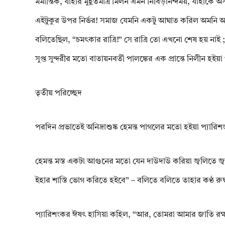
মর্মান্তিক, যাহার মুহূর্তমাত্র মিলন এমন নিবিড়ানন্দময়, যাহাক
এইটুকুর উপর নির্ভর! সমাজ যেমনি একটু আঘাত করিল অমনি অসীম ভ
বলিতেছিল, “চমৎকার রাত্রি!” সে রাত্রি তো এখনো শেষ হয় নাই ; 
সুপ্ত সুন্দরীর মতো বাতায়নবর্তী পালঙ্কের এক প্রান্তে নিলীন হই
তৃতীয় পরিচ্ছেদ
পরদিন প্রভাতেই অনিদ্রাশুষ্ক হেমন্ত পাগলের মতো হইয়া প্যার
হেমন্ত মস্ত একটা আগুনের মতো যেন দাউদাউ করিয়া জ্বলিতে জ্
ইহার শাস্তি ভোগ করিতে হইবে” – বলিতে বলিতে তাহার কণ্ঠ রু
প্যারিশংকর ঈষৎ হাসিয়া কহিল, “আর, তোমরা আমার জাতি রক্ষ