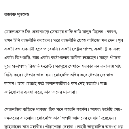
রক্তাক্ত মৃতদেহ
মোহনপ্রসাদ সিং প্রতাপগড়ে সেসময়ে নাকি দামি মানুষ ছিলেন। কারণ,
তখন উনি রাজনীতি করতেন। পরে রাজনীতি ছেড়ে বাণিজ্যে মন দেন। খুব
একটা বড় ব্যবসায়ী হতে পারেননি। একটা পেট্রল পাম্প, একটা ট্রাক এবং
একটা জিপগাড়ি, আর একটা কাঠগোলার মালিক হয়েছেন। মাইল পাঁচেক
দুরে প্রতাপগড় রিজার্ভ ফরেস্ট। মরসুমে সেখানে সরকার বন এলাকায় গাছ
বিক্রি করে। টেন্ডার ডাকা হয়। মোহনজি তদ্বির করে টেন্ডার জোগাড়
করেন। তবে চোরাই কাঠ চালানকারীরাও কম নেই তল্লাটে। যারা
কাঠগোলার ব্যবসা করে, তার তাদের মা-বাবা।
মোহনজির বাড়িতে থাকাটা ঠিক মনে করেনি কর্নেল। আমরা উঠেছি সেচ-
দফতরের বাংলোয়। মোহনজি তার জিপটা আমাদের সেবায় দিয়েছেন।
ড্রাইভারের নাম মহাবীর। গাঁট্টাগোট্টা চেহারা। লছমী ডাকুরানির অসংখ্য গল্প