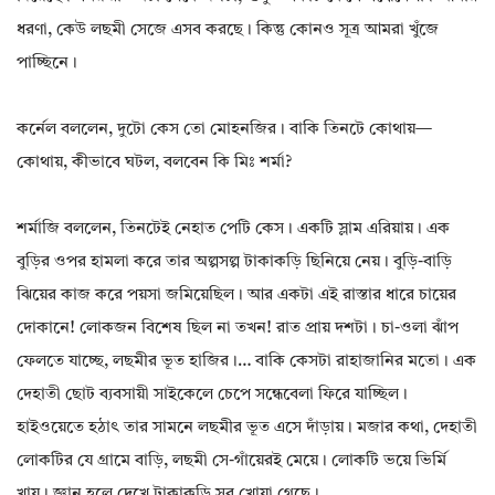
ধরণা, কেউ লছমী সেজে এসব করছে। কিন্তু কোনও সূত্র আমরা খুঁজে
পাচ্ছিনে।
কর্নেল বললেন, দুটো কেস তো মোহনজির। বাকি তিনটে কোথায়—
কোথায়, কীভাবে ঘটল, বলবেন কি মিঃ শর্মা?
শর্মাজি বললেন, তিনটেই নেহাত পেটি কেস। একটি স্লাম এরিয়ায়। এক
বুড়ির ওপর হামলা করে তার অল্পসল্প টাকাকড়ি ছিনিয়ে নেয়। বুড়ি-বাড়ি
ঝিয়ের কাজ করে পয়সা জমিয়েছিল। আর একটা এই রাস্তার ধারে চায়ের
দোকানে! লোকজন বিশেষ ছিল না তখন! রাত প্রায় দশটা। চা-ওলা ঝাঁপ
ফেলতে যাচ্ছে, লছমীর ভূত হাজির।… বাকি কেসটা রাহাজানির মতো। এক
দেহাতী ছোট ব্যবসায়ী সাইকেলে চেপে সন্ধেবেলা ফিরে যাচ্ছিল।
হাইওয়েতে হঠাৎ তার সামনে লছমীর ভূত এসে দাঁড়ায়। মজার কথা, দেহাতী
লোকটির যে গ্রামে বাড়ি, লছমী সে-গাঁয়েরই মেয়ে। লোকটি ভয়ে ভির্মি
খায়। জ্ঞান হলে দেখে টাকাকড়ি সব খোয়া গেছে।