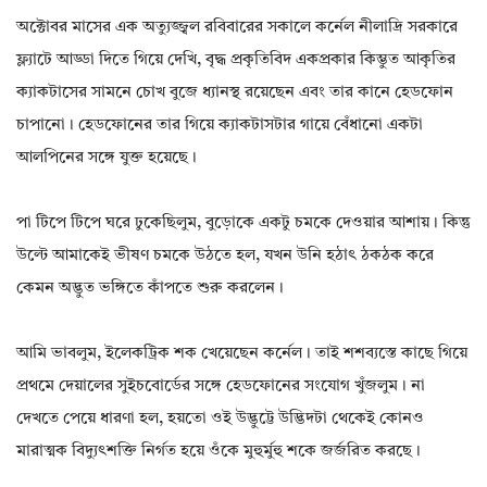
অক্টোবর মাসের এক অত্যুজ্জ্বল রবিবারের সকালে কর্নেল নীলাদ্রি সরকারে
ফ্ল্যাটে আড্ডা দিতে গিয়ে দেখি, বৃদ্ধ প্রকৃতিবিদ একপ্রকার কিম্ভুত আকৃতির
ক্যাকটাসের সামনে চোখ বুজে ধ্যানস্থ রয়েছেন এবং তার কানে হেডফোন
চাপানো। হেডফোনের তার গিয়ে ক্যাকটাসটার গায়ে বেঁধানো একটা
আলপিনের সঙ্গে যুক্ত হয়েছে।
পা টিপে টিপে ঘরে ঢুকেছিলুম, বুড়োকে একটু চমকে দেওয়ার আশায়। কিন্তু
উল্টে আমাকেই ভীষণ চমকে উঠতে হল, যখন উনি হঠাৎ ঠকঠক করে
কেমন অদ্ভুত ভঙ্গিতে কাঁপতে শুরু করলেন।
আমি ভাবলুম, ইলেকট্রিক শক খেয়েছেন কর্নেল। তাই শশব্যস্তে কাছে গিয়ে
প্রথমে দেয়ালের সুইচবোর্ডের সঙ্গে হেডফোনের সংযোগ খুঁজলুম। না
দেখতে পেয়ে ধারণা হল, হয়তো ওই উদ্ভুট্টে উদ্ভিদটা থেকেই কোনও
মারাত্মক বিদ্যুৎশক্তি নির্গত হয়ে ওঁকে মুহুর্মুহু শকে জর্জরিত করছে।