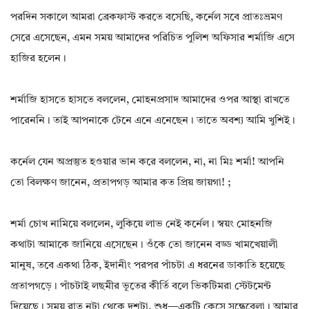
পরদিন সকালে আমরা ব্রেকফাস্ট করতে বসেছি, কর্নেল সবে প্রাতঃভ্রমণ
সেরে এসেছেন, এমন সময় আমাদের পরিচিত পুলিশ অফিসার শর্মাজি এসে
হাজির হলেন।
শর্মাজি হাসতে হাসতে বললেন, মোহনপ্রসাদ আমাদের ওপর আস্থা রাখতে
পারেননি। তাই আপনাকে টেনে এনে এনেছেন। তাতে অবশ্য আমি খুশিই।
কর্নেল যেন অপ্রস্তুত হওয়ার ভান করে বললেন, না, না মিঃ শর্মা! আপনি
তো বিলক্ষণ জানেন, প্রতাপগড় আমার কত প্রিয় জায়গা! ;
শর্মা চোখ নামিয়ে বললেন, লুকিয়ে লাভ নেই কর্নেল। স্বয়ং মোহনজি
কথাটা আমাকে জানিয়ে এসেছেন। ওঁকে তো জানেন বড্ড খামখেয়ালী
মানুষ, তবে একথা ঠিক, ইদানীং পরপর পাঁচটা এ ধরনের ডাকাতি হয়েছে
প্রতাপগড়ে। পাঁচটাই লছমীর ভূতের কীর্তি বলে ভিকটিমরা স্টেটমেন্ট
দিয়েছে। সময় রাত নটা থেকে দশটা, শুধু—একটি কেসে সন্ধেবেলা। আমার