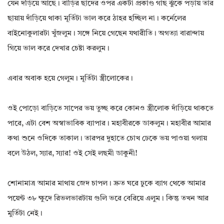
যেন দড়িয়ে আছে। বাড়ির ছাদের ওপর একটা প্রকাণ্ড গাছ ঝুঁকে পড়ায় তার
ছায়ায় দাঁড়িয়ে থাকা মূর্তিটা ভাল করে ঠাহর হচ্ছিল না। কর্নেলের
বাইনোকুলারটা খুঁজলুম। সঙ্গে নিয়ে গেছেন যথারীতি। অগত্যা বারান্দায়
গিয়ে ভাল করে দেখার চেষ্টা করলুম।
এবার অবাক হয়ে গেলুম। মূর্তিটা স্ত্রীলোকের।
ওই পোড়ো বাড়িতে সাপের ভয় তুচ্ছ করে কোনও স্ত্রীলোক দাঁড়িয়ে থাকতে
পারে, এটা বেশ অস্বাভাবিক ব্যাপার। মহাবীরকে ডাকলুম। মহাবীর আমার
কথা শুনে ওদিকে তাকাল। তারপর দুহাতে চোখ ঢেকে ভয় পাওয়া গলায়
বলে উঠল, স্যার, স্যার! ওই সেই লছমী ডাকুনী!
শোনামাত্র আমার মাথায় জেদ চাপল। দ্রুত ঘরে ঢুকে ব্যাগ থেকে আমার
পয়েন্ট ৩৮ ক্ষুদে রিভলভারটায় গুলি ভরে বেরিয়ে এলুম। কিন্তু তখন আর
মুর্তিটা নেই।