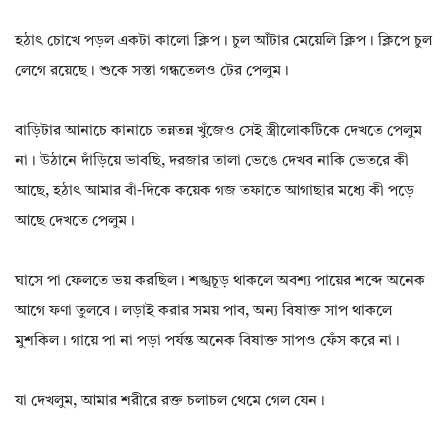
হঠাৎ চোখে পড়ল একটা কালো ক্লিপ। চুল আঁটার মেয়েলি ক্লিপ। ক্লিপে চুল
লেগে রয়েছে। শুকে সস্তা গন্ধতেলও টের পেলুম।
বাড়িটার আনাচে কানাচে তন্নতন্ন খুঁজেও সেই স্ত্রীলোকটিকে দেখতে পেলুম
না। উঠানে দাঁড়িয়ে ভাবছি, দরজার তালা ভেঙে দেখব নাকি ভেতরে কী
আছে, হঠাৎ আমার বাঁ-দিকে কয়েক গজ তফাতে আগাছার মধ্যে কী পড়ে
আছে দেখতে পেলুম।
ঘাসে পা ফেলতে ভয় করছিল। শঙ্খচূড় থাকলে অবশ্য পায়ের শব্দে অনেক
আগে ফণা তুলবে। লড়াই করার সময় পাব, অন্য বিষাক্ত সাপ থাকলে
মুশকিল। গায়ে পা না পড়া পর্যন্ত অনেক বিষাক্ত সাপও ফেঁস করে না।
যা দেখলুম, আমার শরীরে রক্ত চলাচল থেমে গেল যেন।