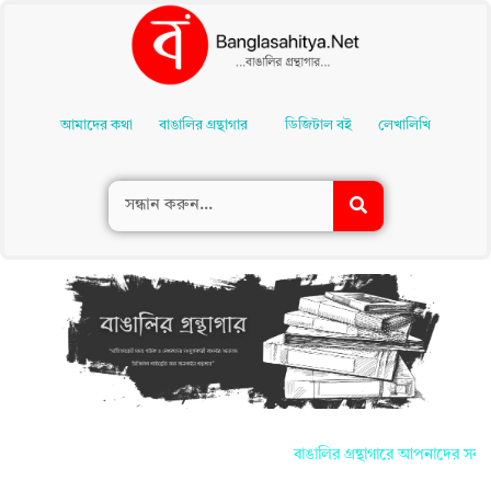
Skip
To
আমাদের কথা
বাঙালির গ্রন্থাগার
ডিজিটাল বই
লেখালিখি
Content
বাঙালির গ্রন্থাগারে আপনাদের সকলকে জানা