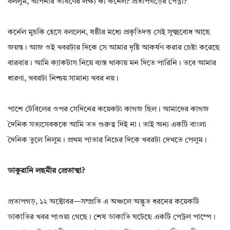
বললুম, আপনার ভাষণের লক্ষ্য কী কর্নেল? প্রতাপগড়ের পেত্নী?
কর্নেল মুচকি হেসে বললেন, ষষ্ঠীর মধ্যে প্রকৃতিদত্ত সেই সূক্ষ্মবোধ আছে
জয়ন্ত। আজ ওই খবরটার দিকে সে আমার দৃষ্টি আকর্ষণ করার চেষ্টা করেছে
বারবার। আমি ক্যাকটাস নিয়ে ব্যস্ত থাকায় মন দিতে পারিনি। তবে আমার
ধারণা, খবরটা নিশ্চয় সামান্য খবর নয়।
পাশে টেবিলের ওপর সেদিনের কয়েকটা কাগজ ছিল। আমাদের কাগজ
দৈনিক সত্যসেবককে আমি তত গুরুত্ব দিই না। তাই অন্য একটি বাংলা
দৈনিক তুলে নিলুম। প্রথম পাতার নিচের দিকে খবরটা দেখতে পেলুম।
ডাকুরানি লছমীর প্রেতাত্মা?
প্রতাপগড়, ১২ অক্টোবর—সম্প্রতি এ অঞ্চলে অদ্ভুত ধরনের কয়েকটি
ডাকাতির খবর পাওয়া গেছে। শেষ ডাকাতি ঘটেছে একটি পেট্রল পাম্পে।