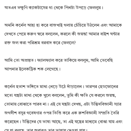
অতএব তক্ষুণি ক্যাকটাসের গা থেকে পিনটা উপড়ে ফেললুম।
অমনি কর্নেল আহা হা করে বাজখাই গলায় চেঁচিয়ে উঠলেন এবং আমাকে
দেখতে পেয়ে করুণ স্বরে বললেন, করলে কী জয়ন্ত! আমার বাইশ ঘন্টার
রক্ত জল করা পরিশ্রম বরবাদ করে ফেললে?
আমি তো অপ্রস্তুত। ফ্যালফ্যাল করে তাকিয়ে বললুম, আমি ভেবেছি
আপনার ইলেকট্রিক শক লেগেছে।
কর্নেল হতাশ ভঙ্গিতে মাথা নেড়ে উঠে দাঁড়ালেন। তারপর হেডফোনের
মতো যন্ত্রটা মাথা থেকে খুলে বললেন, তুমি কী ক্ষতি যে করলে জয়ন্ত,
তোমায় বোঝাতে পারব না। এই যে যন্ত্রটা দেখছ, এটা উদ্ভিদবিজ্ঞানী স্যার
জগদীশ বসুর গবেষণার ওপর ভিত্তি করে এক রুশবিজ্ঞানী সম্প্রতি তৈরি
করেছেন। উদ্ভিদের যে ভাষা আছে, তা এই যন্ত্রের মাধ্যমে বোঝা যায় এবং
সে যা বলছে, তার জবাবও তার ভাষায় দেওয়া যায়।