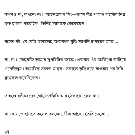
কখনও না, কখনো না। মোহনপ্রসাদ সিং—মানে যাঁর পাম্পে লছমীরানির
ভূত হামলা করেছিল, তিনিই আমাকে ডেকেছেন।
বলেন কী! যে কেউ ডাকলেই আজকাল বুঝি আপনি চাকরের মতো…
না, না। মোহনজি আমার সুপরিচিত জয়ন্ত। একবার ওঁর আতিথ্যে কাটিয়ে
এসেছিলুম। অমায়িক সজ্জন মানুষ। সকালে তুমি চলে যাওয়ার পর উনি
ট্রাঙ্ককল করেছিলেন।
তাহলে ষষ্ঠীচরণের গোয়েন্দাগিরি আর ঠেকানো গেল না।
না। হাসতে হাসতে কর্নেল বললেন, ঠিক আছে। তৈরি থেকো…
দুই