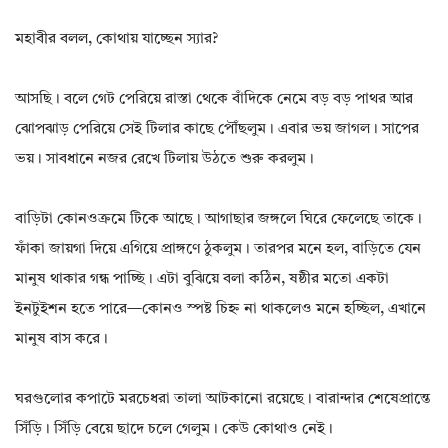
মহাবীর বলল, কোথায় যাচ্ছেন স্যার?
আসছি। বলে গেট পেরিয়ে রাস্তা থেকে বাঁদিকে নেমে বড় বড় পাথর আর
ঝোপঝাড় পেরিয়ে সেই টিলার কাছে পৌঁছলুম। এবার ভয় জাগল। সাপের
ভয়। সাবধানে নজর রেখে টিলায় উঠতে শুরু করলুম।
বাড়িটা কোনওক্রমে টিকে আছে। আগাছার জঙ্গলে ঘিরে ফেলেছে তাকে।
ফাঁকা জায়গা দিয়ে এগিয়ে প্রাঙ্গণে ঠুকলুম। তারপর মনে হল, বাড়িতে যেন
মানুষ থাকার গন্ধ পাচ্ছি। এটা বুঝিয়ে বলা কঠিন, ষষ্ঠীর মতো একটা
ইনটুইশন হতে পারে—কোনও স্পষ্ট চিহ্ন না থাকলেও মনে হচ্ছিল, এখানে
মানুষ বাস করে।
ঘরগুলোর কপাটে মরচেধরা তালা আটকানো রয়েছে। বারান্দার শেষেপ্রান্তে
সিঁড়ি। সিঁড়ি বেয়ে ছাদে চলে গেলুম। কেউ কোথাও নেই।