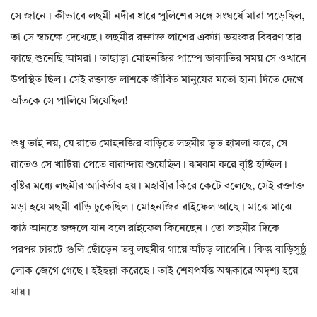
সে জানে। কীভাবে লছমী নদীর ধারে পুলিশের সঙ্গে সংঘর্ষে মারা পড়েছিল,
তা সে স্বচক্ষে দেখেছে। লছমীর রক্তাক্ত লাশের একটা ভয়ংকর বিবরণ তার
কাছে শুনেছি আমরা। তাছাড়া মোহনজির পাম্পে ডাকাতির সময় সে ওখানে
উপস্থিত ছিল। সেই রক্তাক্ত লাশকে জীবিত মানুষের মতো হানা দিতে দেখে
আঁতকে সে পালিয়ে গিয়েছিল!
শুধু তাই নয়, যে রাতে মোহনজির বাড়িতে লছমীর ভূত হামলা করে, সে
রাতেও সে খাটিয়া পেতে বারান্দায় শুয়েছিল। ঝমঝম করে বৃষ্টি হচ্ছিল।
বৃষ্টির মধ্যে লছমীর আবির্ভাব হয়। মহাবীর কিরে কেটে বলেছে, সেই রক্তাক্ত
মড়া হয়ে মছমী বাড়ি ঢুকেছিল। মোহনজির রাইফেল আছে। মাঝে মাঝে
কাঠ আনতে জঙ্গলে যান বলে রাইফেল কিনেছেন। তো লছমীর দিকে
পরপর চারটে গুলি ছোঁড়েন তবু লছমীর গায়ে আঁচড় লাগেনি। কিন্তু বাড়িসুষ্ঠু
লোক জেগে গেছে। হইহল্লা করেছে। তাই শেষপর্যন্ত অন্ধকারে অদৃশ্য হয়ে
যায়।