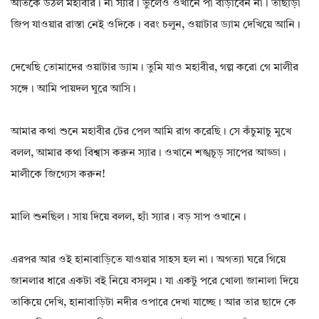
আঁতকে উঠল মহাবীর। না স্যার। ভুলেও ওখানে পা বাড়াবেন না। তাছাড়া
জিপ যাওয়ার রাস্তা নেই ওদিকে। বরং চলুন, ওয়াটার ড্যাম দেখিয়ে আনি।
দেখেছি তোমাদের ওয়াটার ড্যাম। তুমি যাও মহাবীর, গল্প করো গে মালীর
সঙ্গে। আমি পায়দল ঘুরে আসি।
আমার কথা শুনে মহাবীর টের পেল আমি রাগ করেছি। সে কঁচুমাচু মুখে
বলল, আমার কথা বিশ্বাস করুন স্যার। ওখানে শঙ্খচূড় সাপের আড্ডা।
মালীকে জিগ্যেস করুন!
মালি শুনছিল। সায় দিয়ে বলল, হ্যাঁ স্যার। বড় সাপ ওখানে।
এরপর আর ওই হানাবাড়িতে যাওয়ার সাহস হল না। অগত্যা ঘরে গিয়ে
জানলার ধারে একটা বই নিয়ে বসলুম। যা একটু পরে খোলা জানালা দিয়ে
তাকিয়ে দেখি, হানাবাড়িটা নদীর ওপারে দেখা যাচ্ছে। আর তার ছাদে কে