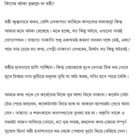
কিসের খটকা বুঝলুম না ষষ্ঠী?
ষষ্ঠী ক্ষুব্ধভাবে বলল, বেশি লেখাপড়া জানিনে কাগজের দাদাবাবু! কিন্তু
আমার মনে খটকা বেধেছে। মনে হচ্ছে, বড় কিছু ঘটবে, এগুলো তারই
গোড়াপত্তন। তাছাড়া ডাকাতি শুধু একজনই করল? দলবল সঙ্গে নেই, একা?
আর তার চেয়ে বড় কথা, পেত্নী-ডাকাত? দেখবেন, নির্ঘাৎ বড় কিছু ঘটবেই।
ষষ্ঠীর হাবভাবে হাসি পাচ্ছিল। কিন্তু বেচারাকে দুঃখ দেওয়া ঠিক নয় ভেবে
মুখে চিন্তার ভাব ফুটিয়ে বলুলম তুমি যা আঁচ করছ, সত্যি হতে পারে বৈকি।
আমার কথা শুনে সে কর্নেলের দিকে খুব আশা নিয়ে তাকাল। কর্নেল সেটা
টের পেয়ে বললেন, ক্যাকটাসটা নিয়ে ব্যস্ত না থাকলে ব্যাপারটা দেখে আসা
যেত। তাছাড়া এ শরৎকালে প্রতাপগড়ের তুলনা হয় না। প্রকৃতি তাকে এ
সময়টা দারুণ সাজিয়ে তোলে, না? হুম্ জয়ন্ত, রথদেখা কলা-বেচার সম্পূর্ণ
সুযোগ ছিল! ষষ্ঠী হতাশভাবে ঘর থেকে পেয়ালা দুটো নিয়ে বেরিয়ে গেল।