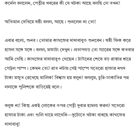
কর্নেল বললেন, পেত্নীর খবরের কী যে খটকা আছে বলছি লে তখন?
অভিমান দেখিয়ে ষষ্ঠী বলল, আছে। শুনলেন না তো!
এবার বলো, শুনব। তোমার কাগজের দাদাবাবুও শুনবেন। ষষ্ঠী ফিক করে
হাসল সঙ্গে সঙ্গে। বলল, মজাটা দেখুন। প্রতাপগড় তো স্যারের সঙ্গে কতবার
আমি গেছি। কাগজের দাদাবাবুও গেছেন। টাউনের শেষে বড় রাস্তার ধারে
পেট্রল পাম্প। কেমন তো? রাত নটায় সেই পাম্পে সতেরো হাজার নগদ
টাকা মজুত রেখেছে মালিক! বিশ্বাস হয় বলুন? বললুম, চুরি-ডাকাতির পর
ললাকে পুলিশকে বাড়িয়েই বলে।
বলুক না! কিন্তু একই লোকের ওপর পেত্নী দুবার হামলা করল? সতেরো
হাজার টাকা এবং গুলি গায়ে লাগেনি—দুটোতে খটকা বাধছে কাগজের
দাদাবাবু!