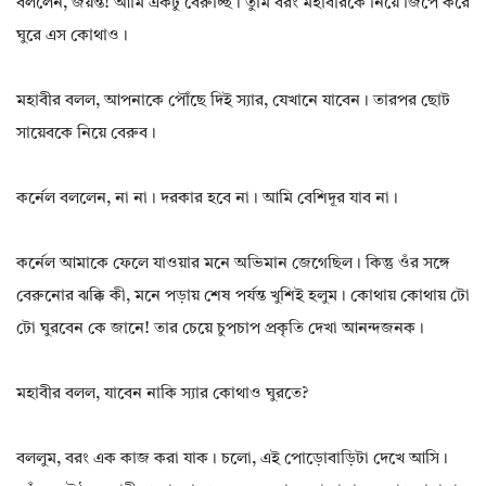
বললেন, জয়ন্ত! আমি একটু বেরুচ্ছি। তুমি বরং মহাবীরকে নিয়ে জিপে করে
ঘুরে এস কোথাও।
মহাবীর বলল, আপনাকে পৌঁছে দিই স্যার, যেখানে যাবেন। তারপর ছোট
সায়েবকে নিয়ে বেরুব।
কর্নেল বললেন, না না। দরকার হবে না। আমি বেশিদূর যাব না।
কর্নেল আমাকে ফেলে যাওয়ার মনে অভিমান জেগেছিল। কিন্তু ওঁর সঙ্গে
বেরুনোর ঝক্কি কী, মনে পড়ায় শেষ পর্যন্ত খুশিই হলুম। কোথায় কোথায় টো
টো ঘুরবেন কে জানে! তার চেয়ে চুপচাপ প্রকৃতি দেখা আনন্দজনক।
মহাবীর বলল, যাবেন নাকি স্যার কোথাও ঘুরতে?
বললুম, বরং এক কাজ করা যাক। চলো, এই পোড়োবাড়িটা দেখে আসি।