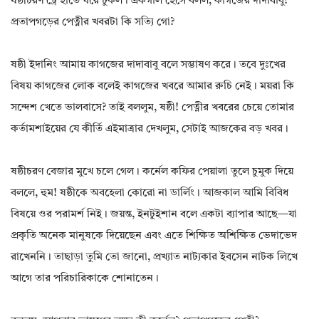
ষষ্ঠীচরণ ট্রে হাতে ঘরে ঢুকল। একগাল হেসে বলল, কাগজের দাদাবাবু!
প্রতাপগড়ের পেত্নীর খবরটা কি সত্যি গো?
ষষ্ঠী ইদানিং আমায় কাগজের দাদাবাবু বলে সম্ভাষণ করে। তবে দুঃখের
বিষয় কাগজের লোক বলেই কাগজের খবরে আমার রুচি নেই। ময়রা কি
সন্দেশ খেতে ভালবাসে? তাই বললুম, ষষ্ঠী! পেত্নীর খবরের চেয়ে তোমার
কর্তামশাইয়ের যে কীর্তি এইমাত্রার দেখলুম, সেটাই আজকের বড় খবর।
ষষ্ঠীচরণ বেজার মুখে চলে গেল। কর্নেল কফির পেয়ালা তুলে চুমুক দিয়ে
বললে, হুম! ষষ্ঠীকে অবহেলা কোরো না ডার্লিং। আজকাল আমি বিবিধ
বিষয়ে ওর পরামর্শ নিই। জয়ন্ত, ইনটুইশান বলে একটা ব্যাপার আছে—যা
প্রকৃতি অনেক মানুষকে দিয়েছেন এবং এতে শিক্ষিত অশিক্ষিত ভেদাভেদ
রাখেননি। তাছাড়া তুমি তো জানো, প্রখ্যাত নাট্যকার ইবসেন নাটক লিখে
আগে তার পরিচারিকাকে শোনাতেন।