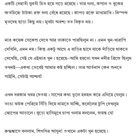
একটি দেহাতী যুবতী চিত হয়ে পড়ে রয়েছে। তার গলা, কপাল ও বুকের
ক্ষতচিহ্নে টাটকা রক্ত দলা বেঁধে রয়েছে। কাপড় রক্তে মাখামাখি। নিস্পন্দ
মৃতদেহ ছাড়া কিছু নয়। মুখটা অবশ্য তত বিকৃত নয়।
মাত্র কয়েক সেকেন্ড দেখে আর তাকাতে পারছিলুম না। এমন খুন-খারাপি
দেখিনি, এমন নয়। কিন্তু একটু আগে এ বাড়ির ছাদে যাকে দাঁড়িয়ে থাকতে
দেখেছি, সেই যে এইমাত্র খুন। হয়েছে–আমি হয়তো যখন নদীর ব্রিজে ছিলুম
তখনই—একথা ভেবেই আমার কষ্ট হচ্ছিল। তার আর্তনাদ কেন শুনতে
পাইনি, সেটাই আশ্চর্য!
এখন দরকার খবর দেওয়া। সাপের কথা ভুলে হনহন করে এগিয়ে গেলুম।
ভাঙা ফটক পেরিয়ে সিঁড়ি দিয়ে নামতে যাচ্ছি, কর্নেলের টুপি দেখলুম
ঝোপের আড়ালে। বুড়ো হাসিমুখে চাপা গলায় বললেন, জয়ন্ত যে!
রুদ্ধশ্বাসে বললাম, শিগগির আসুন! ওখানে একটা খুন হয়েছে।