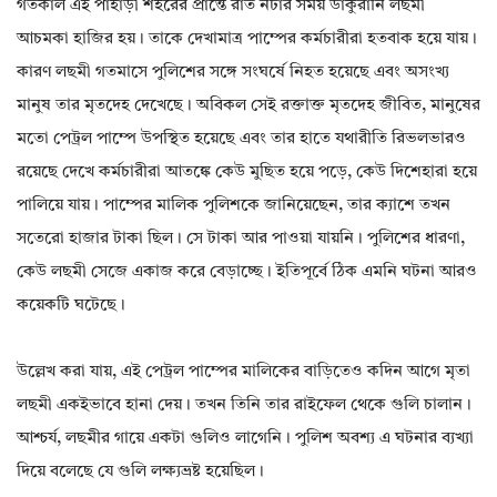
গতকাল এই পাহাড়ী শহরের প্রান্তে রাত নটার সময় ডাকুরানি লছমী
আচমকা হাজির হয়। তাকে দেখামাত্র পাম্পের কর্মচারীরা হতবাক হয়ে যায়।
কারণ লছমী গতমাসে পুলিশের সঙ্গে সংঘর্ষে নিহত হয়েছে এবং অসংখ্য
মানুষ তার মৃতদেহ দেখেছে। অবিকল সেই রক্তাক্ত মৃতদেহ জীবিত, মানুষের
মতো পেট্রল পাম্পে উপস্থিত হয়েছে এবং তার হাতে যথারীতি রিভলভারও
রয়েছে দেখে কর্মচারীরা আতঙ্কে কেউ মুছিত হয়ে পড়ে, কেউ দিশেহারা হয়ে
পালিয়ে যায়। পাম্পের মালিক পুলিশকে জানিয়েছেন, তার ক্যাশে তখন
সতেরো হাজার টাকা ছিল। সে টাকা আর পাওয়া যায়নি। পুলিশের ধারণা,
কেউ লছমী সেজে একাজ করে বেড়াচ্ছে। ইতিপূর্বে ঠিক এমনি ঘটনা আরও
কয়েকটি ঘটেছে।
উল্লেখ করা যায়, এই পেট্রল পাম্পের মালিকের বাড়িতেও কদিন আগে মৃতা
লছমী একইভাবে হানা দেয়। তখন তিনি তার রাইফেল থেকে গুলি চালান।
আশ্চর্য, লছমীর গায়ে একটা গুলিও লাগেনি। পুলিশ অবশ্য এ ঘটনার ব্যখ্যা
দিয়ে বলেছে যে গুলি লক্ষ্যভ্রষ্ট হয়েছিল।