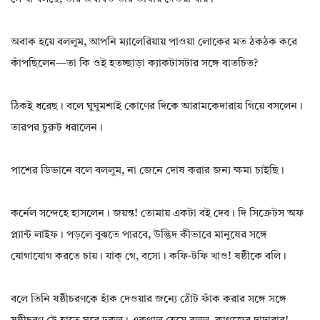
অবাক হয়ে বললুম, আপনি ম্যালেরিয়ায় পাওয়া লোকের মত ঠকঠক করে
কাঁপছিলেন—তা কি ওই হতচ্ছাড়া ক্যাকটাসটার সঙ্গে বাতচিত?
ঠিকই ধরেছ। বলে ঘুঘুমশাই কোণের দিকে আরামকেদারায় গিয়ে বসলেন।
তারপর চুরুট ধরালেন।
পাশের ডিভানে বলে বললুম, না জেনে দোষ করার জন্য ক্ষমা চাইছি।
কর্নেল সন্দেহে হাসলেন। জয়ন্ত! তোমায় একটা বই দেব। দি সিক্রেটস অফ
প্ল্যান্ট লাইফ। পড়লে বুঝতে পারবে, উদ্ভিদ কীভাবে মানুষের সঙ্গে
যোগাযোগ করতে চায়। যাক্ গে, বসো। কফি-টফি খাও! ষষ্ঠীকে বলি।
বলে তিনি ষষ্ঠীচরণকে হাঁক দেওয়ার জন্যে ঠোঁট ফাঁক করার সঙ্গে সঙ্গে