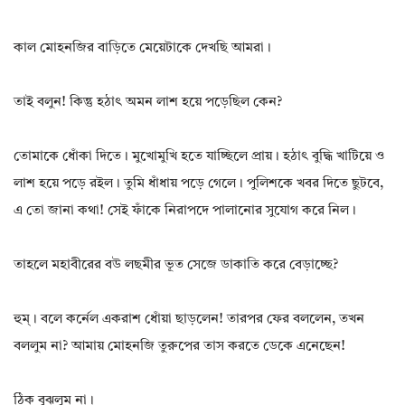
কাল মোহনজির বাড়িতে মেয়েটাকে দেখছি আমরা।
তাই বলুন! কিন্তু হঠাৎ অমন লাশ হয়ে পড়েছিল কেন?
তোমাকে ধোঁকা দিতে। মুখোমুখি হতে যাচ্ছিলে প্রায়। হঠাৎ বুদ্ধি খাটিয়ে ও
লাশ হয়ে পড়ে রইল। তুমি ধাঁধায় পড়ে গেলে। পুলিশকে খবর দিতে ছুটবে,
এ তো জানা কথা! সেই ফাঁকে নিরাপদে পালানোর সুযোগ করে নিল।
তাহলে মহাবীরের বউ লছমীর ভূত সেজে ডাকাতি করে বেড়াচ্ছে?
হুম্। বলে কর্নেল একরাশ ধোঁয়া ছাড়লেন! তারপর ফের বললেন, তখন
বললুম না? আমায় মোহনজি তুরুপের তাস করতে ডেকে এনেছেন!
ঠিক বুঝলুম না।