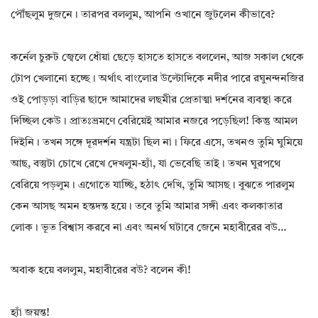
পৌঁছলুম দুজনে। তারপর বললুম, আপনি ওখানে জুটলেন কীভাবে?
কর্নেল চুরুট জ্বেলে ধোঁয়া ছেড়ে হাসতে হাসতে বললেন, আজ সকাল থেকে
টোপ খেলানো হচ্ছে। অর্থাৎ বাংলোর উল্টোদিকে নদীর পারে রঘুনন্দনজির
ওই পোড়ড়া বাড়ির ছাদে আমাদের লছমীর প্রেতাত্মা দর্শনের ব্যবস্থা করে
দিচ্ছিল কেউ। প্রাতঃভ্রমণে বেরিয়েই আমার নজরে পড়েছিল! কিন্তু আমল
দিইনি। তখন সঙ্গে দূরদর্শন যন্ত্রটা ছিল না। ফিরে এসে, তখনও তুমি ঘুমিয়ে
আছ, বস্তুটা চোখে রেখে দেখলুম-হ্যাঁ, যা ভেবেছি তাই। তখন ঘুরপথে
বেরিয়ে পড়লুম। এগোতে যাচ্ছি, হঠাৎ দেখি, তুমি আসছ। বুঝতে পারলুম
কেন আসছ অমন হন্তদন্ত হয়ে। তবে তুমি আমার সঙ্গী এবং কলকাতার
লোক। ভূত বিশ্বাস করবে না এবং অনর্থ ঘটাবে জেনে মহাবীরের বউ…
অবাক হয়ে বললুম, মহাবীরের বউ? বলেন কী!
হ্যাঁ জয়ন্ত!