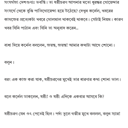
সংসর্গজা দেশগুণাঃ ভবন্তি। তা ষষ্ঠীচরণ আপনার মতো ধুরন্ধর গোয়েন্দার
সংসর্গে থেকে বুঝি পাতিগোয়েন্দা হয়ে উঠেছে? দেখুন কর্নেল, খবরের
কাগজের প্রত্যেকটা খবরে গোলমাল থাকবেই থাকবে। সেটাই নিয়ম। কারণ
খবর যিনি পাঠান এবং যিনি তা অনুবাদ করেন..
বাধা দিয়ে কর্নেল বললেন, জয়ন্ত, জয়ন্ত! আমার কথাটা আগে শোনো।
বলুন।
বরং এক কাজ করা যাক, ষষ্ঠীচরণের মুখেই তার ধারণার কথা শোনা ভাল।
বলে কর্নেল ডাকলেন, ষষ্ঠী! ও ষষ্ঠী এদিকে একবার আসবে কি?
ষষ্ঠীচরণ যেন ওৎ পেতেই ছিল। পর্দা তুলে গম্ভীর মুখে বললল, বলুন স্যার!