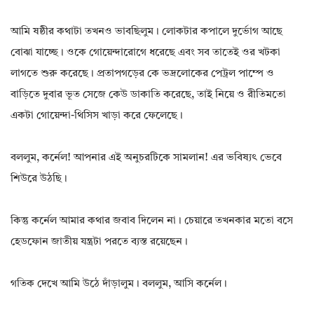
আমি ষষ্ঠীর কথাটা তখনও ভাবছিলুম। লোকটার কপালে দুর্ভোগ আছে
বোঝা যাচ্ছে। ওকে গোয়েন্দারোগে ধরেছে এবং সব তাতেই ওর খটকা
লাগতে শুরু করেছে। প্রতাপগড়ের কে ভদ্রলোকের পেট্রল পাম্পে ও
বাড়িতে দুবার ভূত সেজে কেউ ডাকাতি করেছে, তাই নিয়ে ও রীতিমতো
একটা গোয়েন্দা-থিসিস খাড়া করে ফেলেছে।
বললুম, কর্নেল! আপনার এই অনুচরটিকে সামলান! এর ভবিষ্যৎ ভেবে
শিউরে উঠছি।
কিন্তু কর্নেল আমার কথার জবাব দিলেন না। চেয়ারে তখনকার মতো বসে
হেডফোন জাতীয় যন্ত্রটা পরতে ব্যস্ত রয়েছেন।
গতিক দেখে আমি উঠে দাঁড়ালুম। বললুম, আসি কর্নেল।