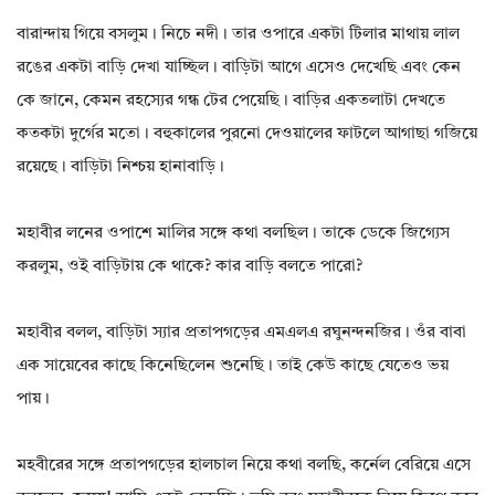
বারান্দায় গিয়ে বসলুম। নিচে নদী। তার ওপারে একটা টিলার মাথায় লাল
রঙের একটা বাড়ি দেখা যাচ্ছিল। বাড়িটা আগে এসেও দেখেছি এবং কেন
কে জানে, কেমন রহস্যের গন্ধ টের পেয়েছি। বাড়ির একতলাটা দেখতে
কতকটা দুর্গের মতো। বহুকালের পুরনো দেওয়ালের ফাটলে আগাছা গজিয়ে
রয়েছে। বাড়িটা নিশ্চয় হানাবাড়ি।
মহাবীর লনের ওপাশে মালির সঙ্গে কথা বলছিল। তাকে ডেকে জিগ্যেস
করলুম, ওই বাড়িটায় কে থাকে? কার বাড়ি বলতে পারো?
মহাবীর বলল, বাড়িটা স্যার প্রতাপগড়ের এমএলএ রঘুনন্দনজির। ওঁর বাবা
এক সায়েবের কাছে কিনেছিলেন শুনেছি। তাই কেউ কাছে যেতেও ভয়
পায়।
মহবীরের সঙ্গে প্রতাপগড়ের হালচাল নিয়ে কথা বলছি, কর্নেল বেরিয়ে এসে