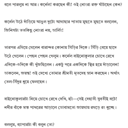
বলে পারলুম না আর। কর্নেল! করছেন কী! ওই নোংরা রক্ত ঘাঁটছেন কেন?
কর্নেল উঠে দাঁড়িয়ে আঙুল দুটো আগাছার পাতায় মুছতে মুছতে বললেন,
জিনিসটা ততকিছু নোংরা নয়, ডার্লিং!
তারপর এগিয়ে গেলেন বারান্দর কোনায় সিড়ির দিকে। সিঁড়ি বেয়ে ছাদে
উঠে গেলেন। পেছন পেছন গেলুম। কর্নেল বাইনোকুলার চোখে রেখে
এদিকে-ওদিকে কী খুঁজছিলেন। একটু পরে একদিকে স্থির হয়ে দাঁড়ালেন!
ডাকলেন, জয়ন্ত! ওই দেখো তোমার শ্রীমতী মৃতদেহ স্নান করছেন। অর্থাৎ
তেল-সিঁদুর ধুয়ে ফেলছেন।
বাইনোকুলারটা নিয়ে চোখে রেখে দেখি, হ্যাঁ—সেই দেহাতী যুবতীই বটে!
নদীর বাঁকে মস্ত পাথরের আড়ালে ডোবামতো জায়গায় রগড়ে রং ধুচ্ছে।
বললুম, ব্যাপারটা কী বলুন তো?