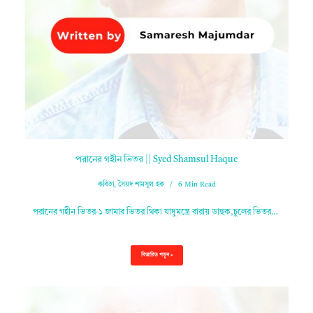
পরানের গহীন ভিতর || Syed Shamsul Haque
কবিতা
,
সৈয়দ শামসুল হক
6 Min Read
পরানের গহীন ভিতর-১ জামার ভিতর থিকা যাদুমন্ত্রে বারায় ডাহুক,চুলের ভিতর…
বিস্তারিত পড়ুন »