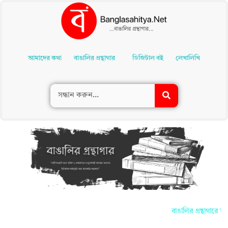
Skip
To
আমাদের কথা
বাঙালির গ্রন্থাগার
ডিজিটাল বই
লেখালিখি
Content
বাঙালির গ্রন্থাগারে আপ