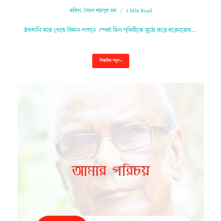
কবিতা
,
সৈয়দ শামসুল হক
1 Min Read
ইজদানি মারা গেছে বিমান-পতনে ।স্পর্ধা ছিল পৃথিবীকে মুঠো করে ধরেনরোম…
বিস্তারিত পড়ুন »