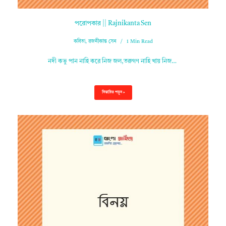
পরোপকার || Rajnikanta Sen
কবিতা
,
রজনীকান্ত সেন
1 Min Read
নদী কভু পান নাহি করে নিজ জল,তরুগণ নাহি খায় নিজ…
বিস্তারিত পড়ুন »