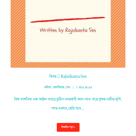
বিনয় || Rajnikanta Sen
কবিতা
,
রজনীকান্ত সেন
1 Min Read
বিজ্ঞ দার্শনিক এক আইল নগরে,ছুটিল নগরবাসী জ্ঞান-লাভ তরে;সুন্দর-গম্ভীর-মূর্তি,
শান্ত-দরশন,হেরি সবে…
বিস্তারিত পড়ুন »