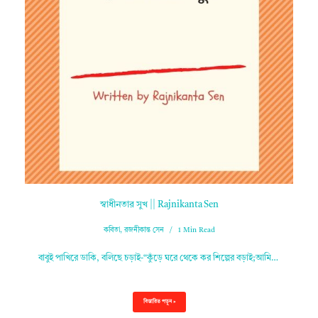
স্বাধীনতার সুখ || Rajnikanta Sen
কবিতা
,
রজনীকান্ত সেন
1 Min Read
বাবুই পাখিরে ডাকি, বলিছে চড়াই-“কুঁড়ে ঘরে থেকে কর শিল্পের বড়াই;আমি…
বিস্তারিত পড়ুন »