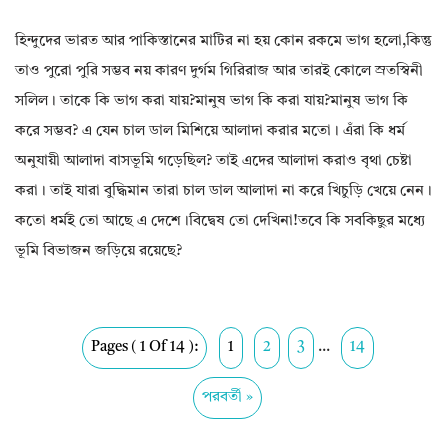
হিন্দুদের ভারত আর পাকিস্তানের মাটির না হয় কোন রকমে ভাগ হলো,কিন্তু
তাও পুরো পুরি সম্ভব নয় কারণ দুর্গম গিরিরাজ আর তারই কোলে স্রতস্বিনী
সলিল। তাকে কি ভাগ করা যায়?মানুষ ভাগ কি করা যায়?মানুষ ভাগ কি
করে সম্ভব? এ যেন চাল ডাল মিশিয়ে আলাদা করার মতো। এঁরা কি ধর্ম
অনুযায়ী আলাদা বাসভূমি গড়েছিল? তাই এদের আলাদা করাও বৃথা চেষ্টা
করা। তাই যারা বুদ্ধিমান তারা চাল ডাল আলাদা না করে খিচুড়ি খেয়ে নেন।
কতো ধর্মই তো আছে এ দেশে।বিদ্বেষ তো দেখিনা!তবে কি সবকিছুর মধ্যে
ভূমি বিভাজন জড়িয়ে রয়েছে?
Pages ( 1 Of 14 ):
1
2
3
...
14
পরবর্তী »