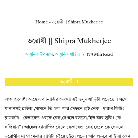
Home
»
ডরোথী || Shipra Mukherjee
ডরোথী || Shipra Mukherjee
আধুনিক উপন্যাস
,
আধুনিক সাহিত্য
179 Min Read
ডরোথী -1
আজ ডরোথী আঙ্কেল ব্যানার্জির দেওয়া এই হলুদ শাড়িটা পড়েছে । সঙ্গে
মানানসই ব্লাউজ ,সামনে ভি গলা আর পেছনে হাই নেক্। দারুণ ফিটিং
ব্লাউজটা। রেভারেন্ড ওরফে রেভ্,দেখলে বলতো,”ইউ আর লুকিং সো
গর্জিয়াস”। আঙ্কেল ব্যানার্জির ছেলে রেভারেন্ড।সেই ছেলে কে দেখলে
ডরোথীর মা পামেলার হাসিটা চুইয়ে চুইয়ে পড়ে। আর পড়বে না ই বা কেন