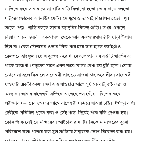
গাড়িতে করে সাবান গোলা বাড়ি বাড়ি বিলানো হতো। তার সাথে চলতো
মাইক্রোফোনের অ্যানাউন্সমেন্ট। সে যুগে ও ভাবেই বিজ্ঞাপন হতো ।খুব
ভালো পন্থা। গাড়ি বলতে সাবান ফ্যাক্টরির নিজস্ব গাড়ি। তখন ওখানে
রিক্সার ও চল হয়নি ।একজায়গা থেকে আর একজায়গায় হাঁটা ছাড়া উপায়
ছিল না। রেল স্টেশনের ওভার ব্রিজ পার হয়ে ডান হাতে বঙ্গাইগাঁও
রেলওয়ে হাইস্কুল। চোখ বুজেই ডরোথী দেখতে পায় সব এই টি গার্ডেন এ
থাকে ডরোথী। বন্ধুদের সাথে এখন মাঝে মাঝে দেখা হয় ছুটী হলে। রোজ
ভোরে না হলে বিকালে বাগেশ্বরী পাহাড়ে যাওয়া চাই ডরোথীর। বাগেশ্বরী
যাওয়াটা একটা নেশা। সূর্য অস্ত যাওয়ার আগে সূর্য কে বাই বাই করা ও
অভ্যাস। আবার বাগেশ্বরী মন্দিরে ও গেছে দল বেঁধে । বিশেষ করে
পরীক্ষার ফল বের হওয়ার আগে বাগেশ্বরী মন্দিরে যাওয়া চাই। ঐখাঁড়া রূপী
দেবীকে প্রতিদিন পুজো করা ও সেই খাঁড়া দিয়েই পাঁঠা বলি দেওয়া হয়।
কোন জাঁক নেই সে মন্দিরের। আটচালার মাটির নিকোন মন্দিরের বুনো
পরিবেশে কলা পাতায় ফল মুল সাজিয়ে ঠাকুরকে ভোগ নিবেদন করা হয়।