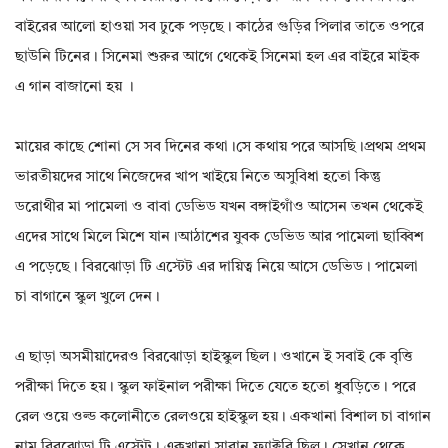
বাইরের আলো হাওয়া সব ঢুকে পড়ছে। কাঠের গুড়ির পিলার তাতে ওপরে
ছাউনি টিনের। সিনেমা শুরুর আগে থেকেই সিনেমা হল এর বাইরে মাইক
এ গান বাজানো হয় ।
মায়ের কাছে শোনা সে সব দিনের কথা।সে কথায় পরে আসছি।প্রথম প্রথম
ভারতীয়দের সাথে নিজেদের খাপ খাইয়ে নিতে অসুবিধা হতো কিন্তু
ডরোথীর মা পামেলা ও বাবা ডেভিড যখন বঙ্গাইগাঁও আসেন তখন থেকেই
এদের সাথে মিলে মিশে যান।আঠাশের যুবক ডেভিড আর পামেলা ছাব্বিশ
এ পড়েছে। বিরঝোড়া টি এস্টেট এর দায়িত্ব নিয়ে আসে ডেভিড। পামেলা
চা বাগানে স্কুল খুলে দেন।
এ ছাড়া অসমীয়াদেরও বিরঝোড়া হাইস্কুল ছিল। ওখানে ই সবাই কে বৃত্তি
পরীক্ষা দিতে হয়। স্কুল ফাইনাল পরীক্ষা দিতে যেতে হতো ধুবড়িতে। পরে
রেল ওয়ে ওল্ড কলোনীতে রেলওয়ে হাইস্কুল হয়। একখানা বিশাল চা বাগান
নাম বিরঝোড়া টি এস্টেট। একখানা সাবান ফ্যাক্টরি ছিল। সেখান থেকে