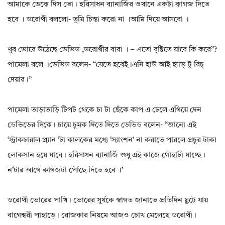
আমাকে ডেকে দিস তো। হরিসাধন ব্যানার্জির ওখানে একটা কাগজ দিতে
হবে । ডরোথী বললো- তুমি চিন্তা করো না ।আমি দিয়ে আসবো ।
খুব ভোরে উঠেছে ডেভিড ,ডরোথীর বাবা । – এতো বৃষ্টিতে যাবে কি করে”?
পামেলা বলে ।ডেভিড বলেন- “যেতে হবেই।এনি হাউ আই হ্যাভ্ টু রিচ্
দেয়ার।”
পামেলা তাড়াতাড়ি টিপট থেকে চা টা ছেঁকে কাপ এ ঢেলে এগিয়ে দেন
ডেভিডের দিকে। চায়ে চুমক দিতে দিতে ডেভিড বলেন- “জানো এই
‘স্ট্রাকচারাল প্ল্যান ‘টা কালকের মধ্যে ‘স্যাংশন’ না করাতে পারলে প্রচুর টাকা
লোকসান হয়ে যাবে। হরিসাধন ব্যানার্জি শুধু এই কাজে গৌহাটী যাচ্ছে।
ন’টার আগে কাগজটা পৌঁছে দিতে হবে ।’
ডরোথী ভোরের পাখি। ভোরের সূর্যকে স্বাগত জানাতে প্রতিদিন ছুটে যায়
বাগেশ্বরী পাহাড়ে। রোজকার নিয়মে আজও চোখ মেলেছে ডরোথী।