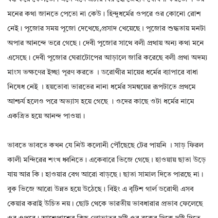
মনের কথা জানতে পেতো না কেউ। হিন্দুধর্মের ওপরে ওর কোনো রোশ
নেই। পূজোর সময় পূজো দেখেছে,প্রসাদ খেয়েছে। পূজোর শুদ্ধতায় মনটা
অপার আনন্দে ভরে গেছে। দেবী পূজোর সাথে বলী প্রথায় অন্য কথা মনে
এসেছে। দেবী পূজোর ঘেরাটোপের আড়ালে জারি করেছে বলী প্রথা অদম্য
মাংস ভক্ষণের ইচ্ছা পূরণ করতে । ডরোথীর মায়ের ধর্মের ব্যাপারে বাধা
নিষেধ নেই । হয়তোবা ভারতের নানা ধর্মের সমন্বয়ের রূপটাতে প্রথমে
আশ্চর্য হলেও পরে অভ্যাস হয়ে গেছে । ওদের কাছে ওটা ধর্মের নামে
একত্রিত হয়ে আনন্দ পাওয়া।
ভাবতে ভাবতে কখন যে নিউ কলোনী পৌঁছেছে টের পায়নি । সাড় ফিরল
কালী মন্দিরের শংখ ধ্বনিতে। একেবারে ভিজে গেছে। হাওয়ায় ছাতা উড়ে
যায় আর কি। হাওয়ার বেগ আরো বাড়ছে। ছাতা সামাল দিতে পারছে না।
বুক ভিজে আরো উন্নত হয়ে উঠেছে। বিইং এ বৃটিশ গার্ল ডরোথী এসব
কেয়ার করাই উচিত নয়। ছোট থেকে ভারতীয় ভাবধারার প্রভাব ফেলেছে