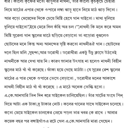
ধার। কালো কৃষ্ণের মতো ঝাড়ুদার নাথনী, তার কালো কুচকুচে চেহারা
নিয়ে মাঠের এপার থেকে ওপারে লম্বা ঝাড়ু হাতে নিয়ে মাঠ ঝাড় দিতো।
আর বড়ো মেয়েদের দিকে চেয়ে মিষ্টি হেসে গান গাইতো। মাথা দুলিয়ে
দুলিয়ে গাইতো”,ইয়ে মেরে দিল কঁহি অর চল।'”,নাথনী কি মনে করে অমন
মিষ্টি সুরেলা গান স্কুলের মাঠে ছড়িয়ে বেড়াতো তা বড়োরা বুঝলেও
ছোটদের মনে কিন্তু অন্য আনন্দের সৃষ্টি করতো নাথনীরঐ গান। ছোটদের
দলে ছিল মলি ,সুছন্দা,আর ডরোথী। ডরোথীরা একটু উঁচু ক্লাসে উঠতেই
নাথনীকে আর দেখা যায় নি। কারণ জানার উৎসাহ না হলেও নাথনী বিহীন
স্কুলের মাঠ খাঁ খাঁ করেছে। ফাঁকা হয়ে গেছে মাঠটা। যে সুরের রেশ স্কুলের
মাঠের এ পার থেকে ওপারে ভেসে বেড়াতো , ডরোথীর মনের আকাশে
নাথনী বিহীন মাঠ খাঁ খাঁ করেছে । এ মাঠে অনেক ভেল্কি হতো।
এ.কে.আনসারি তিন দিন ধরে সাইকেল চালিয়েছিল। তাঁর সার্টের সংগে পিন্
দিয়ে আটা এক টাকা,দু টাকার নোট। কলের গানের সাথে সাইকেল চলেছে।
কতো মেয়ে সাইকেল চালকের প্রেমে পড়ল তার খবর কে রাখে । আবার
কয়েক বছর পর বঙ্গাইগাঁওএ রটে গেল এ.কে.আনসারি মারা গেছেন।