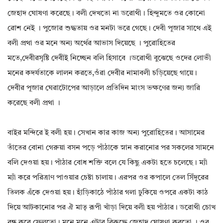
জেহাদ ঘোষণা করেছে। বলী দেখতো না ডরোথী। হিন্দুমতে ওর কোনো
রোশ নেই । পুজোর শুদ্ধতায় ওর মনটা ভরে গেছে। দেবী পূজার সাথে এই
বলী প্রথা ওর মনে অন্য অর্থের আভাস দিয়েছে । পুরোহিতের
মতে,দেবীরসৃষ্টি দেবীই নিচ্ছেন বলি হিসাবে ।ডরোথী বুঝেছে ওদের লোভী
মনের কদর্যতাকে লালন করতে,ওঁরা দেবীর নামাবলী চড়িয়েছে গায়ে।
দেবীর পূজার ঘেরাটোপের আড়ালে প্রতিদিন মাংস ভক্ষণের জন্য জারি
করেছে বলী প্রথা ।
বাইর মন্দিরে ই বলী হয়। সেখান কার কাজ অন্য পুরোহিতের। আসামের
তাঁতের বোনা গেরুয়া বসন পড়ে পাঁঠাকে স্নান করানোর পর সকলের সামনে
বলি দেওয়া হয়। পাঁঠার বোধ শক্তি বলে যে কিছু একটা হতে চলেছে। ম্যাঁ
ম্যাঁ করে পরিত্রাণ পাওয়ার চেষ্টা চালায়। এরপর ওর কপালে তেল সিঁদূরের
তিলক এঁকে দেওয়া হয়। হাঁড়িকাঠে পাঁঠার গলা ঢুকিয়ে ওপরে একটা কাঠ
দিয়ে আটকানোর পর ঐ মাতৃ রূপী খাঁড়া দিয়ে বলী হয় পাঁঠার। ডরোথী চোখ
বন্ধ করে ফেলতো। মনে মনে এটার বিরুদ্ধে জেহাদ ঘোষণা করতো । ওর