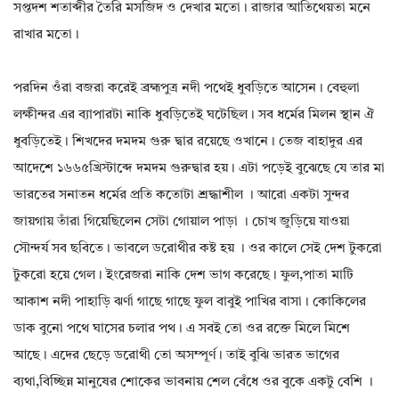
সপ্তদশ শতাব্দীর তৈরি মসজিদ ও দেখার মতো। রাজার আতিথেয়তা মনে
রাখার মতো।
পরদিন ওঁরা বজরা করেই ব্রহ্মপুত্র নদী পথেই ধুবড়িতে আসেন। বেহুলা
লক্ষীন্দর এর ব্যাপারটা নাকি ধুবড়িতেই ঘটেছিল। সব ধর্মের মিলন স্থান ঐ
ধুবড়িতেই। শিখদের দমদম গুরু দ্বার রয়েছে ওখানে। তেজ বাহাদুর এর
আদেশে ১৬৬৫খ্রিস্টাব্দে দমদম গুরুদ্বার হয়। এটা পড়েই বুঝেছে যে তার মা
ভারতের সনাতন ধর্মের প্রতি কতোটা শ্রদ্ধাশীল । আরো একটা সুন্দর
জায়গায় তাঁরা গিয়েছিলেন সেটা গোয়াল পাড়া । চোখ জুড়িয়ে যাওয়া
সৌন্দর্য সব ছবিতে। ভাবলে ডরোথীর কষ্ট হয় । ওর কালে সেই দেশ টুকরো
টুকরো হয়ে গেল। ইংরেজরা নাকি দেশ ভাগ করেছে। ফুল,পাতা মাটি
আকাশ নদী পাহাড়ি ঝর্ণা গাছে গাছে ফুল বাবুই পাখির বাসা। কোকিলের
ডাক বুনো পথে ঘাসের চলার পথ। এ সবই তো ওর রক্তে মিলে মিশে
আছে। এদের ছেড়ে ডরোথী তো অসম্পূর্ণ। তাই বুঝি ভারত ভাগের
ব্যথা,বিচ্ছিন্ন মানুষের শোকের ভাবনায় শেল বেঁধে ওর বুকে একটু বেশি ।