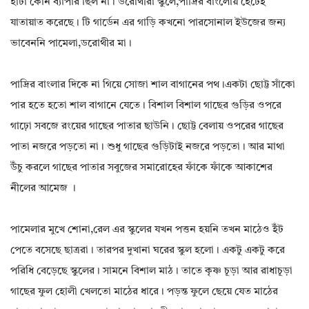
হাঁটা কোন ব্যাপার ছিল না। ডরোথীরা স্কুলে,পাদ্রির বাংলোয় হেঁটেই
যাতায়াত করেছে। টি গার্ডেন এর গাড়ি কখনো পারসোনাল ইউজের জন্য
ভাবেননি পামেলা,ডরোথীর মা।
পাদ্রির বাংলার দিকে না গিয়ে সোজা শাল বাগানের পথ।একটা ছোট্ট সাঁকো
পার হতে হতো শাল বাগানে যেতে। বিশাল বিশাল গাছের গুড়ির ওপরে
গাঢ়ো সবজে রংয়ের গাছের পাতার ছাউনি। ছোট্ট বেলায় ওপরের গাছের
পাতা নজরে পড়তো না। শুধু গাছের গুড়িটাই নজরে পড়তো। আর মাথা
উঁচু করলে গাছের পাতার সবুজের সমারোহের ফাঁকে ফাঁকে আকাশের
নীলের আমেজ ।
পামেলার মুখে শোনা,রেল এর স্কুলের যখন পত্তন হয়নি তখন মাঠেও ইঁট
পেতে বসেছে ছাত্ররা। তারপর দুখানা ঘরের স্কুল হলো। একটু একটু করে
পরিধি বেড়েছে স্কুলের। সামনে বিশাল মাঠ। তাতে কৃষ্ণ চূড়া আর রাধাচূড়া
গাছের ফুল হোলী খেলতো মাঠের ধারে। পড়ন্ত ফুলে ছেয়ে যেত মাঠের