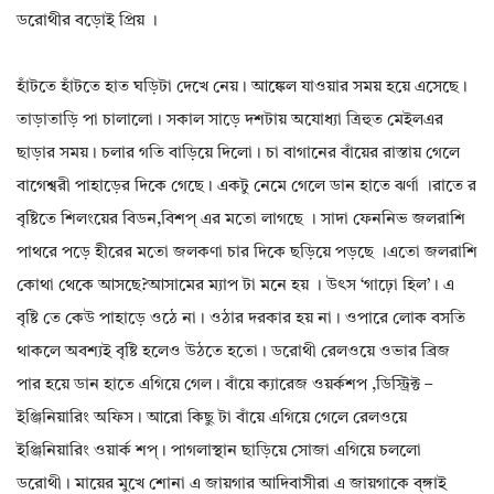
ডরোথীর বড়োই প্রিয় ।
হাঁটতে হাঁটতে হাত ঘড়িটা দেখে নেয়। আঙ্কেল যাওয়ার সময় হয়ে এসেছে।
তাড়াতাড়ি পা চালালো। সকাল সাড়ে দশটায় অযোধ্যা ত্রিহুত মেইলএর
ছাড়ার সময়। চলার গতি বাড়িয়ে দিলো। চা বাগানের বাঁয়ের রাস্তায় গেলে
বাগেশ্বরী পাহাড়ের দিকে গেছে। একটু নেমে গেলে ডান হাতে ঝর্ণা ।রাতে র
বৃষ্টিতে শিলংয়ের বিডন,বিশপ্ এর মতো লাগছে । সাদা ফেননিভ জলরাশি
পাথরে পড়ে হীরের মতো জলকণা চার দিকে ছড়িয়ে পড়ছে ।এতো জলরাশি
কোথা থেকে আসছে?আসামের ম্যাপ টা মনে হয় । উৎস ‘গাঢ়ো হিল’। এ
বৃষ্টি তে কেউ পাহাড়ে ওঠে না। ওঠার দরকার হয় না। ওপারে লোক বসতি
থাকলে অবশ্যই বৃষ্টি হলেও উঠতে হতো। ডরোথী রেলওয়ে ওভার ব্রিজ
পার হয়ে ডান হাতে এগিয়ে গেল। বাঁয়ে ক্যারেজ ওয়র্কশপ ,ডিস্ট্রিক্ট –
ইঞ্জিনিয়ারিং অফিস। আরো কিছু টা বাঁয়ে এগিয়ে গেলে রেলওয়ে
ইঞ্জিনিয়ারিং ওয়ার্ক শপ্। পাগলাস্থান ছাড়িয়ে সোজা এগিয়ে চললো
ডরোথী। মায়ের মুখে শোনা এ জায়গার আদিবাসীরা এ জায়গাকে ব্ঙ্গাই