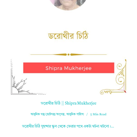
ডরোথীর চিঠি || Shipra Mukherjee
আধুনিক গল্প/ছোটগল্প/অণুগল্প
,
আধুনিক সাহিত্য
5 Min Read
ডরোথীর চিঠি সুছন্দার স্কুল থেকে ফেরার পথে একটা ঘটনা ঘটলো।…