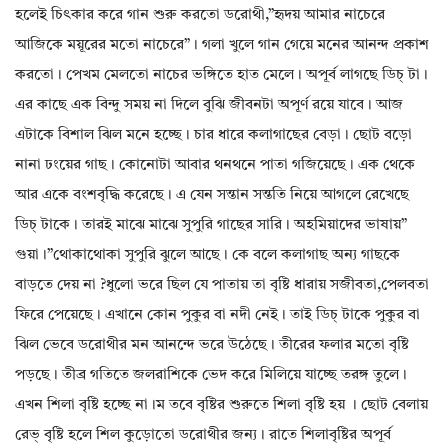
হলেই চিৎকার করে গান শুরু করতো ডরোথী,”হৃদয় আমার নাচেরে
আজিকে ময়ূরের মতো নাচেরে”। গলা খুলে গান গেয়ে মনের আনন্দ প্রকাশ
করতো। পেখম মেলতো নাচের ভঙ্গিতে হাত মেলে। অপূর্ব লাগছে ডিচ্ টা।
এর কাছে এক বিন্দু সময় না দিলে বুঝি জীবনটা অপূর্ণ রয়ে যাবে। আজ
এটাকে বিশাল ঝিল মনে হচ্ছে। চার ধারে কলাগাছের বেড়া। ছোট বড়ো
নানা ঢংয়ের গাছ। কোনোটা আবার থনথনে পাতা গজিয়েছে। এক থেকে
আর একে বংশবৃদ্ধি করেছে। এ যেন সন্তান সন্ততি নিয়ে আগলে রেখেছে
ডিচ্ টাকে। তারই মাঝে মাঝে সুপুরি গাছের সারি। অহমিয়াদের ভাষায়”
গুয়া।”থোকাথোকা সুপুরি ঝুলে আছে। কে বলে কলাগাছ অন্য গাছকে
বাড়তে দেয় না ?ধুলো ভরে ছিল যে পাতায় তা বৃষ্টি ধারায় সজীবতা,পেলবতা
ফিরে পেয়েছে। এখানে কোন পুকুর বা নদী নেই। তাই ডিচ্ টাকে পুকুর বা
ঝিল ভেবে ডরোথীর মন আনন্দে ভরে উঠেছে। তীরের ফলার মতো বৃষ্টি
পড়ছে। তীব্র গতিতে জলরাশিকে ভেদ করে মিলিয়ে যাচ্ছে তরঙ্গ তুলে।
এখন শিলা বৃষ্টি হচ্ছে না।ম তবে বৃষ্টির শুরুতে শিলা বৃষ্টি হয় । ছোট বেলায়
রেভ্ বৃষ্টি হলে শিল কুড়োতো ডরোথীর জন্য। রাতে শিলাবৃষ্টির অপূর্ব