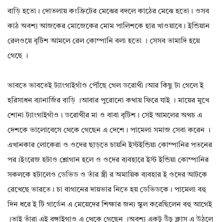
বাড়ি হতো। দোতলায় কংক্রিটের মেঝের বদলে কাঠের মেঝে হতো। ওসব
কাঠ অবশ্য আজকের মোজেকের মোম পালিশকে হার খাওয়াবে। ইন্ডিয়ান
রেলওয়ে বৃটিশ আমলে রেল কোম্পানি বলা হতো । সেসব তামাদি হয়ে
গেছে ।
ভাবতে ভাবতেই ট্যাংগাইগাঁও পৌঁছে গেল ডরোথী।আর কিছু টা গেলে ই
হরিসাধন ব্যানার্জির বাড়ি ।আবার পুরোনো কথায় ফিরে যাই । মায়ের মুখে
শোনা ট্যাংগাইগাঁও। ডরোথীর মা ও বাবা বৃটিশ। সেই আমলের অথচ এ
দেশকে ভালোবেসে থেকে গেছেন এ দেশে। পামেলা সমাজ সেবা করেন ।
এখানকার লোকেরা ও ওদের ছাড়তে চায়নি ইস্টইন্ডিয়া কোম্পানির পতনের
পর।ইংরেজ হটাও শ্লোগান হলে ও ওদের ব্যবহারে ইস্ট ইন্ডিয়া কোম্পানির
সকলকে হটালেও ডেভিড ও তাঁর স্ত্রী র অমায়িক ব্যবহার ই ওদের আটকে
রেখেছে ভারতে। চা বাগানের দায়ভার নিতে হয় ডেভিডকে। পামেলা বহু
দিন ধরে ই টি গার্ডেন এ মেয়েদের শিক্ষার জন্য স্কুল করেছিলেন বহু আগেই
।তাই তাঁরা এই বঙ্গাইগাও এ থেকে গেছেন ।অবশ্য একটু উঁচু ক্লাস এ উঠলে