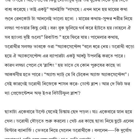
ওর ওপরে। আশেপাশের কিছু লোভাতুর দৃষ্টি ওর বুকের দিকে দৃষ্টি দিতে
বাধ্য করেছে। তাই একটু” আনইজি “লাগছে। এখন মনে হয় মায়ের কথা
শুনে রেনকোট টা আনলেই ভালো হতো । মায়ের কথায়–সুন্দর শরীর নিয়ে
লজ্জা পাওয়ার কিছু নেই। বরং বুক ফুলিয়ে গর্ব করে হাঁটতে হয়।তাহলে ঐ
সব হ্যাংলা দৃষ্টি গুলো” রিবাউন্ড ” হয়ে ফিরে যায়। পামেলার কথায়,
ডরোথীর সলজ্জ ভাবকে ওরা “অ্যাকসেপ্টেন্স “বলে ধরে নেয়। ডরোথী বড়ো
হয়ে ঐ অ্যাকসেপ্টেন্স এর ব্যাপারটা একটু আধটু উপলব্ধি করতে পারে।
কারণ লজ্জা পেলে যে ‘ব্লাশিং ‘ হয় তাতে যে কোন পুরুষের কাছে তা
আকর্ষণীয় হতে পারে। “অ্যান্ড দ্যাট্ মে বি টেকেন অ্যাজ অ্যাকসেপ্টেন্স”।
সেই কারণেই ডরোথী নিজেকে শাসন করে- ডোন্ট ব্লাশ। আর দে ফিট ফর
দ্যা প্রেজেন্টেশন অফ্ ইওর বিউটিফুল ব্লাশ’?
ছাতাটা একেবারে উল্টে যেতেই চিন্তায় ছেদ পড়ল। যাঃ একেবারে স্নান হয়ে
গেল। ডরোথী দৌড়তে শুরু করলো। গেট এর কাছে ছাতা নিয়ে ছুটে এলেন
মিস্টার ব্যানার্জি। ভেতরে নিয়ে গেলেন ডরোথীকে। বললেন—–কি দুর্যোগ