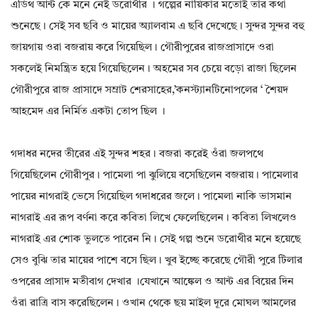
এডিথ আন্ট কে মনে নেই ডরোথীর । গল্পের নায়িকার মতোই তার কথা
শুনেছে। সেই সব ছবি ও মায়ের অ্যালবাম এ ছবি দেখেছে। সুন্দর সুন্দর বহু
জায়গায় ওরা বজরায় করে গিয়েছিল। গৌরীপুরের রাজপ্রাসাদে ওরা
সকলেই নিমন্ত্রিত হয়ে গিয়েছিলেন। অহমের সব চেয়ে বড়ো রাজা ছিলেন
গৌরীপুরে রাজ প্রাসাদে সম্রাট শেরসাহের,’কনস্ট্যানটিনোপলের ‘ শৈয়দ
আহমেদ এর নির্মিত একটা তোপ ছিল ।
গদাধর নদের তীরের এই সুন্দর শহর। বজরা করেই ওঁরা জলপথে
গিয়েছিলেন গৌরীপুর। পামেলা পা ঝুলিয়ে বসেছিলেন বজরায়। পামেলার
পায়ের নাগরাই ভেসে গিয়েছিল গদাধরের জলে। পামেলা নাকি ভাসমান
নাগরাই এর রূপ বর্ণনা করে কবিতা লিখে ফেলেছিলেন। কবিতা লিখলেও
নাগরাই এর শোক ভুলতে পারেন নি। সেই গল্প শুনে ডরোথীর মনে হয়েছে
সেও বুঝি তার মায়ের পাশে বসে ছিল। খুব ইচ্ছে করেছে গৌরী পুরে টিলার
ওপরের প্রাসাদ মতীবাগ দেখার ।যেখানে আঙ্কেল ও আন্ট এর বিয়ের দিন
ওঁরা রাত্রি বাস করেছিলেন। ওখান থেকে ছয় মাইল দূরে মোঘল আমলের