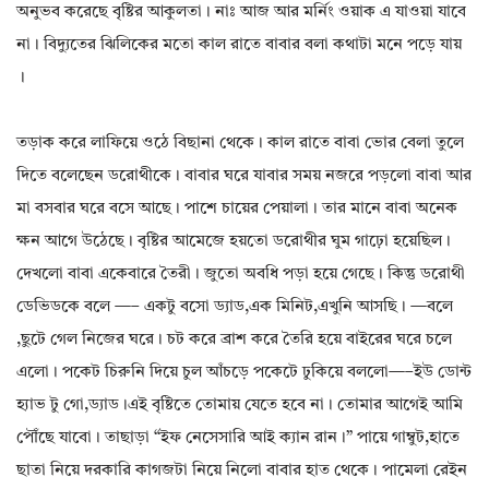
অনুভব করেছে বৃষ্টির আকুলতা। নাঃ আজ আর মর্নিং ওয়াক এ যাওয়া যাবে
না। বিদ্যুতের ঝিলিকের মতো কাল রাতে বাবার বলা কথাটা মনে পড়ে যায়
।
তড়াক করে লাফিয়ে ওঠে বিছানা থেকে। কাল রাতে বাবা ভোর বেলা তুলে
দিতে বলেছেন ডরোথীকে। বাবার ঘরে যাবার সময় নজরে পড়লো বাবা আর
মা বসবার ঘরে বসে আছে। পাশে চায়ের পেয়ালা। তার মানে বাবা অনেক
ক্ষন আগে উঠেছে। বৃষ্টির আমেজে হয়তো ডরোথীর ঘুম গাঢ়ো হয়েছিল।
দেখলো বাবা একেবারে তৈরী। জুতো অবধি পড়া হয়ে গেছে। কিন্তু ডরোথী
ডেভিডকে বলে —– একটু বসো ড্যাড,এক মিনিট,এখুনি আসছি। —বলে
,ছুটে গেল নিজের ঘরে। চট করে ব্রাশ করে তৈরি হয়ে বাইরের ঘরে চলে
এলো। পকেট চিরুনি দিয়ে চুল আঁচড়ে পকেটে ঢুকিয়ে বললো—–ইউ ডোন্ট
হ্যাভ টু গো,ড্যাড।এই বৃষ্টিতে তোমায় যেতে হবে না। তোমার আগেই আমি
পৌঁছে যাবো। তাছাড়া “ইফ নেসেসারি আই ক্যান রান।” পায়ে গাম্বুট,হাতে
ছাতা নিয়ে দরকারি কাগজটা নিয়ে নিলো বাবার হাত থেকে। পামেলা রেইন