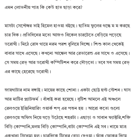
এমন লোভনীয় পাত্র কি কেউ হাত ছাড়া করে?
মাসটা সেপ্টেম্বর তাই হিমেল হাওয়া বইছে। ছাতিম ফুলের গন্ধে ম ম করছে
চার দিক। প্রতিদিনের মতো আজও বিকেল চারটেতে বেড়িয়ে পড়েছে
ডরোথী। মিঠে রোদ গায়ে নরম পরশ বুলিয়ে দিচ্ছে। শিশু কাল থেকেই
বাবার সাথে এসেছে। কখনো আঙ্কেল আর রেভারেন্ড এর সাথে ও এসেছে।
সে সময় রেভ্ আর ডরোথী কম্পিটিশন করে দৌড়তো। তবে সব সময় রেভ্
এর কাছে হেরেছে ডরোথী।
জায়গাটার নাম বঙ্গাই। মায়ের কাছে শোনা। একটা ছোট্ট হল্ট স্টেশন। ঘাস
আর মাটির প্ল্যাটফর্ম । বাঁধাই করা হয়েছে। বৃটিশ আমলে এই অঞ্চলে
রেলওয়ে ইঞ্জিনিয়ারিং ওয়ার্ক শপ্ এর পত্তন হয় । আরো কতো গুলো
রেলওয়ে অফিস নিয়ে গড়ে উঠেছে শহরটা। এছাড়া ও সাবান ফ্যাক্টরি,শক্তি
বিড়ি কোম্পানি,মলয় বিড়ি কোম্পানি,বাটা কোম্পানি এই সব। নামে মাত্র
একখানা সিনেমা হল। চারদিকে টিনের বেড়া দেওয়া। ফাঁক ফোকর দিয়ে