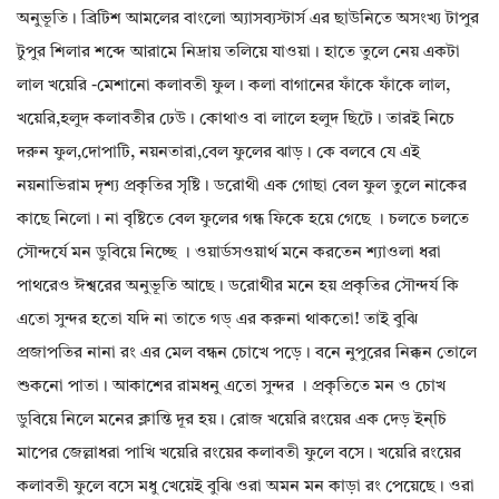
অনুভূতি। ব্রিটিশ আমলের বাংলো অ্যাসব্যস্টার্স এর ছাউনিতে অসংখ্য টাপুর
টুপুর শিলার শব্দে আরামে নিদ্রায় তলিয়ে যাওয়া। হাতে তুলে নেয় একটা
লাল খয়েরি -মেশানো কলাবতী ফুল। কলা বাগানের ফাঁকে ফাঁকে লাল,
খয়েরি,হলুদ কলাবতীর ঢেউ। কোথাও বা লালে হলুদ ছিটে। তারই নিচে
দরুন ফুল,দোপাটি, নয়নতারা,বেল ফুলের ঝাড়। কে বলবে যে এই
নয়নাভিরাম দৃশ্য প্রকৃতির সৃষ্টি। ডরোথী এক গোছা বেল ফুল তুলে নাকের
কাছে নিলো। না বৃষ্টিতে বেল ফুলের গন্ধ ফিকে হয়ে গেছে । চলতে চলতে
সৌন্দর্যে মন ডুবিয়ে নিচ্ছে । ওয়ার্ডসওয়ার্থ মনে করতেন শ্যাওলা ধরা
পাথরেও ঈশ্বরের অনুভূতি আছে। ডরোথীর মনে হয় প্রকৃতির সৌন্দর্য কি
এতো সুন্দর হতো যদি না তাতে গড্ এর করুনা থাকতো! তাই বুঝি
প্রজাপতির নানা রং এর মেল বন্ধন চোখে পড়ে। বনে নুপুরের নিক্কন তোলে
শুকনো পাতা। আকাশের রামধনু এতো সুন্দর । প্রকৃতিতে মন ও চোখ
ডুবিয়ে নিলে মনের ক্লান্তি দূর হয়। রোজ খয়েরি রংয়ের এক দেড় ইন্চি
মাপের জেল্লাধরা পাখি খয়েরি রংয়ের কলাবতী ফুলে বসে। খয়েরি রংয়ের
কলাবতী ফুলে বসে মধু খেয়েই বুঝি ওরা অমন মন কাড়া রং পেয়েছে। ওরা