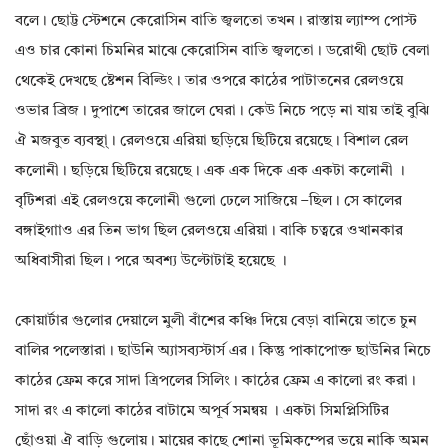
বলে। ছোট্ট স্টেশনে কেরোসিন বাতি জ্বলতো তখন। রাস্তায় ল্যাম্প পোস্ট
এও চার কোনা চিমনির মাঝে কেরোসিন বাতি জ্বলতো। ডরোথী ছোট বেলা
থেকেই দেখছে ষ্টেশন বিল্ডিং। তার ওপরে কাঠের পাটাতনের রেলওয়ে
ওভার ব্রিজ। দুপাশে তারের জালে ঘেরা। কেউ নিচে পড়ে না যায় তাই বুঝি
ঐ মজবুত ব্যবস্থা্। রেলওয়ে এরিয়া ছড়িয়ে ছিটিয়ে রয়েছে। বিশাল রেল
কলোনী। ছড়িয়ে ছিটিয়ে রয়েছে। এক এক দিকে এক একটা কলোনী ।
বৃটিশরা এই রেলওয়ে কলোনী গুলো ঢেলে সাজিয়ে –ছিল। সে কালের
বঙ্গাইগাাও এর তিন ভাগ ছিল রেলওয়ে এরিয়া। বাকি চত্বরে ওখানকার
অধিবাসীরা ছিল। পরে অবশ্য উল্টোটাই হয়েছে ।
কোয়ার্টার গুলোর দেয়ালে মুলী বাঁশের কঞ্চি দিয়ে বেড়া বানিয়ে তাতে চুন
বালির পলেস্তারা। ছাউনি অ্যাসব্যস্টার্স এর। কিন্তু পাকাপোক্ত ছাউনির নিচে
কাঠের ফ্রেম করে সাদা ত্রিপলের সিলিং। কাঠের ফ্রেম এ কালো রং করা।
সাদা রং এ কালো কাঠের বাটামে অপূর্ব সমন্বয় । একটা সিমপ্লিসিটির
ছোঁওয়া ঐ বাড়ি গুলোয়। মায়ের কাছে শোনা ভূমিকম্পের ভয়ে নাকি অমন