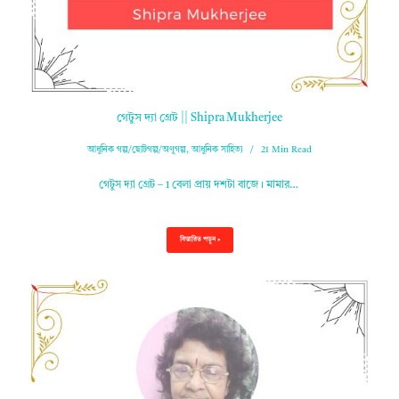
গেটুস দ্যা গ্রেট || Shipra Mukherjee
আধুনিক গল্প/ছোটগল্প/অণুগল্প
,
আধুনিক সাহিত্য
21 Min Read
গেটুস দ্যা গ্রেট – 1 বেলা প্রায় দশটা বাজে। মামার…
বিস্তারিত পড়ুন »