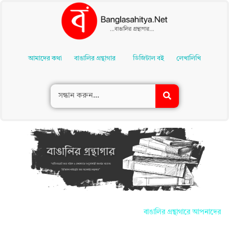
Skip
To
আমাদের কথা
বাঙালির গ্রন্থাগার
ডিজিটাল বই
লেখালিখি
Content
বাঙালির গ্রন্থাগারে আপনাদের সকলকে জান