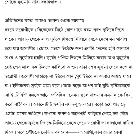
শোকে মুহ্যমান সারা বঙ্গাইগাঁও ।
প্রতিদিনের মতো আজও ভাবনা গুলো আঁকড়ে
ধরছে ডরোথীকে। বিকেলের মিঠে রোদ গায়ে নরম পরশ বুলিয়ে দিতে
থাকে। পাহাড় থেকে লাল সূর্যকে দিগন্তে মিলিয়ে যেতে দেখে মন খারাপ
হয়ে যায় ডরোথীর। চোখে ভেসে উঠেছে অন্য একটা দেশের ছবি যেখানে
তখন ও সূর্যোদয় হয়নি। সূর্যের পশ্চিম দিগন্তে মিলিয়ে যাবার আগ মুহূর্তের
সেই শেষ লাল এক চিলতে ফালি,বা আগুন রাঙা শেষ সূর্য না দেখে নড়ে না
ডরোথী। ডরোথী পাহাড়ে না উঠলে যেন ,সূর্য উঠবে না আবার অস্তও যাবে
না। ইন্ডিয়ানরা সূর্যকে মামা বলে। মামা বড়ো আপন তাই বুঝি সূর্যিমামাকে
‘বা ই ,সি ইউ’ বলতে আসে প্রতিদিন। যেমন স্কুলে যাওয়ার সময় মাকে কিস্
করে’ বাই’ বলা। কোনোটাই ফর্মাল নয় তবু ও করে। বড়ো হয়ে পাহাড়ে
ওঠাটা মনের তাগিদে। কখনো কখনও বাগেশ্বরী বাড়িতে গেছে দল বেঁধে।
পাহাড় থেকে সূর্যকে দিগন্তে মিলিয়ে যেতে দেখে ডরোথী পা চালালো বাড়ির
দিকে। ঘরে পৌঁছতে ডেভিড বললেন——- ডরোথী,কাল ভোর বেলা