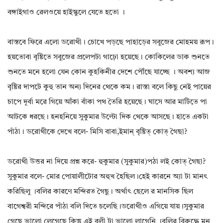
বঙ্গাইগাও রেলওয়ে হাইস্কুলে যেতে হতো ।
বাস্তবে ফিরে এলো ডরোথী। চোখে পড়ছে পাহাড়ের সবুজের মোহময় রূপ।
হয়তোবা বৃষ্টিতে সবুজের প্রলেপটা গাঢ়ো হয়েছে। কোকিলের ডাক শুনতে
শুনতে মনে হলো যেন কোন কুহকিনীর দেশে পৌঁছে যাচ্ছে । অবশ্য আজ
বৃষ্টির দাপটে কুহু তান অন্য দিনের থেকে কম। রাস্তা বলে কিছু নেই পায়ের
চাপে দূর্বা মরে গিয়ে আঁকা বাঁকা পথ তৈরি হয়েছে। ঘাসে আর মাটিতে পা
আটকে ধরছে। হনহনিয়ে সুকুমার উল্টো দিক থেকে আসছে। হাতে একটা
পাঁঠা। ডরোথীকে দেখে বলে- মিসি বাবা,ইমান্ বৃষ্টিত্ কোত্ গৈছা?
ডরোথী উত্তর না দিয়ে প্রশ্ন করে- হুকুমার (সুকুমার)পঠা লই কোত্ গৈছা?
সুকুমার বলে- মোর পোয়ালীটোর অহুখ হৈছিল।হেই কারনে অ্যা টা মানৎ
করিছিলু ।বলির কারণে মন্দিরত গৈছু। অর্থাৎ ছেলে র মানসিক ছিল
বাগেশ্বরী মন্দিরে পাঁঠা বলি দিতে চলেছি।ডরোথীও এগিয়ে যায়।সুকুমার
গেছে ভালো লেগেছে কিন্তু এই বলী টা ভালো লাগেনি ।বলির বিরুদ্ধে মন