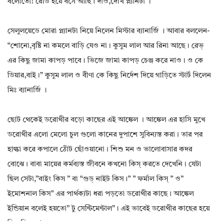
বলোতো! রেডি হয়ে বসে আছি। দাও,দেখি প্ল্যানটা ।
সেলুলয়েডে মোরা প্ল্যানটা নিয়ে নিলেন মিস্টার ব্যানার্জি । আবার বললেন-
“শোনো,বৃষ্টি না কমলে বাড়ি যেও না। কুসুম লাল আর রিনা আছে। রেভ্
এর কিছু জামা কাপড় পাবে। ভিজে জামা কাপড় চেঞ্জ করে নাও। ও কে
ডিয়ার,বাই।” কুসুম লাল ও বীণা কে কিছু নির্দেশ দিয়ে গাড়িতে স্টার্ট দিলেন
মিঃ ব্যানার্জি ।
ছোট থেকেই ডরোথীর বড়ো কাছের এই আঙ্কেল । আঙ্কেল এর হাসি মুখে
ডরোথীর এলো মেলো চুল গুলো কানের দুপাশে সুবিন্যস্ত করা। তার পর
হাল্কা করে কপালে ঠোঁট ছোঁওয়ানো। শিশু মন ও ভালোবাসার কদর
বোঝে। বাবা মায়ের কর্মব্যস্ত জীবনে কখনো কিস্ করতে দেখেনি। যেটা
ছিল সেটা,”বাইং কিস ” বা “গুড্ নাইট কিস।” ” ফর্মাল কিস্ ” ও”
ইমোশনাল কিস” এর পার্থক্যটা ধরা পড়তো ডরোথীর কাছে। আঙ্কেল
ইন্ডিয়ান বলেই হয়তো” টু সেন্টিমেন্টাল”। এই ভাবেই ডরোথীর কাছের হয়ে