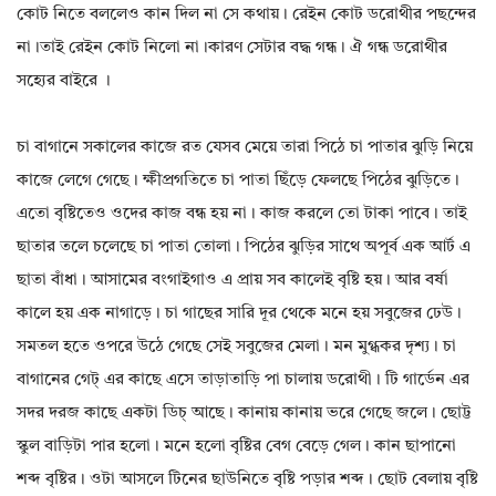
কোট নিতে বললেও কান দিল না সে কথায়। রেইন কোট ডরোথীর পছন্দের
না।তাই রেইন কোট নিলো না।কারণ সেটার বদ্ধ গন্ধ। ঐ গন্ধ ডরোথীর
সহ্যের বাইরে ।
চা বাগানে সকালের কাজে রত যেসব মেয়ে তারা পিঠে চা পাতার ঝুড়ি নিয়ে
কাজে লেগে গেছে। ক্ষীপ্রগতিতে চা পাতা ছিঁড়ে ফেলছে পিঠের ঝুড়িতে।
এতো বৃষ্টিতেও ওদের কাজ বন্ধ হয় না। কাজ করলে তো টাকা পাবে। তাই
ছাতার তলে চলেছে চা পাতা তোলা। পিঠের ঝুড়ির সাথে অপূর্ব এক আর্ট এ
ছাতা বাঁধা। আসামের বংগাইগাও এ প্রায় সব কালেই বৃষ্টি হয়। আর বর্ষা
কালে হয় এক নাগাড়ে। চা গাছের সারি দূর থেকে মনে হয় সবুজের ঢেউ।
সমতল হতে ওপরে উঠে গেছে সেই সবুজের মেলা। মন মুগ্ধকর দৃশ্য। চা
বাগানের গেট্ এর কাছে এসে তাড়াতাড়ি পা চালায় ডরোথী। টি গার্ডেন এর
সদর দরজ কাছে একটা ডিচ্ আছে। কানায় কানায় ভরে গেছে জলে। ছোট্ট
স্কুল বাড়িটা পার হলো। মনে হলো বৃষ্টির বেগ বেড়ে গেল। কান ছাপানো
শব্দ বৃষ্টির। ওটা আসলে টিনের ছাউনিতে বৃষ্টি পড়ার শব্দ। ছোট বেলায় বৃষ্টি