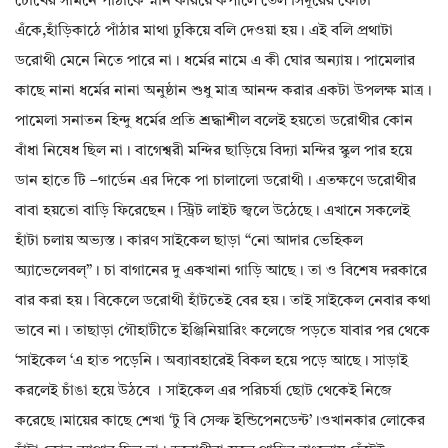
চোখের সামনে পাঁঠাকে স্নান করিয়ে কপালে তেল সিঁদূরের ফোঁটা
এঁকে,হাঁড়িকাঠে পাঁঠার মাথা ঢুকিয়ে বলি দেওয়া হয়। এই বলি প্রথাটা
ডরোথী মেনে নিতে পারে না। ধর্মের নামে এ কী ঘোর অন্যায়। পামেলার
কাছে নানা ধর্মের নানা অনুষ্ঠান শুধু মাত্র আনন্দ করার একটা উপলক্ষ মাত্র।
পামেলা সনাতন হিন্দু ধর্মের প্রতি শ্রদ্ধাশীল বলেই হয়তো ডরোথীর কোন
বাঁধা নিষেধ ছিল না। বাগেশ্বরী মন্দির ছাড়িয়ে বিদ্যা মন্দির স্কুল পার হয়ে
ডান হাতে টি –গার্ডেন এর দিকে পা চালালো ডরোথী। এতক্ষণে ডরোথীর
বাবা হয়তো বাড়ি ফিরেছেন। স্ট্রিট লাইট জ্বলে উঠেছে। এখানে সকলেই
হাঁটা চলায় অভ্যস্ত। কারণ সাইকেল ছাড়া “নো আদার ভেহিকল
অ্যাভেলেবল্”। চা বাগানের দু একখানা গাড়ি আছে। তা ও বিশেষ দরকারে
বার করা হয়। বিকেলে ডরোথী হাঁটতেই বের হয়। তাই সাইকেল নেবার কথা
ভাবে না। তাছাড়া গৌহাটীতে ইঞ্জিনিয়ারিং কলেজে পড়তে যাবার পর থেকে
‘সাইকেল ‘এ হাত পড়েনি। অব্যাবহারেই বিকল হয়ে পড়ে আছে। সাড়াই
করলেই চাঁঙা হয়ে উঠবে । সাইকেল এর পরিচর্যা ছোট থেকেই নিজে
করেছে।মায়ের কাছে শেখা ‘টু বি সেল্ফ ইন্ডিপেনডেন্ট’।ওখানকার লোকের