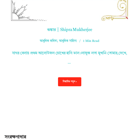
ঝঙ্কার || Shipra Mukherjee
আধুনিক কবিতা
,
আধুনিক সাহিত্য
1 Min Read
সাগর বেলায় প্রথম আলোউজল চোখের হাসি ভাল।লাজুক লতা মুখানি তোমার,দেখে,
…
বিস্তারিত পড়ুন »
সংরক্ষণাগার