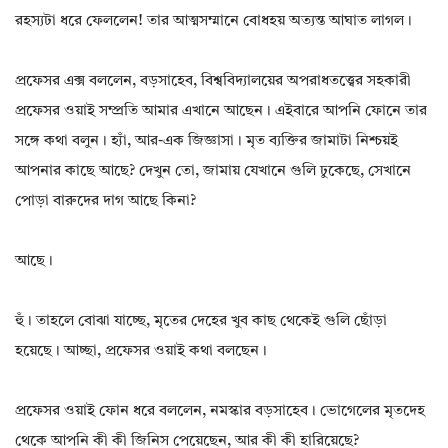
রহস্যটা ধরে ফেললেন! তার আত্মসম্মানে বোধহয় অত্যন্ত আঘাত লাগল।
প্রফেসর এক্স বললেন, বড়সাহেব, বিশ্ববিদ্যালয়ের অপরাধতত্ত্বের সহকারী
প্রফেসর ওয়াই সম্প্রতি আমার এখানে আছেন। এইবারে আপনি ফোনে তার
সঙ্গে কথা বলুন। হ্যাঁ, আর-এক জিজ্ঞাসা। মৃত ব্যক্তির জামাটা নিশ্চয়ই
আপনার কাছে আছে? দেখুন তো, জামায় যেখানে গুলি ঢুকেছে, সেখানে
পোড়া বারুদের দাগ আছে কিনা?
আছে।
হুঁ। তাহলে বোঝা যাচ্ছে, মৃতের দেহের খুব কাছ থেকেই গুলি ছোঁড়া
হয়েছে। আচ্ছা, প্রফেসর ওয়াই কথা বলছেন।
প্রফেসর ওয়াই ফোন ধরে বললেন, নমস্কার বড়সাহেব। ভোগেলের মৃতদেহ
থেকে আপনি কী কী জিনিস পেয়েছেন, আর কী কী হারিয়েছে?