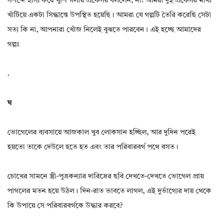
সশব্দে হাস্য করে খুশি গলায় প্রফেসর বললেন, না! আমরা দুই প্রফেসর মাথা
খাঁটিয়ে একটা সিদ্ধান্তে উপস্থিত হয়েছি। আমরা যে গল্পটি তৈরি করেছি সেটা
সত্য কি না, আপনারা খোঁজ নিলেই বুঝতে পারবেন। এই হচ্ছে আমাদের
গল্পঃ
.
ঘ
ভোগেলের ব্যবসায়ে আজকাল খুব লোকসান হচ্ছিল, আর দুদিন পরেই
হয়তো তাকে দেউলে হতে হত এবং তার পরিবারবর্গ পথে বসত।
চোখের সামনে স্ত্রী-পুত্রকন্যার দারিদ্রের ছবি দেখতে-দেখতে ভোগেল প্রায়
পাগলের মতন হয়ে উঠল। দিন-রাত ভাবতে লাগল, এই দুর্ভাগ্যের দায় থেকে
কি উপায়ে সে পরিবারবর্গকে উদ্ধার করবে?