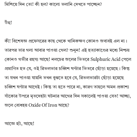
মিশিয়ে দিন তো! কী হল? কালো তলানি দেখতে পাচ্ছেন?
উঁহু!
কী! বিশেষজ্ঞ প্রফেসরের কাছ থেকে খানিকক্ষণ কোনও জবাবই এল না।
তারপর তার গলা আবার পাওয়া গেল? শুনুন! এই হত্যাকাণ্ডের মধ্যে নিশ্চয়
কোনও গভীর রহস্য আছে! নলচের জলের ভিতরে Sulphuric Acid পেলে
প্রমাণিত হত যে, ওই রিভলভার চব্বিশ ঘণ্টার ভিতরে ছোঁড়া হয়েছে। কিন্তু
তা যখন পাওয়া যায়নি তখন বুঝতে হবে যে, রিভলভারটা ছোঁড়া হয়েছে
চব্বিশ ঘণ্টার আগেই। কিন্তু তা হতে পারে না, কারণ তাহলে অমন প্রকাশ্য
সাঁকোর উপরে মৃতদেহটা ঘটনার আগের দিন সকালেই পাওয়া যেত! আচ্ছা,
জলে বোধহয় Oxide Of Iron আছে?
আজ্ঞে হ্যাঁ, আছে!