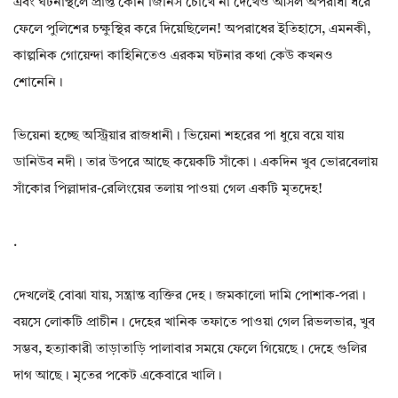
এবং ঘটনাস্থলে প্রাপ্ত কোন জিনিস চোখে না দেখেও আসল অপরাধী ধরে
ফেলে পুলিশের চক্ষুস্থির করে দিয়েছিলেন! অপরাধের ইতিহাসে, এমনকী,
কাল্পনিক গোয়েন্দা কাহিনিতেও এরকম ঘটনার কথা কেউ কখনও
শোনেনি।
ভিয়েনা হচ্ছে অস্ট্রিয়ার রাজধানী। ভিয়েনা শহরের পা ধুয়ে বয়ে যায়
ডানিউব নদী। তার উপরে আছে কয়েকটি সাঁকো। একদিন খুব ভোরবেলায়
সাঁকোর পিল্লাদার-রেলিংয়ের তলায় পাওয়া গেল একটি মৃতদেহ!
.
দেখলেই বোঝা যায়, সন্ত্রান্ত ব্যক্তির দেহ। জমকালো দামি পোশাক-পরা।
বয়সে লোকটি প্রাচীন। দেহের খানিক তফাতে পাওয়া গেল রিভলভার, খুব
সম্ভব, হত্যাকারী তাড়াতাড়ি পালাবার সময়ে ফেলে গিয়েছে। দেহে গুলির
দাগ আছে। মৃতের পকেট একেবারে খালি।