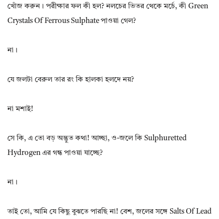
খোঁজ করুন। পরীক্ষার ফল কী হল? নলচের ভিতর থেকে মর্চে, কী Green
Crystals Of Ferrous Sulphate পাওয়া গেল?
না।
যে জলটা বেরুল তার রং কি হালকা হলদে নয়?
না মশাই!
সে কি, এ তো বড় অদ্ভুত কথা! আচ্ছা, ও-জলে কি Sulphuretted
Hydrogen এর গন্ধ পাওয়া যাচ্ছে?
না।
তাই তো, আমি যে কিছু বুঝতে পারছি না! বেশ, জলের সঙ্গে Salts Of Lead