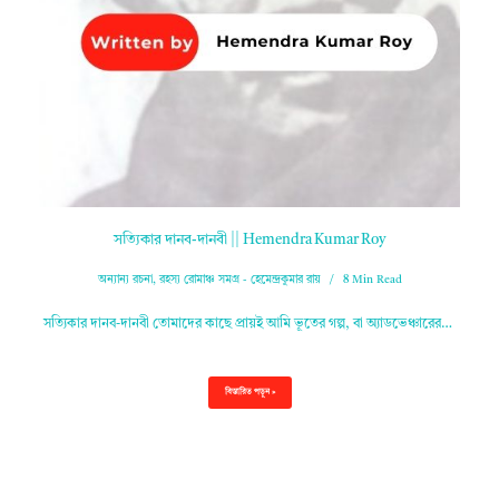
সত্যিকার দানব-দানবী || Hemendra Kumar Roy
অন্যান্য রচনা
,
রহস্য রোমাঞ্চ সমগ্র - হেমেন্দ্রকুমার রায়
8 Min Read
সত্যিকার দানব-দানবী তোমাদের কাছে প্রায়ই আমি ভূতের গল্প, বা অ্যাডভেঞ্চারের…
বিস্তারিত পড়ুন »