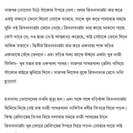
তারপর ভোগেল উঠে সাঁকোর উপরে গেল। প্রথম রিভলভারটা বার করে
একটু তফাতে ফেলে দিলে! লোকে ভাববে, তাকে খুন করে পালাবার সময়ে
খুনি ওই রিভলভারটা ফেলে গেছে। রিভলভারটা তার কাছে থাকলে পাছে
কেউ ভাবে যে, ওর দ্বারা সে-ই আত্মহত্যা করেছে, তাই সেটাকে ফেলে দিলে
খানিক তফাতে। দ্বিতীয় রিভলভারটা বার করে একগাছা শক্ত দড়ির
একপ্রান্তে বেঁধে ফেললে। এবং দড়ির অন্য প্রান্তে বাঁধলে একটা খুব ভারী
জিনিস– খুব সম্ভব মস্ত একখানা পাথর। তারপর পাথরখানা রেলিং গলিয়ে
সাঁকোর বাইরে ঝুলিয়ে দিলে। তারপর নিজের বুকে রিভলভার রেখে গুলি
ছুড়লে!
হতভাগ্য ভোগেলের তখনি মৃত্যু হল। এবং সঙ্গে সঙ্গে দড়িবাঁধা রিভলভারটা
ছিনিয়ে নিয়ে সেই মস্ত ভারী পাথরখানা ডানিউব নদীর ভিতরে গিয়ে পড়ল।
কিন্তু রেলিংয়ের ভিতর দিয়ে গলাবার সময়ে ভারী পাথরের টানে
রিভলভারটা খুব জোরে রেলিংয়ের উপরে গিয়ে পড়ল–লোহার গায়ে তাই