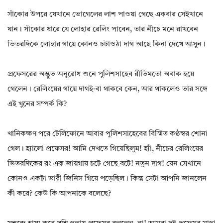
সাঁকোর উপরে যেখানে ভোগেলের লাশ পাওয়া গেছে একবার সেইখানে
যান। সাঁকোর ধারে যে লোহার রেলিং পাবেন, তার নীচে মনে রাখবেন
ভিতরদিকে লোহার গায়ে কোনও চটাওঠা দাগ আছে কিনা দেখে আসুন।
প্রফেসরের অদ্ভুত অনুরোধ শুনে পুলিশসাহেব রীতিমতো অবাক হয়ে
গেলেন। রেলিংয়ের গায়ে দাগই-বা থাকবে কেন, আর থাকলেও তার সঙ্গে
এই খুনের সম্পর্ক কি?
খানিকক্ষণ পরে টেলিফোনে আবার পুলিশসাহেবের বিস্মিত কণ্ঠস্বর শোনা
গেল। হ্যালো প্রফেসর! আমি দেখতে গিয়েছিলুম! হ্যাঁ, নীচের রেলিংয়ের
ভিতরদিকের রং এক জায়গায় চটে গেছে বটে! নতুন দাগ! যেন সেখানে
কোনও একটা ভারী জিনিস গিয়ে পড়েছিল। কিন্তু সেটা আপনি জানলেন
কী করে? কেউ কি আপনাকে বলেছে?