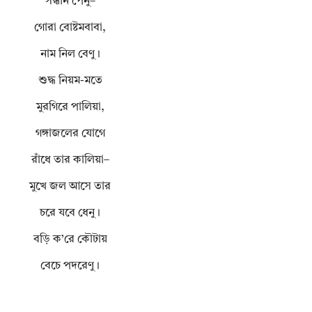
সন্ধান পেনু–
গোরা বোষ্টমবাবা,
নাম নিল বেণু।
শুদ্ধ নিয়ম-মতে
মুরগিরে পালিয়া,
গঙ্গাজলের যোগে
রাঁধে তার কালিয়া–
মুখে জল আসে তার
চরে যবে ধেনু।
বড়ি ক’রে কৌটায়
বেচে পদরেণু।