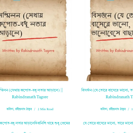
ম্মিলন (সেথায় কপোত-বধূ লতার আড়ালে) ||
বিসর্জন (যে তোরে বাসেরে ভালো, ত
Rabindranath Tagore
Rabindranath T
কবিতা
,
রবীন্দ্রনাথ ঠাকুর
2 Min Read
কবিতা
,
রবীন্দ্রনাথ ঠাকুর
কপোত-বধূ লতার আড়ালেদিবানিশি গাহে শুধু প্রেমের
যে তোরে বাসেরে ভালো, তারে ভালোব