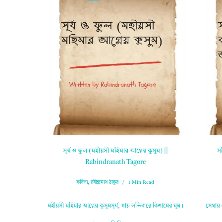
সূর্য ও ফুল (মহীয়সী মহিমার আগ্নেয় কুসুম) ||
স
Rabindranath Tagore
কবিতা
,
রবীন্দ্রনাথ ঠাকুর
1 Min Read
মহীয়সী মহিমার আগ্নেয় কুসুমসূর্য, ধায় লভিবারে বিশ্রামের ঘুম।
সেথায় 