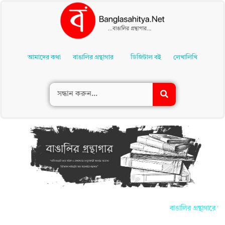
Skip
To
আমাদের কথা
বাঙালির গ্রন্থাগার
ডিজিটাল বই
লেখালিখি
Content
বাঙালির গ্রন্থাগারে আ