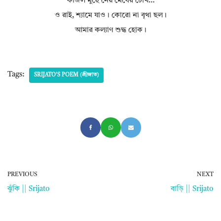
কাজল মুছে নেয় মেঘের চোখ…
ও রাই, শ্যামে যাও। কোরো না বৃথা ছল।
আমার কল্যাণ শুদ্ধ হোক।
Tags:
SRIJATO'S POEM (শ্রীজাত)
PREVIOUS
NEXT
ঝুঁকি || Srijato
বাড়ি || Srijato