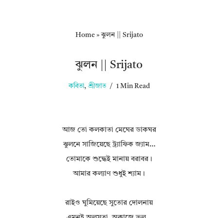
Home
»
ঝুলন || Srijato
ঝুলন || Srijato
কবিতা
,
শ্রীজাত
1 Min Read
আজ তো কলকাতা মেঘের ডাকঘর
ঝুলনে সাজিয়েছে ট্র্যাফিক জ্যাম…
তোমাকে শুদ্ধেই মানায় বরাবর।
আমার কল্যাণ শুধুই শ্যাম।
রাইও ঘুমিয়েছে সুতোর দোলনায়
এমনই অলসতা, অকাজে ভুল…