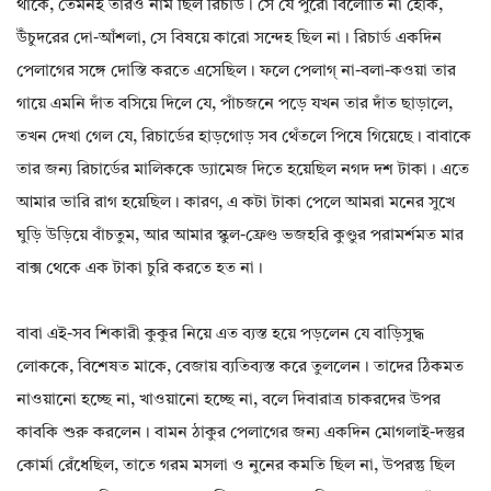
থাকে, তেমনই তারও নাম ছিল রিচার্ড। সে যে পুরো বিলোতি না হোক,
উঁচুদরের দো-আঁশলা, সে বিষয়ে কারো সন্দেহ ছিল না। রিচার্ড একদিন
পেলাগের সঙ্গে দোস্তি করতে এসেছিল। ফলে পেলাগ্‌ না-বলা-কওয়া তার
গায়ে এমনি দাঁত বসিয়ে দিলে যে, পাঁচজনে পড়ে যখন তার দাঁত ছাড়ালে,
তখন দেখা গেল যে, রিচার্ডের হাড়গোড় সব থেঁতলে পিষে গিয়েছে। বাবাকে
তার জন্য রিচার্ডের মালিককে ড্যামেজ দিতে হয়েছিল নগদ দশ টাকা। এতে
আমার ভারি রাগ হয়েছিল। কারণ, এ কটা টাকা পেলে আমরা মনের সুখে
ঘুড়ি উড়িয়ে বাঁচতুম, আর আমার স্কুল-ফ্রেণ্ড ভজহরি কুণ্ডুর পরামর্শমত মার
বাক্স থেকে এক টাকা চুরি করতে হত না।
বাবা এই-সব শিকারী কুকুর নিয়ে এত ব্যস্ত হয়ে পড়লেন যে বাড়িসুদ্ধ
লোককে, বিশেষত মাকে, বেজায় ব্যতিব্যস্ত করে তুললেন। তাদের ঠিকমত
নাওয়ানো হচ্ছে না, খাওয়ানো হচ্ছে না, বলে দিবারাত্র চাকরদের উপর
কাবকি শুরু করলেন। বামন ঠাকুর পেলাগের জন্য একদিন মোগলাই-দস্তুর
কোর্মা রেঁধেছিল, তাতে গরম মসলা ও নুনের কমতি ছিল না, উপরন্তু ছিল