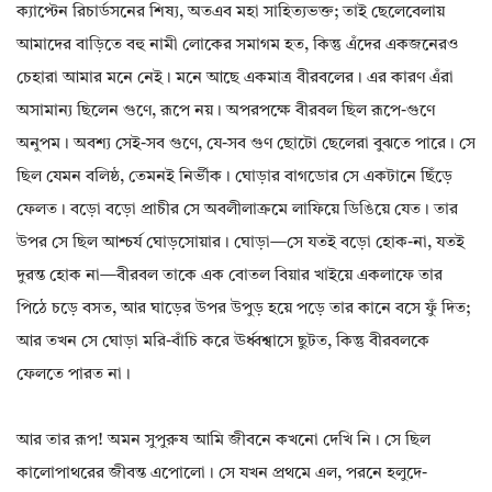
ক্যাপ্টেন রিচার্ডসনের শিষ্য, অতএব মহা সাহিত্যভক্ত; তাই ছেলেবেলায়
আমাদের বাড়িতে বহু নামী লোকের সমাগম হত, কিন্তু এঁদের একজনেরও
চেহারা আমার মনে নেই। মনে আছে একমাত্র বীরবলের। এর কারণ এঁরা
অসামান্য ছিলেন গুণে, রূপে নয়। অপরপক্ষে বীরবল ছিল রূপে-গুণে
অনুপম। অবশ্য সেই-সব গুণে, যে-সব গুণ ছোটো ছেলেরা বুঝতে পারে। সে
ছিল যেমন বলিষ্ঠ, তেমনই নির্ভীক। ঘোড়ার বাগডোর সে একটানে ছিঁড়ে
ফেলত। বড়ো বড়ো প্রাচীর সে অবলীলাক্রমে লাফিয়ে ডিঙিয়ে যেত। তার
উপর সে ছিল আশ্চর্য ঘোড়সোয়ার। ঘোড়া—সে যতই বড়ো হোক-না, যতই
দুরন্ত হোক না—বীরবল তাকে এক বোতল বিয়ার খাইয়ে একলাফে তার
পিঠে চড়ে বসত, আর ঘাড়ের উপর উপুড় হয়ে পড়ে তার কানে বসে ফুঁ দিত;
আর তখন সে ঘোড়া মরি-বাঁচি করে ঊর্ধ্বশ্বাসে ছুটত, কিন্তু বীরবলকে
ফেলতে পারত না।
আর তার রূপ! অমন সুপুরুষ আমি জীবনে কখনো দেখি নি। সে ছিল
কালোপাথরের জীবন্ত এপোলো। সে যখন প্রথমে এল, পরনে হলুদে-