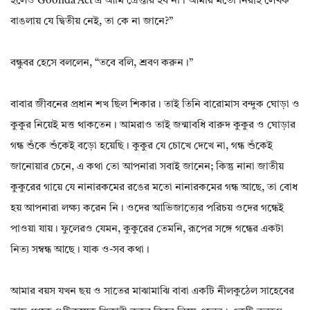
হলেও Goonda Act এ আমি গ্রেপ্তার হব না। আমার মতো নিরীহ লেখক
বাঙলায় যে দ্বিতীয় নেই, তা কে না জানে?”
বন্ধুবর হেসে বললেন, “তবে বলি, শ্রবণ করুন।”
বাবার জীবনের প্রধান শখ ছিল শিকার। তাই তিনি বারোমাস বন্দুক ঘোড়া ও
কুকুর নিয়েই মত্ত থাকতেন। আমরাও তাই জন্মাবধি বারুদ কুকুর ও ঘোড়ার
গন্ধ শুঁকে শুঁকেই বড়ো হয়েছি। কুকুর যে চোখে দেখে না, গন্ধ শুঁকেই
জানোয়ার চেনে, এ কথা তো আপনারা সবাই জানেন; কিন্তু নানা জাতীয়
কুকুরের গায়ে যে নানারকমের রঙের মতো নানারকমের গন্ধ আছে, তা বোধ
হয় আপনারা লক্ষ্য করেন নি। ওদের আভিজাত্যের পরিচয় ওদের গন্ধেই
পাওয়া যায়। ফুলেরও যেমন, কুকুরের তেমনি, রূপের সঙ্গে গন্ধের একটা
নিত্য সম্বন্ধ আছে। যাক ও-সব কথা।
আমার বয়স যখন ছয় ও সাতের মাঝামাঝি বাবা একটি নীলকুঠেল সাহেবের