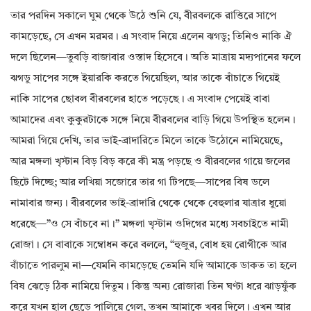
তার পরদিন সকালে ঘুম থেকে উঠে শুনি যে, বীরবলকে রাত্তিরে সাপে
কামড়েছে, সে এখন মরমর। এ সংবাদ নিয়ে এলেন ঝগডু; তিনিও নাকি ঐ
দলে ছিলেন—তুবড়ি বাজাবার ওস্তাদ হিসেবে। অতি মাত্রায় মদ্যপানের ফলে
ঝগডু সাপের সঙ্গে ইয়ারকি করতে গিয়েছিল, আর তাকে বাঁচাতে গিয়েই
নাকি সাপের ছোবল বীরবলের হাতে পড়েছে। এ সংবাদ পেয়েই বাবা
আমাদের এবং কুকুরটাকে সঙ্গে নিয়ে বীরবলের বাড়ি গিয়ে উপস্থিত হলেন।
আমরা গিয়ে দেখি, তার ভাই-ব্রাদারিতে মিলে তাকে উঠোনে নামিয়েছে,
আর মঙ্গলা খৃস্টান বিড় বিড় করে কী মন্ত্র পড়ছে ও বীরবলের গায়ে জলের
ছিটে দিচ্ছে; আর লখিয়া সজোরে তার গা টিপছে—সাপের বিষ ডলে
নামাবার জন্য। বীরবলের ভাই-ব্রাদারি থেকে থেকে বেহুলার যাত্রার ধুয়ো
ধরেছে—”ও সে বাঁচবে না।” মঙ্গলা খৃস্টান ওদিগের মধ্যে সবচাইতে নামী
রোজা। সে বাবাকে সম্বোধন করে বললে, “হুজুর, বোধ হয় রোগীকে আর
বাঁচাতে পারলুম না—যেমনি কামড়েছে তেমনি যদি আমাকে ডাকত তা হলে
বিষ ঝেড়ে ঠিক নামিয়ে দিতুম। কিন্তু অন্য রোজারা তিন ঘণ্টা ধরে ঝাড়ফুঁক
করে যখন হাল ছেড়ে পালিয়ে গেল, তখন আমাকে খবর দিলে। এখন আর