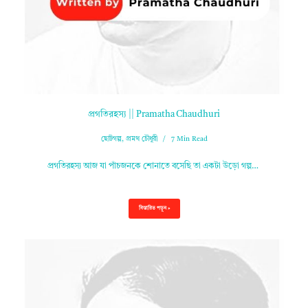
প্রগতিরহস্য || Pramatha Chaudhuri
ছোটগল্প
,
প্রমথ চৌধুরী
7 Min Read
প্রগতিরহস্য আজ যা পাঁচজনকে শোনাতে বসেছি তা একটা উড়ো গল্প…
বিস্তারিত পড়ুন »