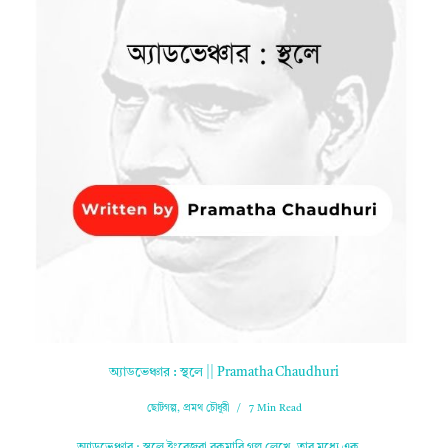
অ্যাডভেঞ্চার : স্থলে || Pramatha Chaudhuri
ছোটগল্প
,
প্রমথ চৌধুরী
7 Min Read