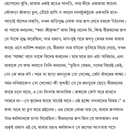
ছোপানো ধুতি, মাথায় একই রঙের পাগড়ি, তার নীচে একমাথা কালো
কোঁকড়া ঝাঁকড়া চুল, ঠোঁটে হাসি ও বগলে লালটুকটুকে একখানি হাত-
আড়াই বাঁশের লক্‌ড়ি, তখন বাড়িসুদ্ধ লোক তার রূপ দেখে চমকে উঠলেন।
মা আস্তে বললেন, “স্বয়ং শ্রীকৃষ্ণ!” বাবা কিছু বলেন নি, কিন্তু বীরবলের রূপ
যে তাঁকে মুগ্ধ করেছিল, তার প্রমাণ, মাস-দুই পরে ঝগড়ু মেথর যখন বাবার
কাছে এসে নালিশ করলে যে, বীরবল তার বউকে ভুলিয়ে নিয়ে গেছে, তখন
বাবা ‘আচ্ছা’ বলে তাকে বিদেয় করলেন। মার মনে হল এটা অবিচার, এবং
বাবাকে সে কথা বলাতে তিনি বললেন, “তুমিও যেমন, ওদের বিয়েই নেই,
তো কে কার বউ। আর তা ছাড়া ঝগড়ুকে তো দেখেছ, বেটা বাঁদরের বাচ্ছা।
আর লখিয়াকেও তো দেখেছ? কী সুন্দরী! সে যে ঝগডুকে ছেড়ে বীরবলের
কাছে চলে যাবে, এ তো নিতান্ত স্বাভাবিক। রাধাকে কেউ ঘরে রাখতে
পারবে না—সে কৃষ্ণের কাছে যাবেই যাবে। এই হচ্ছে ভগবানের নিয়ম।” এ
কথা শুনে মা চুপ করে রইলেন। এর থেকে বোঝা যায় যে, বাবার রূপজ্ঞান
তাঁর ধর্মজ্ঞানকে চাপা দিয়েছিল। বীরবলের রূপ ছিল যে অসাধারণ তার
প্রকৃষ্ট প্রমাণ এই যে, বাবার প্রচণ্ড ধর্মজ্ঞানও সে রূপের আওতায় পড়ে