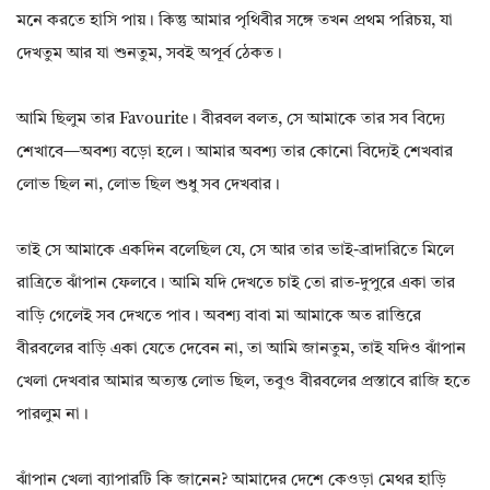
মনে করতে হাসি পায়। কিন্তু আমার পৃথিবীর সঙ্গে তখন প্রথম পরিচয়, যা
দেখতুম আর যা শুনতুম, সবই অপূৰ্ব ঠেকত।
আমি ছিলুম তার Favourite। বীরবল বলত, সে আমাকে তার সব বিদ্যে
শেখাবে—অবশ্য বড়ো হলে। আমার অবশ্য তার কোনো বিদ্যেই শেখবার
লোভ ছিল না, লোভ ছিল শুধু সব দেখবার।
তাই সে আমাকে একদিন বলেছিল যে, সে আর তার ভাই-ব্রাদারিতে মিলে
রাত্রিতে ঝাঁপান ফেলবে। আমি যদি দেখতে চাই তো রাত-দুপুরে একা তার
বাড়ি গেলেই সব দেখতে পাব। অবশ্য বাবা মা আমাকে অত রাত্তিরে
বীরবলের বাড়ি একা যেতে দেবেন না, তা আমি জানতুম, তাই যদিও ঝাঁপান
খেলা দেখবার আমার অত্যন্ত লোভ ছিল, তবুও বীরবলের প্রস্তাবে রাজি হতে
পারলুম না।
ঝাঁপান খেলা ব্যাপারটি কি জানেন? আমাদের দেশে কেওড়া মেথর হাড়ি