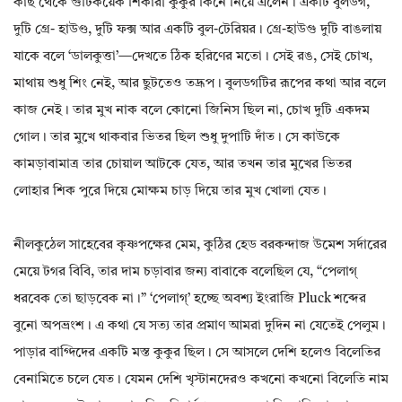
কাছ থেকে গুটিকয়েক শিকারী কুকুর কিনে নিয়ে এলেন। একটি বুলডগ,
দুটি গ্রে- হাউণ্ড, দুটি ফক্স আর একটি বুল-টেরিয়র। গ্রে-হাউগু দুটি বাঙলায়
যাকে বলে ‘ডালকুত্তা’—দেখতে ঠিক হরিণের মতো। সেই রঙ, সেই চোখ,
মাথায় শুধু শিং নেই, আর ছুটতেও তদ্রূপ। বুলডগটির রূপের কথা আর বলে
কাজ নেই। তার মুখ নাক বলে কোনো জিনিস ছিল না, চোখ দুটি একদম
গোল। তার মুখে থাকবার ভিতর ছিল শুধু দুপাটি দাঁত। সে কাউকে
কামড়াবামাত্র তার চোয়াল আটকে যেত, আর তখন তার মুখের ভিতর
লোহার শিক পুরে দিয়ে মোক্ষম চাড় দিয়ে তার মুখ খোলা যেত।
নীলকুঠেল সাহেবের কৃষ্ণপক্ষের মেম, কুঠির হেড বরকন্দাজ উমেশ সর্দারের
মেয়ে টগর বিবি, তার দাম চড়াবার জন্য বাবাকে বলেছিল যে, “পেলাগ্
ধরবেক তো ছাড়বেক না।” ‘পেলাগ্’ হচ্ছে অবশ্য ইংরাজি Pluck শব্দের
বুনো অপভ্রংশ। এ কথা যে সত্য তার প্রমাণ আমরা দুদিন না যেতেই পেলুম।
পাড়ার বাগ্দিদের একটি মস্ত কুকুর ছিল। সে আসলে দেশি হলেও বিলেতির
বেনামিতে চলে যেত। যেমন দেশি খৃস্টানদেরও কখনো কখনো বিলেতি নাম