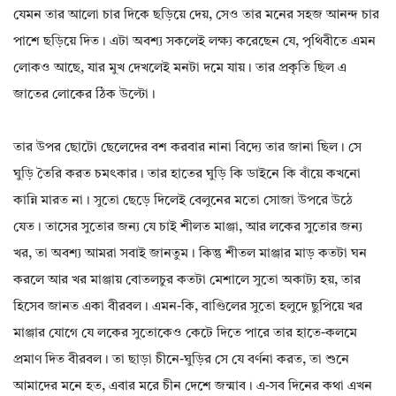
যেমন তার আলো চার দিকে ছড়িয়ে দেয়, সেও তার মনের সহজ আনন্দ চার
পাশে ছড়িয়ে দিত। এটা অবশ্য সকলেই লক্ষ্য করেছেন যে, পৃথিবীতে এমন
লোকও আছে, যার মুখ দেখলেই মনটা দমে যায়। তার প্রকৃতি ছিল এ
জাতের লোকের ঠিক উল্টো।
তার উপর ছোটো ছেলেদের বশ করবার নানা বিদ্যে তার জানা ছিল। সে
ঘুড়ি তৈরি করত চমৎকার। তার হাতের ঘুড়ি কি ডাইনে কি বাঁয়ে কখনো
কান্নি মারত না। সুতো ছেড়ে দিলেই বেলুনের মতো সোজা উপরে উঠে
যেত। তাসের সুতোর জন্য যে চাই শীলত মাঞ্জা, আর লকের সুতোর জন্য
খর, তা অবশ্য আমরা সবাই জানতুম। কিন্তু শীতল মাঞ্জার মাড় কতটা ঘন
করলে আর খর মাঞ্জায় বোতলচুর কতটা মেশালে সুতো অকাট্য হয়, তার
হিসেব জানত একা বীরবল। এমন-কি, বাণ্ডিলের সুতো হলুদে ছুপিয়ে খর
মাঞ্জার যোগে যে লকের সুতোকেও কেটে দিতে পারে তার হাতে-কলমে
প্রমাণ দিত বীরবল। তা ছাড়া চীনে-ঘুড়ির সে যে বর্ণনা করত, তা শুনে
আমাদের মনে হত, এবার মরে চীন দেশে জন্মাব। এ-সব দিনের কথা এখন