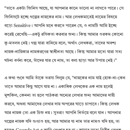
“তাতে একটা জিনিস আছে, যা আপনার কানে ভালো না লাগতে পারে। সে
জিনিসটে হচ্ছে গল্পের নায়কের নাম। আর লেখকমাত্রেই নামের বিষয়ে
বড়ো Sensitive। আপনি মনে করতে পারেন যে, ও নামটি আমি ইচ্ছে
করেই রেখেছি—একটু রসিকতা করবার জন্য। কিন্তু আমার ওরকম কোনো
কু-মতলব নেই। গল্প যারা বানিয়ে বলে, অর্থাৎ লেখকরা, তাদের অবশ্য
নায়ক-নায়িকার নামকরণের স্বাধীনতা আছে। কিন্তু আমার মতো যারা সত্য
ঘটনা বর্ণনা করে, তাঁদের যার যে নাম, তা বলা ছাড়া আর উপায় নেই।”
এ কথা শুনে আমি তাঁকে ভরসা দিলুম যে, “নায়কের নাম যাই হোক-না-কেন
তাতে আমার কিছু আসে যায় না। একাধিক লেখকের এক নাম হলেই
মুশকিল, কেননা তা হলে পাঠকরা অন্যের লেখার জন্য আমাদের দায়ী
করবে, অথবা আমাদের লেখার দায় অপরের ঘাড়ে চাপাবে। কিন্তু লেখক
আর নায়ক তো এক চিজ নয়। সুতরাং আপনি নির্ভয়ে বলে যান। আপনার
গল্পের নায়ক যদি গুণ্ডাও হয়, আর আমার যা নাম তার নামও যদি হয়, তা