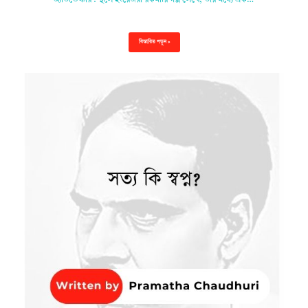
অ্যাডভেঞ্চার : স্থলে ইংরেজরা রকমারি গল্প লেখে, তার মধ্যে এক…
বিস্তারিত পড়ুন »