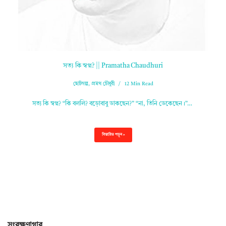
সত্য কি স্বপ্ন? || Pramatha Chaudhuri
ছোটগল্প
,
প্রমথ চৌধুরী
12 Min Read
সত্য কি স্বপ্ন? “কি বললি? বড়োবাবু ডাকছেন?” “না, তিনি ডেকেছেন।”…
বিস্তারিত পড়ুন »
সংরক্ষণাগার