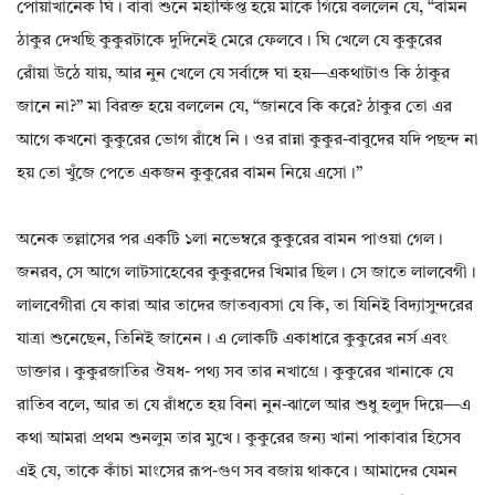
পোয়াখানেক ঘি। বাবা শুনে মহাক্ষিপ্ত হয়ে মাকে গিয়ে বললেন যে, “বামন
ঠাকুর দেখছি কুকুরটাকে দুদিনেই মেরে ফেলবে। ঘি খেলে যে কুকুরের
রোঁয়া উঠে যায়, আর নুন খেলে যে সর্বাঙ্গে ঘা হয়—একথাটাও কি ঠাকুর
জানে না?” মা বিরক্ত হয়ে বললেন যে, “জানবে কি করে? ঠাকুর তো এর
আগে কখনো কুকুরের ভোগ রাঁধে নি। ওর রান্না কুকুর-বাবুদের যদি পছন্দ না
হয় তো খুঁজে পেতে একজন কুকুরের বামন নিয়ে এসো।”
অনেক তল্লাসের পর একটি ১লা নভেম্বরে কুকুরের বামন পাওয়া গেল।
জনরব, সে আগে লাটসাহেবের কুকুরদের খিমার ছিল। সে জাতে লালবেগী।
লালবেগীরা যে কারা আর তাদের জাতব্যবসা যে কি, তা যিনিই বিদ্যাসুন্দরের
যাত্রা শুনেছেন, তিনিই জানেন। এ লোকটি একাধারে কুকুরের নর্স এবং
ডাক্তার। কুকুরজাতির ঔষধ- পথ্য সব তার নখাগ্রে। কুকুরের খানাকে যে
রাতিব বলে, আর তা যে রাঁধতে হয় বিনা নুন-ঝালে আর শুধু হলুদ দিয়ে—এ
কথা আমরা প্রথম শুনলুম তার মুখে। কুকুরের জন্য খানা পাকাবার হিসেব
এই যে, তাকে কাঁচা মাংসের রূপ-গুণ সব বজায় থাকবে। আমাদের যেমন