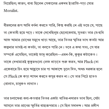
গিয়েছিল; কারণ, বাবা ছিলেন সেকালের একদম ইংরাজি-পড়া ঘোর
Moralist.
বীরবলের রূপ আমি বর্ণনা করতে পারি, কিন্তু করছি নে এই ভয়ে যে, পাছে
তা কেতাবী হয়ে পড়ে। তাকে দেখেছিলুম ছেলেবেলায়, সুতরাং তার যে-ছবি
আজ আমার চোখের সমুখে খাড়া আছে, তার ভিতর স্মৃতির ভাগ কতটা আর
কল্পনার ভাগই-বা কতটা, তা বলতে পারি নে। তবে এ কথা সত্য, সে যার
সম্পর্কে এসেছিল, তাকেই জাদু করেছিল—এমন-কি, কুকুর কটাকেও।
তাকে দেখামাত্রই কুকুরগুলো লেজ নাড়তে শুরু করত, আর Pluck তো
একেবারে চিৎ হয়ে আহ্লাদে চার পা আকাশে তুলে দিত, অথচ দরকার হলে
সে Pluck কে কড়া শাসন করতে কসুর করত না। সে তার পিঠে হাতও
বোলাত, চাবুকও লাগাত।
তার চলাফেরা বলা-কওয়ার ভিতর একটা খাতির-নদারত ভাব ছিল, যেটা
আসলে তার প্রাণের স্ফূর্তির বাহ্যরূপমাত্র। সে ছিল সদানন্দ। আর প্রদীপ