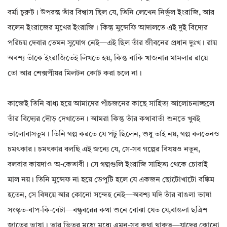
বর্মা চুরুট। উপরন্তু তাঁর বিশ্বাস ছিল যে, তিনি লেখেন নির্ভুল ইংরাজি, আর
বলেন ইংরাজের মুখের ইংরাজি। কিন্তু মুন্সেফি আদালতে এই দুই বিদ্যের
পরিচয় দেবার তেমন সুযোগ নেই—এই ছিল তাঁর জীবনের প্রধান দুঃখ। রায়
অবশ্য তাঁকে ইংরাজিতেই লিখতে হয়, কিন্তু বাকি খাজনার মামলার রায়ে
তো আর শেক্সপীয়র মিলটন কোট করা চলে না।
কাজেই তিনি বাধ্য হয়ে আমাদের পাঁচজনের কাছে সাহিত্য আলোচনাচ্ছলে
তাঁর বিদ্যের দৌড় দেখাতেন। আমরা কিন্তু তাঁর কথাবার্তা শুনতে খুবই
ভালোবাসতুম। তিনি গল্প করতে যে পটু ছিলেন, শুধু তাই নয়, গল্প বলতেনও
চমৎকার। চমৎকার বলছি এই জন্যে যে, সে-সব গল্পের বিষয়ও নতুন,
বলবার কায়দাও অ-কেতাবী। সে গল্পগুলি ইংরাজি সাহিত্য থেকে চোরাই
মাল নয়। তিনি মুন্সেফ না হয়ে ডেপুটি হলে যে একজন ছোটোখাটো বঙ্কিম
হতেন, সে বিষয়ে আর কোনো সন্দেহ নেই—অবশ্য যদি তাঁর বাঙলা ভাষা
সংস্কৃত-বাপ-কি-বেটা—বন্ধুবরের কথা শুনে বোঝা যেত যে,বাঙলা ছত্রিশ
জাতের ভাষা। তার ভিতর মধ্যে মধ্যে এমন-সব কথা থাকত—যাদের কোনো