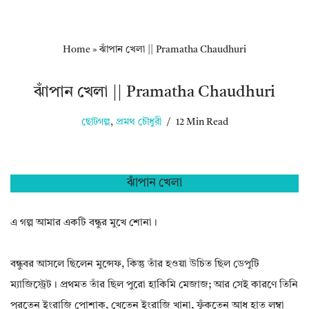
Home
»
ঝাঁপান খেলা || Pramatha Chaudhuri
ঝাঁপান খেলা || Pramatha Chaudhuri
ছোটগল্প
,
প্রমথ চৌধুরী
12 Min Read
ঝাঁপান খেলা
এ গল্প আমার একটি বন্ধুর মুখে শোনা।
বন্ধুবর আসলে ছিলেন মুন্সেফ, কিন্তু তাঁর হওয়া উচিত ছিল ডেপুটি
ম্যাজিস্ট্রেট। প্রথমত তাঁর ছিল পুরো হাকিমি মেজাজ; আর সেই কারণে তিনি
পরতেন ইংরাজি পোশাক, খেতেন ইংরাজি খানা, ফুঁকতেন আধ হাত লম্বা