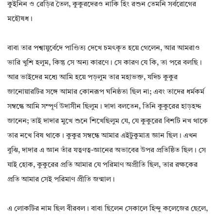
কুইনিন ও রেড়ির তৈল, কুকুরদেরও নাকি হিং রশুন তেমনি সর্বরোগের
মহৌষধ।
বাবা তার পশ্বায়ুর্বেদে পাণ্ডিত্য দেখে চমৎকৃত হয়ে গেলেন, আর আমরাও
ভারি খুশি হলুম, কিন্তু সে অন্য কারণে। সে কারণ যে কি, তা পরে বলছি।
আর ভাইদের মধ্যে আমি হয়ে পড়লুম তার মহাভক্ত, যদিচ কুকুর
জানোয়ারটির সঙ্গে আমার কোনরূপ ঘনিষ্ঠতা ছিল না; এবং তাদের ধর্মকর্ম
সম্বন্ধে আমি সম্পূর্ণ উদাসীন ছিলুম। দাদা বলতেন, তিনি কুকুরের হাড়হদ্দ
জানেন; তাই দাদার মুখে শুনে শিখেছিলুম যে, যে কুকুরের বিশটি নখ থাকে
তার নখে বিষ থাকে। কুকুর সম্বন্ধে আমার এইটুকুমাত্র জ্ঞান ছিল। এখন
বুঝি, দাদার এ জ্ঞান তাঁর যত্বণত্ব-জ্ঞানের অভাবের উপর প্রতিষ্ঠিত ছিল। সে
যাই হোক, কুকুরের প্রতি আমার যে পরিমাণ অপ্রীতি ছিল, তার রক্ষকের
প্রতি আমার সেই পরিমাণ প্রীতি জন্মাল।
এ লোকটির নাম ছিল বীরবল। বাবা ছিলেন সেকালে হিন্দু কলেজের ছেলে,