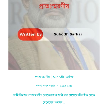
প্রাতঃস্মরণীয় || Subodh Sarkar
কবিতা
,
সুবোধ সরকার
1 Min Read
আমি তিনজন প্রাতঃস্মরণীয় লোকের কথা জানি যারা মেয়েদেরতিনদিক থেকে
দেখেছেনপ্রথমজন…