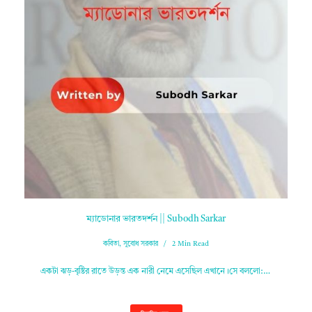
ম্যাডোনার ভারতদর্শন || Subodh Sarkar
কবিতা
,
সুবোধ সরকার
2 Min Read
একটা ঝড়-বৃষ্টির রাতে উড়ন্ত এক নারী নেমে এসেছিল এখানে।সে বললো:…