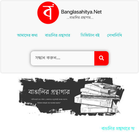
Skip
To
আমাদের কথা
বাঙালির গ্রন্থাগার
ডিজিটাল বই
লেখালিখি
Content
বাঙালির গ্রন্থাগারে আপনা