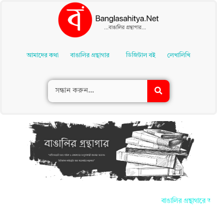
Skip
To
আমাদের কথা
বাঙালির গ্রন্থাগার
ডিজিটাল বই
লেখালিখি
Content
বাঙালির গ্রন্থাগারে আপ