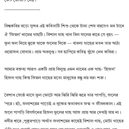
কেউ কোথাও নেই।
………………………….
বিশ্বকবির বড়ো সুন্দর এই কবিতাটি শিশু থেকে টানা শেষ বয়সেও মন টানে
ঐ ‘জিয়ল’ নামের গাছটি। বিশাল গাছ খাল বিল জলের ধারে সে বৃহৎ —
ফুল ফল নিয়ে ঝুকে থাকে জলের দিকে — বাবলা গাছের মতন তার আঠা
প্রয়োজন যোগায়। প্রায় অবলুপ্ত। সব ছাপিয়ে কবিত্ব খুঁজে নেন কবিরা।
আমার বক্তব্য আরও একটি প্রায় বিলুপ্ত এমন নামের এক গাছ- ‘হিজল’
হিজল গাছ কিন্ত জিয়ল গাছের মতো মানুষের বন্ধু নয় বরং শত্রু।
বৈশাখ জ্যেষ্ঠ মাসে ফুল ফোটে আর ঝিরি ঝিরি ঝরে তার পাপড়ি, জলের
‘পরে। হ্যাঁ, জলাশয়ের পাড়েই এ বৃক্ষের স্বভাবগত জন্ম ও জীবনকাল। এই
জলে পাপড়ি বিসর্জনের হিজল ফুলের গাছ আজ প্রায় আর দেখাই যায় না।
নদীর ধারে ,পুকুরপাড়ে অর্থাত জলাশয়ের কাছেই বিশাল গাছ, মোটা গাছের