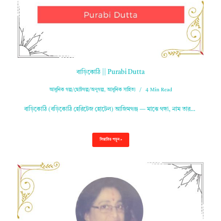
বাড়িকোঠি || Purabi Dutta
আধুনিক গল্প/ছোটগল্প/অণুগল্প
,
আধুনিক সাহিত্য
4 Min Read
বাড়িকোঠি (বড়িকোঠি হেরিটেজ হোটেল) আজিমগঞ্জ — মাঝে গঙ্গা, নাম তার…
বিস্তারিত পড়ুন »