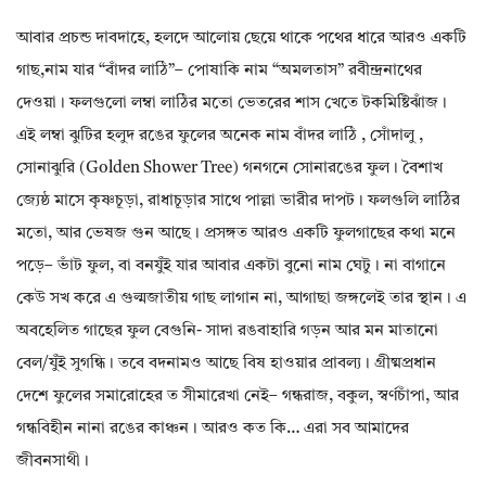
আবার প্রচন্ড দাবদাহে, হলদে আলোয় ছেয়ে থাকে পথের ধারে আরও একটি
গাছ,নাম যার “বাঁদর লাঠি”– পোষাকি নাম “অমলতাস” রবীন্দ্রনাথের
দেওয়া। ফলগুলো লম্বা লাঠির মতো ভেতরের শাস খেতে টকমিষ্টিঝাঁজ।
এই লম্বা ঝুটির হলুদ রঙের ফুলের অনেক নাম বাঁদর লাঠি , সোঁদালু ,
সোনাঝুরি (Golden Shower Tree) গনগনে সোনারঙের ফুল। বৈশাখ
জ্যেষ্ঠ মাসে কৃষ্ণচূড়া, রাধাচূড়ার সাথে পাল্লা ভারীর দাপট। ফলগুলি লাঠির
মতো, আর ভেষজ গুন আছে। প্রসঙ্গত আরও একটি ফুলগাছের কথা মনে
পড়ে– ভাঁট ফুল, বা বনযুঁই যার আবার একটা বুনো নাম ঘেটু। না বাগানে
কেউ সখ করে এ গুল্মজাতীয় গাছ লাগান না, আগাছা জঙ্গলেই তার স্থান। এ
অবহেলিত গাছের ফুল বেগুনি- সাদা রঙবাহারি গড়ন আর মন মাতানো
বেল/যুঁই সুগন্ধি। তবে বদনামও আছে বিষ হাওয়ার প্রাবল্য। গ্রীষ্মপ্রধান
দেশে ফুলের সমারোহের ত সীমারেখা নেই– গন্ধরাজ, বকুল, স্বর্ণচাঁপা, আর
গন্ধবিহীন নানা রঙের কাঞ্চন। আরও কত কি… এরা সব আমাদের
জীবনসাথী।