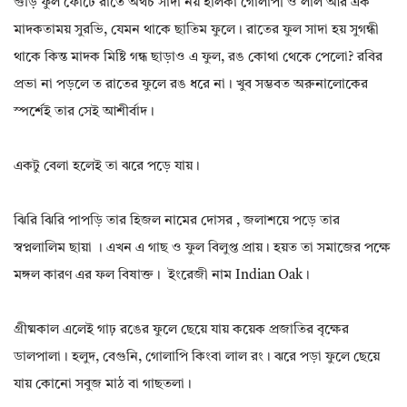
গুঁড়ি ফুল ফোটে রাতে অথচ সাদা নয় হালকা গোলাপী ও লাল আর এক
মাদকতাময় সুরভি, যেমন থাকে ছাতিম ফুলে। রাতের ফুল সাদা হয় সুগন্ধী
থাকে কিন্ত মাদক মিষ্টি গন্ধ ছাড়াও এ ফুল, রঙ কোথা থেকে পেলো? রবির
প্রভা না পড়লে ত রাতের ফুলে রঙ ধরে না। খুব সম্ভবত অরুনালোকের
স্পর্শেই তার সেই আশীর্বাদ।
একটু বেলা হলেই তা ঝরে পড়ে যায়।
ঝিরি ঝিরি পাপড়ি তার হিজল নামের দোসর , জলাশয়ে পড়ে তার
স্বপ্নলালিম ছায়া । এখন এ গাছ ও ফুল বিলুপ্ত প্রায়। হয়ত তা সমাজের পক্ষে
মঙ্গল কারণ এর ফল বিষাক্ত। ইংরেজী নাম Indian Oak।
গ্রীষ্মকাল এলেই গাঢ় রঙের ফুলে ছেয়ে যায় কয়েক প্রজাতির বৃক্ষের
ডালপালা। হলুদ, বেগুনি, গোলাপি কিংবা লাল রং। ঝরে পড়া ফুলে ছেয়ে
যায় কোনো সবুজ মাঠ বা গাছতলা।