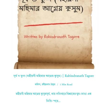
সূর্য ও ফুল (মহীয়সী মহিমার আগ্নেয় কুসুম) || Rabindranath Tagore
কবিতা
,
রবীন্দ্রনাথ ঠাকুর
1 Min Read
মহীয়সী মহিমার আগ্নেয় কুসুমসূর্য, ধায় লভিবারে বিশ্রামের ঘুম।ভাঙা এক
ভিত্তি-‘পরে…