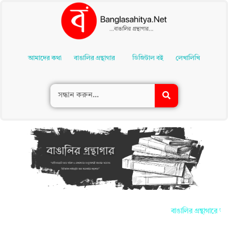
Skip
To
আমাদের কথা
বাঙালির গ্রন্থাগার
ডিজিটাল বই
লেখালিখি
Content
বাঙালির গ্রন্থাগারে আপ