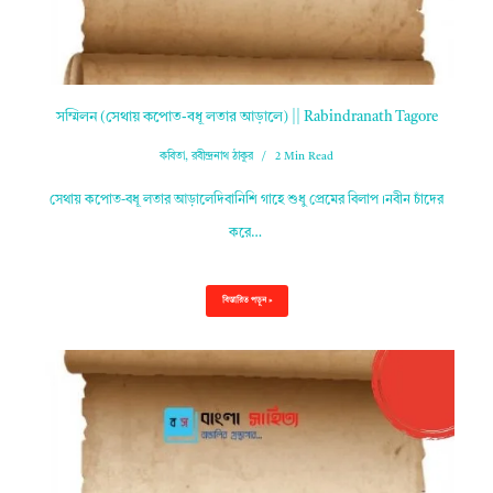
সম্মিলন (সেথায় কপোত-বধূ লতার আড়ালে) || Rabindranath Tagore
কবিতা
,
রবীন্দ্রনাথ ঠাকুর
2 Min Read
সেথায় কপোত-বধূ লতার আড়ালেদিবানিশি গাহে শুধু প্রেমের বিলাপ।নবীন চাঁদের
করে…
বিস্তারিত পড়ুন »