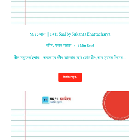
১৯৪১ সাল || 1941 Saal by Sukanta Bhattacharya
কবিতা
,
সুকান্ত ভট্টাচার্য
1 Min Read
নীল সমুদ্রের ইশারা—অন্ধকারে ক্ষীণ আলোর ছোট ছোট দ্বীপ,আর সূর্যময় দিনের…
বিস্তারিত পড়ুন »