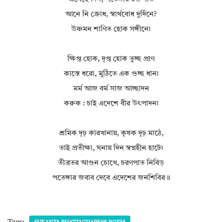
আনে নি ক্রোধ, স্বার্থবোধ দুর্দিনে?
উষ্ণমন শাণিত হোক সঙ্গীনে৷
ক্ষিপ্ত হোক, দৃপ্ত হোক তুচ্ছ প্রাণ
কাস্তে ধরো, মুঠিতে এক গুচ্ছ ধান৷
মর্ম আজ বর্ম সাজ আচ্ছাদন
করুক : চাই এদেশে বীর উৎপাদন৷
শ্রমিক দৃঢ় কারখানায়, কৃষক দৃঢ় মাঠে,
তাই প্রতীক্ষা, ঘনায় দিন স্বপ্নহীন হাটে৷
তীব্রতর আগুন চোখে, চরণপাত নিবিড়
পতেঙ্গার জবাব দেবে এদেশের জনশিবির॥