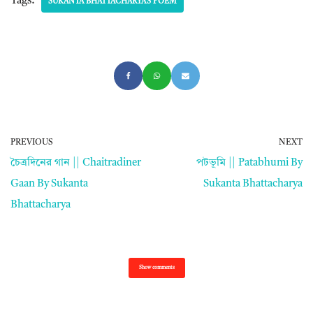
Tags:
SUKANTA BHATTACHARYA’S POEM
PREVIOUS
NEXT
চৈত্রদিনের গান || Chaitradiner
পটভূমি || Patabhumi By
Gaan By Sukanta
Sukanta Bhattacharya
Bhattacharya
Show comments