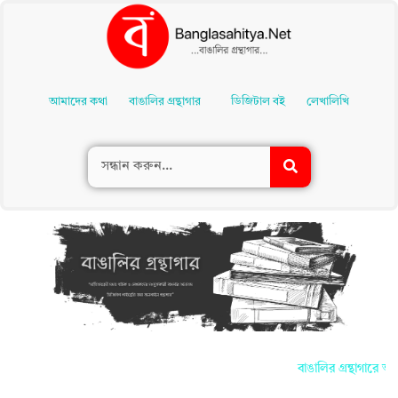
Skip
To
আমাদের কথা
বাঙালির গ্রন্থাগার
ডিজিটাল বই
লেখালিখি
Content
বাঙালির গ্রন্থাগারে আপ