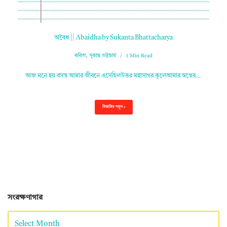
অবৈধ || Abaidha by Sukanta Bhattacharya
কবিতা
,
সুকান্ত ভট্টাচার্য
1 Min Read
আজ মনে হয় বসন্ত আমার জীবনে এসেছিলউত্তর মহাসাগর কূলেআমার স্বপ্নের…
বিস্তারিত পড়ুন »
সংরক্ষণাগার