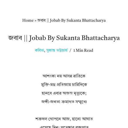
Home
»
জবাব || Jobab By Sukanta Bhattacharya
জবাব || Jobab By Sukanta Bhattacharya
কবিতা
,
সুকান্ত ভট্টাচার্য
1 Min Read
আশংকা নয় আসন্ন রাত্রিকে
মুক্তি-মগ্ন প্রতিজ্ঞায় চারিদিকে
হানবে এবার অজস্র মৃত্যুকে;
জঙ্গী-জনতা ক্রমাগত সম্মুখে৷
শত্রুদল গোপনে আজ, হানো আঘাত
এসেছে দিন; পতেঙ্গার রক্তপাত