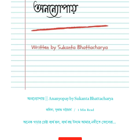
অনন্যোপায় || Ananyopay by Sukanta Bhattacharya
কবিতা
,
সুকান্ত ভট্টাচার্য
1 Min Read
অনেক গড়ার চেষ্টা ব্যর্থ হল, ব্যর্থ বহু উদ্যম আমার,নদীতে জেলেরা…