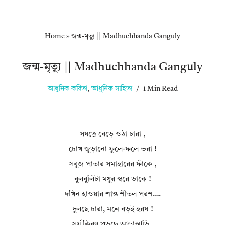
Home
»
জন্ম-মৃত্যু || Madhuchhanda Ganguly
জন্ম-মৃত্যু || Madhuchhanda Ganguly
আধুনিক কবিতা
,
আধুনিক সাহিত্য
1 Min Read
সযত্নে বেড়ে ওঠা চারা ,
চোখ জুড়ানো ফুলে-ফলে ভরা !
সবুজ পাতার সমাহারের ফাঁকে ,
বুলবুলিটা মধুর স্বরে ডাকে !
দখিন হাওয়ার শান্ত শীতল পরশ….
দুলছে চারা, মনে বড়ই হরষ !
সূর্য কিরণ পড়ছে আড়াআড়ি ,