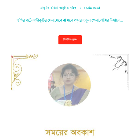
আধুনিক কবিতা
,
আধুনিক সাহিত্য
1 Min Read
স্মৃতির পটে কাটাকুটির মেলা,মনে না মনে পড়ার ব্যকুল খেলা,আঁখির উজানে…
বিস্তারিত পড়ুন »