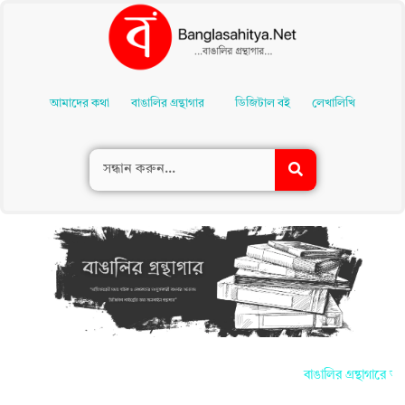
Skip
To
আমাদের কথা
বাঙালির গ্রন্থাগার
ডিজিটাল বই
লেখালিখি
Content
বাঙালির গ্রন্থাগারে আ