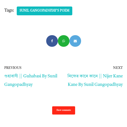
Tags:
SUNIL GANGOPADHYAY'S POEM
PREVIOUS
NEXT
গুহাবাসী || Guhabasi By Sunil
নিজের কানে কানে || Nijer Kane
Gangopadhyay
Kane By Sunil Gangopadhyay
Show comments