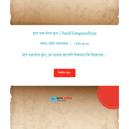
হাত ভরা চাঁপা ফুল || Sunil Gangopadhyay
কবিতা
,
সুনীল গঙ্গোপাধ্যায়
1 Min Read
হাত ভরা চাঁপা ফুল, কে এনেছে রুপোলি শিকলসে কি বিকেলের…
বিস্তারিত পড়ুন »