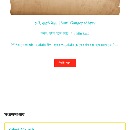
সেই মুহূর্তে নীরা || Sunil Gangopadhyay
কবিতা
,
সুনীল গঙ্গোপাধ্যায়
1 Min Read
শিশির-ভেজা ঘাসে তোমার চাঁপা রঙের পাতোমার চোখে চোখ রেখেছে।সদ্য ফোটা…
বিস্তারিত পড়ুন »
সংরক্ষণাগার