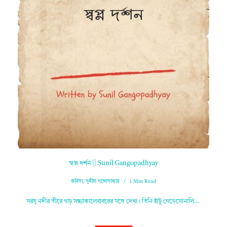
স্বপ্ন দর্শন || Sunil Gangopadhyay
কবিতা
,
সুনীল গঙ্গোপাধ্যায়
1 Min Read
সরযূ নদীর তীরে গাঢ় সন্ধ্যাকালেবাবরের সঙ্গে দেখা। তিনি হাঁটু গেড়েসোনালি…