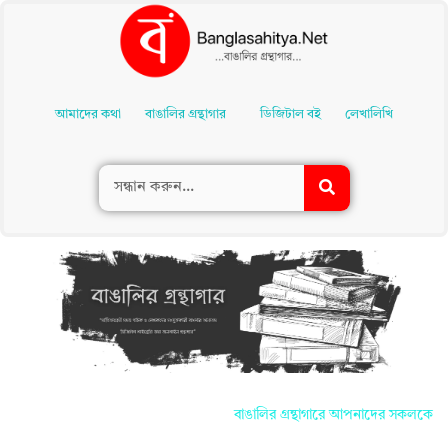
Skip
To
আমাদের কথা
বাঙালির গ্রন্থাগার
ডিজিটাল বই
লেখালিখি
Content
বাঙালির গ্রন্থাগারে আপনাদের সকলকে জানাই স