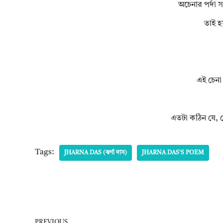
অচেনার পর্দা স
তাই হ
এই চেনা
এতটা কঠিন যে, 
Tags:
JHARNA DAS (ঝর্ণা দাস)
JHARNA DAS'S POEM
PREVIOUS