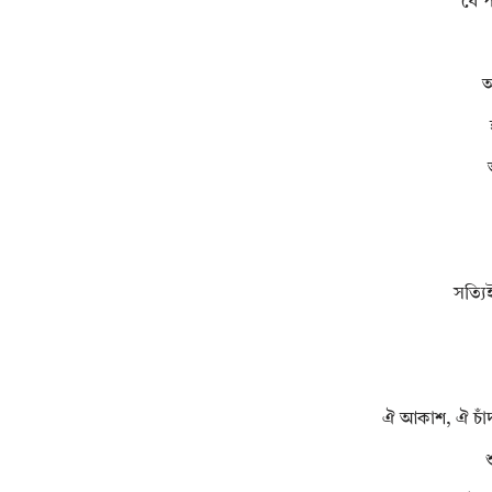
যে প
আ
সত্যি
ঐ আকাশ, ঐ চাঁদ 
শ