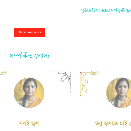
সুউচ্চ হিমালয়ের দর্প চূর্ণব
Show comments
সম্পর্কিত পোস্ট