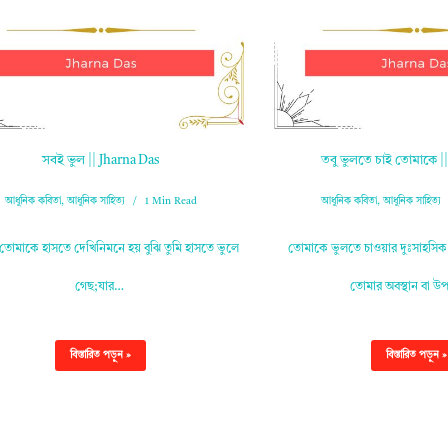
সবই ভুল || Jharna Das
তবু ভুলতে চাই তোমাকে |
আধুনিক কবিতা
,
আধুনিক সাহিত্য
1 Min Read
আধুনিক কবিতা
,
আধুনিক সাহিত্য
োমাকে হাসতে দেখিনিমনে হয় বুঝি তুমি হাসতে ভুলে
তোমাকে ভুলতে চাওয়ার দুঃসাহসি
গেছ;যার…
তোমার অবস্থান বা উপ
বিস্তারিত পড়ুন »
বিস্তারিত পড়ুন »