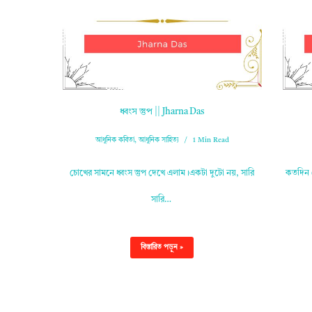
ধ্বংস স্তুপ || Jharna Das
আধুনিক কবিতা
,
আধুনিক সাহিত্য
1 Min Read
চোখের সামনে ধ্বংস স্তুপ দেখে এলাম।একটা দুটো নয়, সারি
কতদিন ত
সারি…
বিস্তারিত পড়ুন »